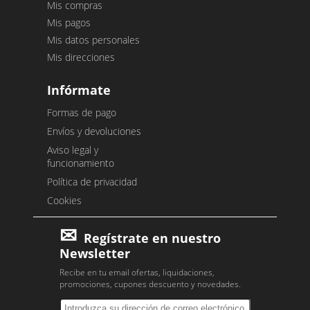
Mis compras
Mis pagos
Mis datos personales
Mis direcciones
Infórmate
Formas de pago
Envíos y devoluciones
Aviso legal y
funcionamiento
Política de privacidad
Cookies
Regístrate en nuestro
Newsletter
Recibe en tu email ofertas, liquidaciones,
promociones, cupones descuento y novedades.