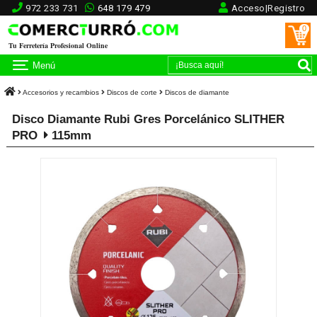
972 233 731
648 179 479
Acceso|Registro
0
Tu Ferretería Profesional Online
Menú
Accesorios y recambios
Discos de corte
Discos de diamante
Disco Diamante Rubi Gres Porcelánico SLITHER
PRO
115mm