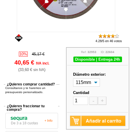
4.28/5 en 46 votos
Ref:
32953
ID:
22604
10%
45,17 €
Disponible | Entrega 24h
40,65 €
IVA incl.
(33,60 €
)
sin IVA
Diámetro exterior:
¿Quieres comprar cantidad?
Consúltanos y te haremos un
presupuesto personalizado.
Cantidad
-
+
¿Quieres fraccionar tu
compra?
Añadir al carrito
+ Info
De 3 a 18 cuotas