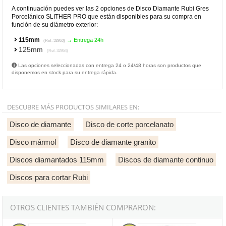
A continuación puedes ver las 2 opciones de Disco Diamante Rubi Gres
Porcelánico SLITHER PRO que están disponibles para su compra en
función de su diámetro exterior:
115mm
→ Entrega 24h
(Ref. 32953)
125mm
(Ref. 32954)
Las opciones seleccionadas con entrega 24 o 24/48 horas son productos que
disponemos en stock para su entrega rápida.
DESCUBRE MÁS PRODUCTOS SIMILARES EN:
Disco de diamante
Disco de corte porcelanato
Disco mármol
Disco de diamante granito
Discos diamantados 115mm
Discos de diamante continuo
Discos para cortar Rubi
OTROS CLIENTES TAMBIÉN COMPRARON:
Disco Diamante Rubi Gres Porcelánico SLITHER 115 SUPERPRO
Disco Diamante Rubi Gres Porc