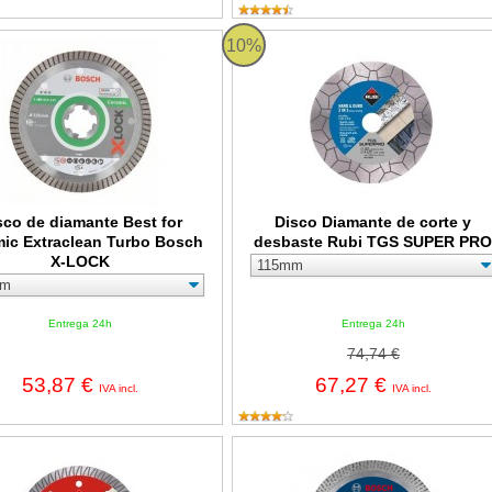
e diamante Best for Ceramic Extraclean Turbo Bosch X-LOCK
Disco Diamante de corte y desba
10%
sco de diamante Best for
Disco Diamante de corte y
ic Extraclean Turbo Bosch
desbaste Rubi TGS SUPER PR
X-LOCK
Entrega 24h
Entrega 24h
74,74 €
53,87 €
67,27 €
IVA incl.
IVA incl.
iamante Rubi Gres Porcelánico TLG EXT SUPERPRO
Disco de diamante expert hardcer