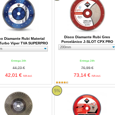
Disco Diamante Rubi Gres
co Diamante Rubi Material
Porcelánico J-SLOT CPX PRO
Turbo Viper TVA SUPERPRO
Entrega 24h
Entrega 24h
44,23 €
76,99 €
42,01 €
73,14 €
IVA incl.
IVA incl.
e diamante de corte y desbaste Rubi ECD 2IN1 SUPERPRO
Disco especial Ingletes Porcelá
5%