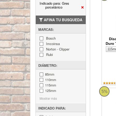
Indicado para: Gres
porcelánico
AFINA TU BUSQUEDA
MARCAS:
Bosch
Dis
Imcoinsa
Duro 
Norton - Clipper
Rubi
DIÁMETRO:
85mm
110mm
115mm
125mm
Disco d
5%
Mostrar más
INDICADO PARA: