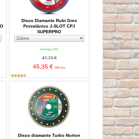
Disco Diamante Rubi Gres
BO
Porcelánico J-SLOT CPJ
SUPERPRO
Entrega 24h
47,73 €
45,35 €
IVA incl.
c MD 120
Disco diamante Turbo Norton Extreme Ceramic Turbo
Disco diamante Turbo Norton