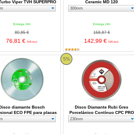
Turbo Viper TVH SUPERPRO
Ceramic MD 120
Entrega 24h
Entrega 24h
80,85 €
158,87 €
76,81 €
142,99 €
IVA incl.
IVA incl.
iamante Bosch Professional ECO FPE para placas
Disco Diamante Rubi Gres Porcel
5%
Disco diamante Bosch
Disco Diamante Rubi Gres
ssional ECO FPE para placas
Porcelánico Contínuo CPC PRO