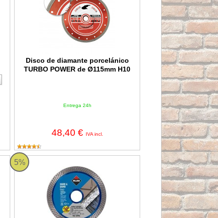
Disco de diamante porcelánico
TURBO POWER de Ø115mm H10
Entrega 24h
48,40 €
IVA incl.
ro Turbo Viper TVR SUPERPRO
Disco Diamante Rubi Turbo Mini Viper TVA 85 SUPERPRO
5%