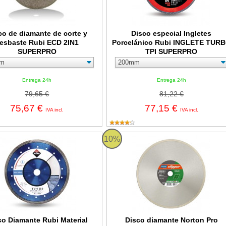
co de diamante de corte y
Disco especial Ingletes
esbaste Rubi ECD 2IN1
Porcelánico Rubi INGLETE TUR
SUPERPRO
TPI SUPERPRO
Entrega 24h
Entrega 24h
79,65 €
81,22 €
75,67 €
77,15 €
IVA incl.
IVA incl.
iamante Rubi Material Duro Turbo Viper TVH SUPERPRO
Disco diamante Norton Pro Cerami
10%
co Diamante Rubi Material
Disco diamante Norton Pro