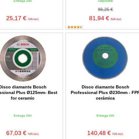
Entrega 24h
Disponible
86,25 €
25,17 €
81,94 €
IVA incl.
IVA incl.
iamante Bosch Professional Plus Ø125mm- Best for ceramic
Disco diamante Bosch Professiona
Disco diamante Bosch
Disco diamante Bosch
ssional Plus Ø125mm- Best
Professional Plus Ø230mm - FP
for ceramic
cerámica
Entrega 24h
Entrega 24h
67,03 €
140,48 €
IVA incl.
IVA incl.