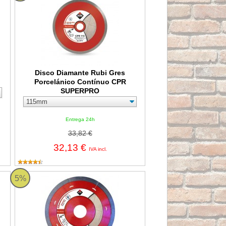
Disco Diamante Rubi Gres
Porcelánico Contínuo CPR
SUPERPRO
Entrega 24h
33,82 €
32,13 €
IVA incl.
nico Rubi INGLETE TURBO TPI SUPERPRO
Disco Diamante Rubi Gres Porcelánico J-SLOT CPJ SUPER
5%