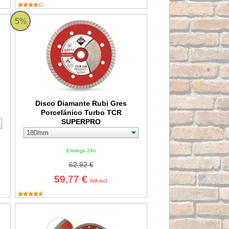
ste Rubi TGS SUPER PRO
Disco Diamante Rubi Gres Porcelánico Turbo TCR SUPERPR
5%
Disco Diamante Rubi Gres
O
Porcelánico Turbo TCR
SUPERPRO
Entrega 24h
62,92 €
59,77 €
IVA incl.
amic Bosch X-LOCK
Disco de diamante porcelánico TURBO POWER de Ø115mm 