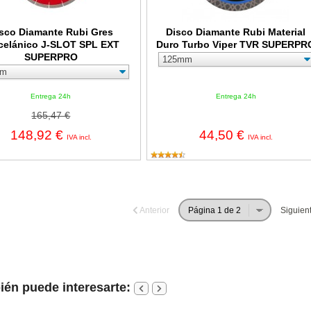
sco Diamante Rubi Gres
Disco Diamante Rubi Material
celánico J-SLOT SPL EXT
Duro Turbo Viper TVR SUPERPR
SUPERPRO
Entrega 24h
Entrega 24h
165,47 €
148,92 €
44,50 €
IVA incl.
IVA incl.
Anterior
Siguien
én puede interesarte: