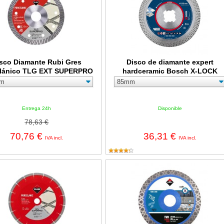
sco Diamante Rubi Gres
Disco de diamante expert
elánico TLG EXT SUPERPRO
hardceramic Bosch X-LOCK
Entrega 24h
Disponible
78,63 €
70,76 €
36,31 €
IVA incl.
IVA incl.
iamante Rubi Gres Porcelánico J-SLOT SPL EXT SUPERPRO
Disco Diamante Rubi Material Du