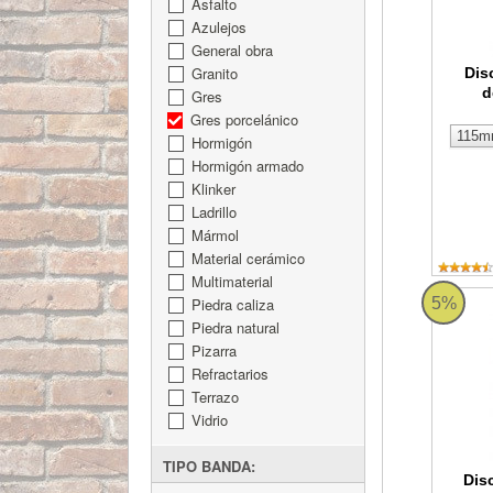
Asfalto
Azulejos
General obra
Granito
Dis
d
Gres
Gres porcelánico
Hormigón
Hormigón armado
Klinker
Ladrillo
Mármol
Material cerámico
Multimaterial
Disco D
5%
Piedra caliza
Piedra natural
Pizarra
Refractarios
Terrazo
Vidrio
TIPO BANDA:
Dis