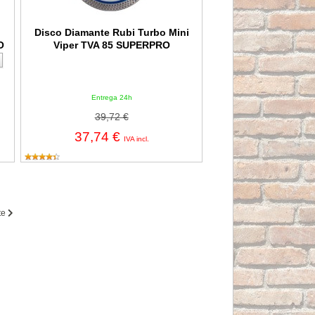
Disco Diamante Rubi Turbo Mini
O
Viper TVA 85 SUPERPRO
Entrega 24h
39,72 €
37,74 €
IVA incl.
te