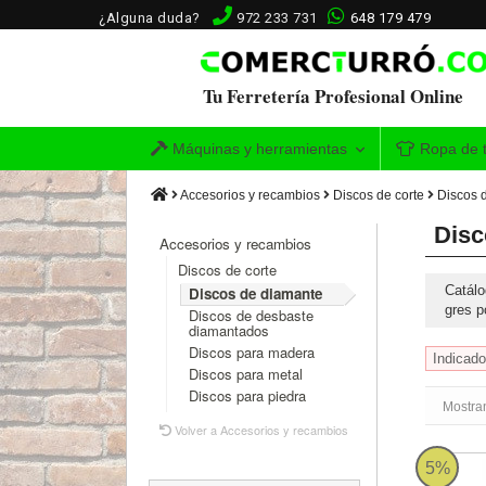
¿Alguna duda?
972 233 731
648 179 479
Tu Ferretería Profesional Online
Máquinas y herramientas
Ropa de t
Accesorios y recambios
Discos de corte
Discos 
Disc
Accesorios y recambios
Discos de corte
Catál
Discos de diamante
gres p
Discos de desbaste
diamantados
Discos para madera
Indicado
Discos para metal
Discos para piedra
Mostra
Volver a Accesorios y recambios
Disco D
5%