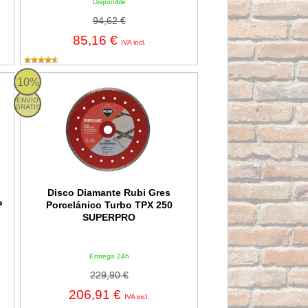
Disponible
94,62 €
85,16 €
IVA incl.
l Plus Ø230mm - FPP cerámica
Disco Diamante Rubi Gres Porcelánico Turbo TPX 250 SUPE
10%
ENVIO
GRATIS
Disco Diamante Rubi Gres
P
Porcelánico Turbo TPX 250
SUPERPRO
Entrega 24h
229,90 €
206,91 €
IVA incl.