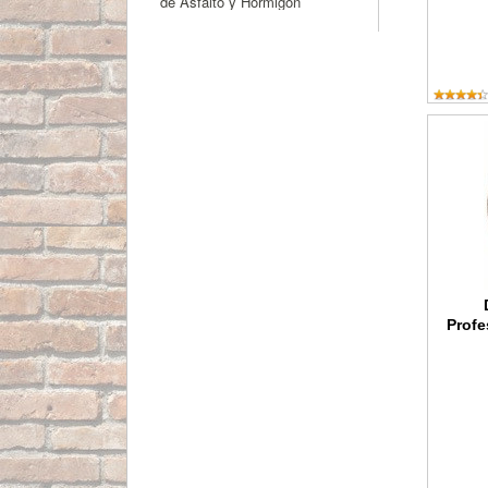
de Asfalto y Hormigón
Disco d
Profe