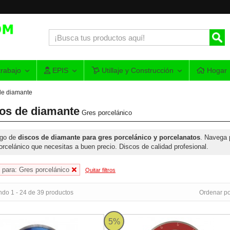
rabajo
EPIS
Utillaje y Construcción
Hogar
de diamante
os de diamante
Gres porcelánico
ogo de
discos de diamante para gres porcelánico y porcelanatos
. Navega 
orcelánico que necesitas a buen precio. Discos de calidad profesional.
 para: Gres porcelánico
Quitar filtros
ndo 1 - 24 de 39 productos
Ordenar po
iamante Rubi Material Duro Turbo Viper TVA SUPERPRO
Disco Diamante Rubi Gres Porcel
5%