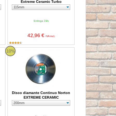
Extreme Ceramic Turbo
Entrega 24h
42,96 €
IVA incl.
ánico Contínuo CPC PRO
Disco diamante Continuo Norton EXTREME CERAMIC
10%
Disco diamante Continuo Norton
EXTREME CERAMIC