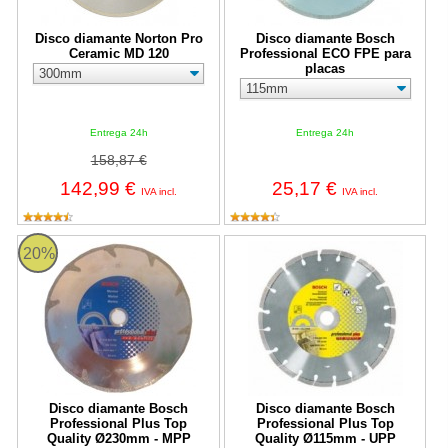
Disco diamante Norton Pro
Disco diamante Bosch
Ceramic MD 120
Professional ECO FPE para
placas
Entrega 24h
Entrega 24h
158,87 €
142,99 €
25,17 €
IVA incl.
IVA incl.
Disco diamante Bosch Professional Plus Top Quality Ø230mm -
Disco diamante Bosch Profession
20%
Disco diamante Bosch
Disco diamante Bosch
Professional Plus Top
Professional Plus Top
Quality Ø230mm - MPP
Quality Ø115mm - UPP