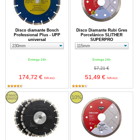
Disco diamante Bosch
Disco Diamante Rubi Gres
Professional Plus - UPP
Porcelánico SLITHER
universal
SUPERPRO
Entrega 24h
Entrega 24h
57,21 €
174,72 €
51,49 €
IVA incl.
IVA incl.
Disco Diamante Husqvarna EL 35 CnB de 230mm (Pack 2 unida
Disco Diamante Rubi Gres Porc
ENVIO
10%
GRATIS