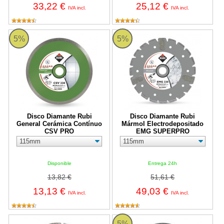
33,22 €
25,12 €
IVA incl.
IVA incl.
Disco Diamante Rubi General Cerámica Contínuo CSV PRO
Disco Diamante Rubi Mármol E
5%
5%
Disco Diamante Rubi
Disco Diamante Rubi
General Cerámica Contínuo
Mármol Electrodepositado
CSV PRO
EMG SUPERPRO
Disponible
Entrega 24h
13,82 €
51,61 €
13,13 €
49,03 €
IVA incl.
IVA incl.
Disco Diamante Rubi General Obra Segmentado SEV PRO
Disco Diamante Rubi General 
5%