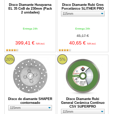
Disco Diamante Husqvarna
Disco Diamante Rubi Gres
EL 35 CnB de 230mm (Pack
Porcelánico SLITHER PRO
2 unidades)
Entrega 24h
Entrega 24h
45,17 €
399,41 €
40,65 €
IVA incl.
IVA incl.
Disco de diamante SHAPER contorneado
Disco Diamante Rubi General 
20%
5%
Disco de diamante SHAPER
Disco Diamante Rubi
contorneado
General Cerámica Contínuo
CSV SUPERPRO