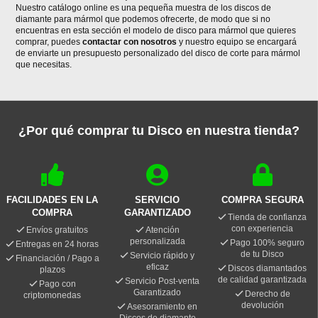
Nuestro catálogo online es una pequeña muestra de los discos de
diamante para mármol que podemos ofrecerte, de modo que si no
encuentras en esta sección el modelo de disco para mármol que quieres
comprar, puedes
contactar con nosotros
y nuestro equipo se encargará
de enviarte un presupuesto personalizado del disco de corte para mármol
que necesitas.
¿Por qué comprar tu Disco en nuestra tienda?
FACILIDADES EN LA
SERVICIO
COMPRA SEGURA
COMPRA
GARANTIZADO
Tienda de confianza
con experiencia
Envíos gratuitos
Atención
personalizada
Pago 100% seguro
Entregas en 24 horas
de tu Disco
Servicio rápido y
Financiación / Pago a
eficaz
Discos diamantados
plazos
de calidad garantizada
Servicio Post-venta
Pago con
Garantizado
Derecho de
criptomonedas
devolución
Asesoramiento en