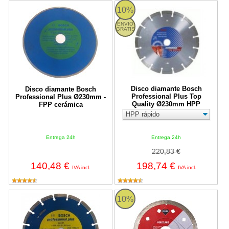
Disco diamante Bosch Professional Plus Ø230mm - FPP cerámi
Disco diamante Bosch Professio
10%
ENVIO
GRATIS
Disco diamante Bosch
Disco diamante Bosch
Professional Plus Top
Professional Plus Ø230mm -
Quality Ø230mm HPP
FPP cerámica
Entrega 24h
Entrega 24h
220,83 €
140,48 €
198,74 €
IVA incl.
IVA incl.
Disco diamante Bosch Professional Plus - UPP universal
Disco Diamante Rubi Gres Por
10%