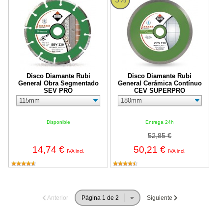
Disco Diamante Rubi
Disco Diamante Rubi
General Obra Segmentado
General Cerámica Contínuo
SEV PRO
CEV SUPERPRO
Disponible
Entrega 24h
52,85 €
14,74 €
50,21 €
IVA incl.
IVA incl.
Anterior
Siguiente