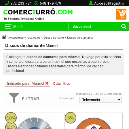
972 233 731
648 179 479
Acceso|Registro
0
Tu Ferretería Profesional Online
Menú
Accesorios y recambios
Discos de corte
Discos de diamante
Discos de diamante
Mármol
Catálogo de
discos de diamante para mármol
. Navega por esta sección
y compra el disco para cortar mármol que necesitas a buen precio.
Discos electrodepositados especiales para mármol de calidad
profesional.
Indicado para: Mármol
Quitar filtros
Mostrando 1 - 24 de 32 productos
FILTRAR
Ordenar por:
Disco diamante Bosch Professional Plus Top Quality Ø300mm -
Disco Diamante Rubi Material 
10%
5%
ENVIO
GRATIS