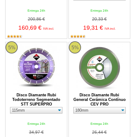
Entrega 24h
Entrega 24h
200,86 €
20,33 €
160,69 €
19,31 €
IVA incl.
IVA incl.
Disco Diamante Rubi Todoterreno Segmentado STT SUPERPRO
Disco Diamante Rubi General C
5%
5%
Disco Diamante Rubi
Disco Diamante Rubi
Todoterreno Segmentado
General Cerámica Contínuo
STT SUPERPRO
CEV PRO
Entrega 24h
Entrega 24h
34,97 €
26,44 €