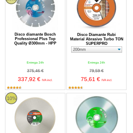
Disco diamante Bosch
Disco Diamante Rubi
Professional Plus Top
Material Abrasivo Turbo TON
Quality Ø300mm - HPP
SUPERPRO
Entrega 24h
Entrega 24h
375,46 €
79,59 €
337,92 €
75,61 €
IVA incl.
IVA incl.
Disco diamante Norton Pro Ceramic MD 120
Disco diamante Bosch Professio
10%