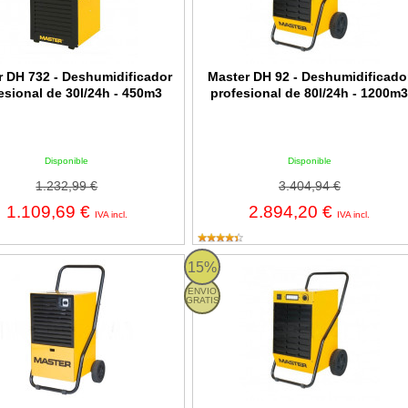
r DH 732 - Deshumidificador
Master DH 92 - Deshumidificado
esional de 30l/24h - 450m3
profesional de 80l/24h - 1200m
Disponible
Disponible
1.232,99 €
3.404,94 €
1.109,69 €
2.894,20 €
IVA incl.
IVA incl.
H 26 - Deshumidificador profesional de 27l/24h - 405m3
Master DH 62 - Deshumidificador pr
15%
ENVIO
GRATIS