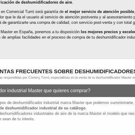
ricación de deshumidificadores de aire
.
 en Comercial Turró será garantía de
el mejor servicio de atención posible
or que le da el usuario al servicio de atención postventa y al asesoramiento 
 de garantizarte una compra de calidad, con servicio post-venta y con total g
de Master en España, ponemos a tu disposición
los mejores precios y excele
 de amplias facilidades en el proceso de compra de tu deshumidificador indus
TAS FRECUENTES SOBRE DESHUMIDIFICADORE
as respondidas por Comerç Turró, especialistas en la venta de tu deshumidificador Master e
or industrial Master que quieres comprar?
tipos de deshumidificador industrial marca Master que podemos suministrarte,
de deshumidificador industrial de su catálogo
.
 deshumidificadores industriales de aire de la marca Master el modelo que ne
 sean de tu interés.