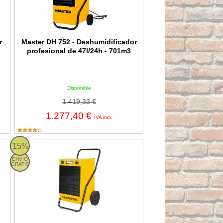
r
Master DH 752 - Deshumidificador
3
profesional de 47l/24h - 701m3
Disponible
1.419,33 €
1.277,40 €
IVA incl.
ofesional de 52l/24h - 780m3
Master DH 44 - Deshumidificador profesional de 41l/24h - 615m
15%
ENVIO
GRATIS