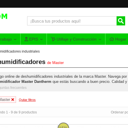
rabajo
EPIS
Utillaje y Construcción
Hogar
idificadores industriales
umidificadores
de
Master
go online de deshumidificadores industriales de la marca Master. Navega por
midificador Master Dantherm
que estás buscando a buen precio. Calidad y 
guntas frecuentes
Master
Quitar filtros
do 1 - 9 de 9 productos
Ordenar po
H 721 - Deshumidificador profesional de 21l/24h - 390m3
Master DHP 55 con bomba de agua -