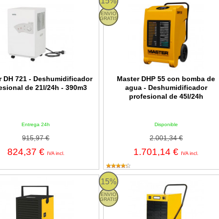
15%
ENVIO
GRATIS
r DH 721 - Deshumidificador
Master DHP 55 con bomba de
esional de 21l/24h - 390m3
agua - Deshumidificador
profesional de 45l/24h
Entrega 24h
Disponible
915,97 €
2.001,34 €
824,37 €
1.701,14 €
IVA incl.
IVA incl.
H 732 - Deshumidificador profesional de 30l/24h - 450m3
Master DH 92 - Deshumidificador pr
15%
ENVIO
GRATIS