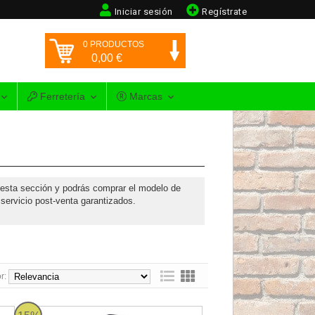
Iniciar sesión
Regístrate
0
PRODUCTOS
0,00
€
Ferretería
Marcas
 esta sección y podrás comprar el modelo de
servicio post-venta garantizados.
r:
 Deshumidificador profesional de 45l/24h
Master DH 792 - Deshumidificador profesional de 95l/24h - 15