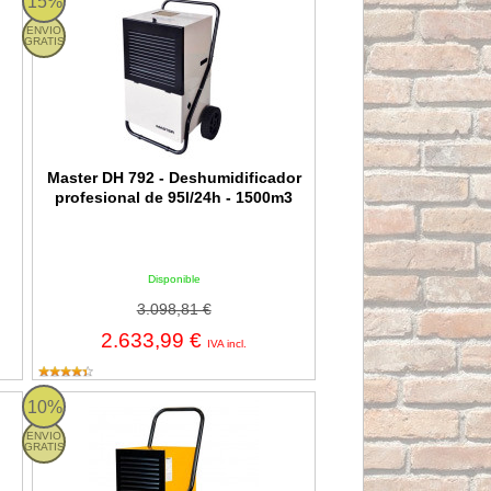
15%
ENVIO
GRATIS
Master DH 792 - Deshumidificador
profesional de 95l/24h - 1500m3
Disponible
3.098,81 €
2.633,99 €
IVA incl.
ofesional de 80l/24h - 1200m3
Master DH 752 - Deshumidificador profesional de 47l/24h - 701
10%
ENVIO
GRATIS