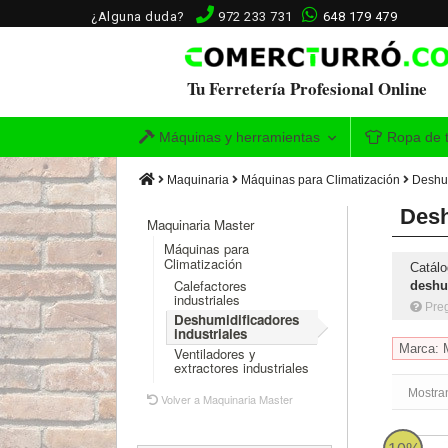
¿Alguna duda?
972 233 731
648 179 479
Tu Ferretería Profesional Online
Máquinas y herramientas
Ropa de t
Maquinaria
Máquinas para Climatización
Deshum
Desh
Maquinaria Master
Máquinas para
Climatización
Catálo
Calefactores
deshu
industriales
Pre
Deshumidificadores
industriales
Marca: 
Ventiladores y
extractores industriales
Mostran
Volver a Maquinaria Master
Master D