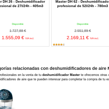
r DH 26 - Deshumidificador
Master DH 62 - Deshumidificado
esional de 27l/24h - 405m3
profesional de 52l/24h - 780m3
Disponible
Disponible
1.727,88 €
2.551,89 €
1.555,09 €
2.169,11 €
IVA incl.
IVA incl.
orías relacionadas con deshumidificadores de aire 
ofesionales en la venta de tu
deshumidificador Master
te ofrecemos otras 
dificadores de aire que te pueden interesar para completar la compra de tu eq