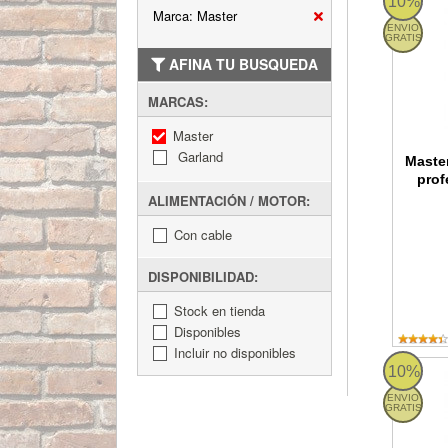
10%
Marca: Master
ENVIO
GRATIS
AFINA TU BUSQUEDA
MARCAS:
Master
Garland
Maste
prof
ALIMENTACIÓN / MOTOR:
Con cable
DISPONIBILIDAD:
Stock en tienda
Disponibles
Incluir no disponibles
Master D
10%
ENVIO
GRATIS