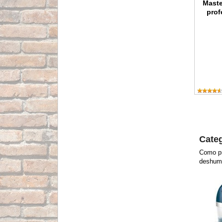
Maste
prof
Categ
Como pr
deshumi