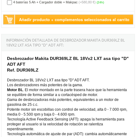
4 baterías 5 Ah + Cargador doble + Makpac
(+580,80 €)
(24h)
Añadir producto + complementos seleccionados al carrito
INFORMACIÓN DETALLADA DE DESBROZADOR MAKITA DUR369LZ BL
18VX2 LXT ASA TIPO "D" ADT AFT:
Desbrozador Makita DUR369LZ BL 18Vx2 LXT asa tipo "D"
ADT AFT
Ref. DUR369LZ
Desbrozador BL 18Vx2 LXT asa tipo "D" ADT AFT.
Los desbrozadores más potentes de la gama.
Motor BL
. El motor montado en la parte trasera hace que la herramienta
se equilibre de forma similar a u cortacésped de motor.
Gama de desbrozadoras más potentes, equivalentes a un motor de
gasolina de 25 c.c.
Potente motor sin escobillas con control de velocidad, alta 0 - 7.000 rpm,
media 0 - 5.500 rpm y baja 0 - 4.600 rpm.
Tecnología Active Feedback Sensing (AFT): apaga la herramienta para
proteger al usuario si la velocidad de rotación se ralentiza
repentinamente.
Tecnología automática de ajuste de par (ADT): cambia automáticamente