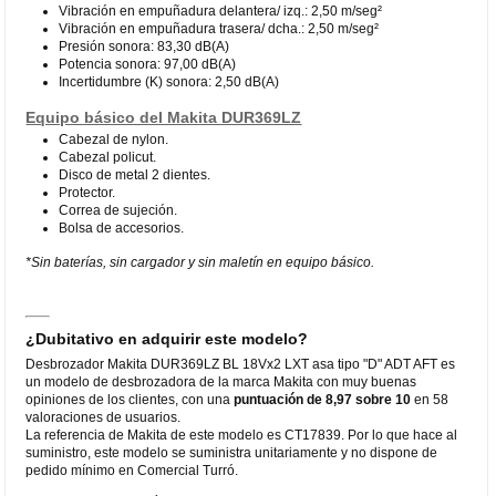
Vibración en empuñadura delantera/ izq.: 2,50 m/seg²
Vibración en empuñadura trasera/ dcha.: 2,50 m/seg²
Presión sonora: 83,30 dB(A)
Potencia sonora: 97,00 dB(A)
Incertidumbre (K) sonora: 2,50 dB(A)
Equipo básico del Makita DUR369LZ
Cabezal de nylon.
Cabezal policut.
Disco de metal 2 dientes.
Protector.
Correa de sujeción.
Bolsa de accesorios.
*Sin baterías, sin cargador y sin maletín en equipo básico.
¿Dubitativo en adquirir este modelo?
Desbrozador Makita DUR369LZ BL 18Vx2 LXT asa tipo "D" ADT AFT es
un modelo de desbrozadora de la marca Makita con muy buenas
opiniones de los clientes, con una
puntuación de 8,97 sobre 10
en 58
valoraciones de usuarios.
La referencia de Makita de este modelo es CT17839. Por lo que hace al
suministro, este modelo se suministra unitariamente y no dispone de
pedido mínimo en Comercial Turró.