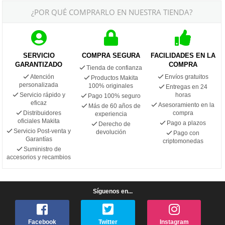
¿POR QUÉ COMPRARLO EN NUESTRA TIENDA?
SERVICIO
COMPRA SEGURA
FACILIDADES EN LA
GARANTIZADO
COMPRA
Tienda de confianza
Atención
Envíos gratuitos
Productos Makita
personalizada
100% originales
Entregas en 24
Servicio rápido y
horas
Pago 100% seguro
eficaz
Asesoramiento en la
Más de 60 años de
Distribuidores
compra
experiencia
oficiales Makita
Pago a plazos
Derecho de
Servicio Post-venta y
devolución
Pago con
Garantías
criptomonedas
Suministro de
accesorios y recambios
Síguenos en...
Facebook
Twitter
Instagram