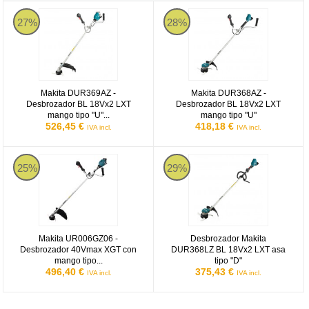
Makita DUR369AZ - Desbrozador BL 18Vx2 LXT mango tipo "U" A
Makita DUR368AZ - Desbrozador 
27%
28%
Makita DUR369AZ -
Makita DUR368AZ -
Desbrozador BL 18Vx2 LXT
Desbrozador BL 18Vx2 LXT
mango tipo "U"...
mango tipo "U"
526,45 €
418,18 €
IVA incl.
IVA incl.
Makita UR006GZ06 - Desbrozador 40Vmax XGT con mango tipo 
Desbrozador Makita DUR368LZ BL
25%
29%
Makita UR006GZ06 -
Desbrozador Makita
Desbrozador 40Vmax XGT con
DUR368LZ BL 18Vx2 LXT asa
mango tipo...
tipo "D"
496,40 €
375,43 €
IVA incl.
IVA incl.