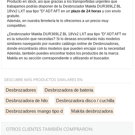
Producto en stock, así que gracias a los transportistas urgentes que
trabajamos podrás disponer de tu Desbrozador Makita DUR369LZ BL
18Vx2 LXT asa tipo "D" ADT AFT en un
plazo de 24 horas
y con envío
gratuito.
Además, en nuestra ferretería te lo ofrecemos a un precio muy
competitivo.
¿Desbrozador Makita DUR369LZ BL 18Vx2 LXT asa tipo "D" ADT AFT no
es la solución que necesitas? Si lo deseas encontrarás más modelos
similares navegando por nuestro catálogo online de Desbrozadoras,
donde encontrarás otros modelos que pueden encajar con tu necesidad
Además, también puedes encontrar todos los productos de la marca
Makita en su sección correspondiente o utilizando el buscador.
DESCUBRE MÁS PRODUCTOS SIMILARES EN:
Desbrozadores
Desbrozadora de bateria
Desbrozadora de hilo
Desbrozadora disco / cuchilla
Desbrozadores mango tipo d
Makita desbrozadora
OTROS CLIENTES TAMBIÉN COMPRARON: