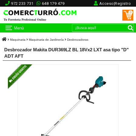
972 233 731
648 179 479
Acceso|Registro
0
Tu Ferretería Profesional Online
Menú
Maquinaria
Maquinaria de Jardinería
Desbrozadoras
Desbrozador Makita DUR369LZ BL 18Vx2 LXT asa tipo "D"
ADT AFT