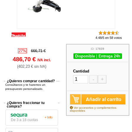
4.48/5 en 58 votos
ID:
17839
27%
666,71 €
Disponible | Entrega 24h
486,70 €
IVA incl.
(402,23 €
)
sin IVA
Cantidad
-
+
¿Quieres comprar cantidad?
Consúltanos y te haremos un
presupuesto personalizado.
Añadir al carrito
¿Quieres fraccionar tu
compra?
Ver accesorios y complementos
disponibles
+ Info
De 3 a 18 cuotas