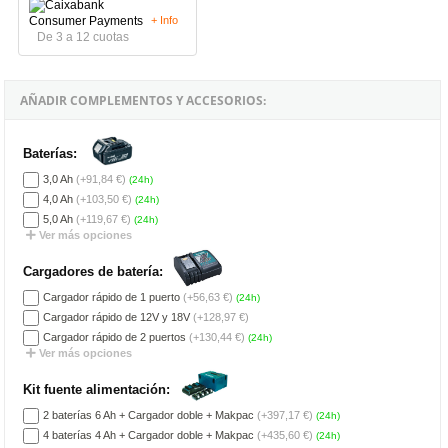
+ Info
De 3 a 12 cuotas
AÑADIR COMPLEMENTOS Y ACCESORIOS:
Baterías:
3,0 Ah
(+91,84 €)
(24h)
4,0 Ah
(+103,50 €)
(24h)
5,0 Ah
(+119,67 €)
(24h)
Ver más opciones
Cargadores de batería:
Cargador rápido de 1 puerto
(+56,63 €)
(24h)
Cargador rápido de 12V y 18V
(+128,97 €)
Cargador rápido de 2 puertos
(+130,44 €)
(24h)
Ver más opciones
Kit fuente alimentación:
2 baterías 6 Ah + Cargador doble + Makpac
(+397,17 €)
(24h)
4 baterías 4 Ah + Cargador doble + Makpac
(+435,60 €)
(24h)