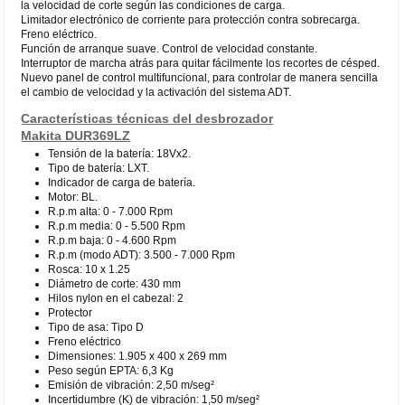
la velocidad de corte según las condiciones de carga.
Limitador electrónico de corriente para protección contra sobrecarga.
Freno eléctrico.
Función de arranque suave. Control de velocidad constante.
Interruptor de marcha atrás para quitar fácilmente los recortes de césped.
Nuevo panel de control multifuncional, para controlar de manera sencilla
el cambio de velocidad y la activación del sistema ADT.
Características técnicas del desbrozador
Makita DUR369LZ
Tensión de la batería: 18Vx2.
Tipo de batería: LXT.
Indicador de carga de batería.
Motor: BL.
R.p.m alta: 0 - 7.000 Rpm
R.p.m media: 0 - 5.500 Rpm
R.p.m baja: 0 - 4.600 Rpm
R.p.m (modo ADT): 3.500 - 7.000 Rpm
Rosca: 10 x 1.25
Diámetro de corte: 430 mm
Hilos nylon en el cabezal: 2
Protector
Tipo de asa: Tipo D
Freno eléctrico
Dimensiones: 1.905 x 400 x 269 mm
Peso según EPTA: 6,3 Kg
Emisión de vibración: 2,50 m/seg²
Incertidumbre (K) de vibración: 1,50 m/seg²