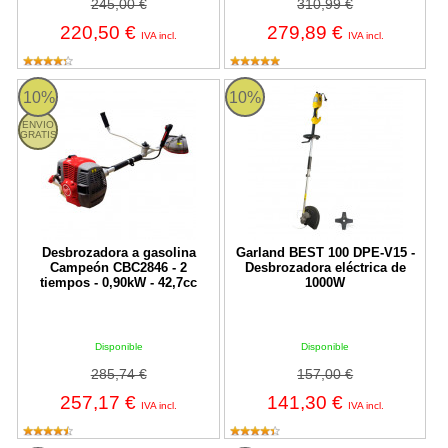
245,00 €
310,99 €
220,50 €
279,89 €
IVA incl.
IVA incl.
Desbrozadora a gasolina Campeón CBC2846 - 2 tiempos - 0,90k
BEST 100DPE-V15 Garland
10%
10%
ENVIO
GRATIS
Desbrozadora a gasolina
Garland BEST 100 DPE-V15 -
Campeón CBC2846 - 2
Desbrozadora eléctrica de
tiempos - 0,90kW - 42,7cc
1000W
Disponible
Disponible
285,74 €
157,00 €
257,17 €
141,30 €
IVA incl.
IVA incl.