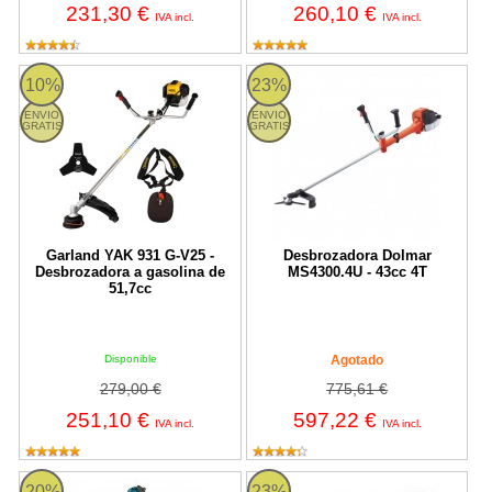
231,30 €
260,10 €
IVA incl.
IVA incl.
YAK 931 G-V25 Garland
Desbrozadora Dolmar MS4300.4U
10%
23%
ENVIO
ENVIO
GRATIS
GRATIS
Garland YAK 931 G-V25 -
Desbrozadora Dolmar
Desbrozadora a gasolina de
MS4300.4U - 43cc 4T
51,7cc
Disponible
Agotado
279,00 €
775,61 €
251,10 €
597,22 €
IVA incl.
IVA incl.
Desbrozadora Makita EM2600U 25.7 c.c
Makita EM4351UH - Desbrozador 
20%
23%