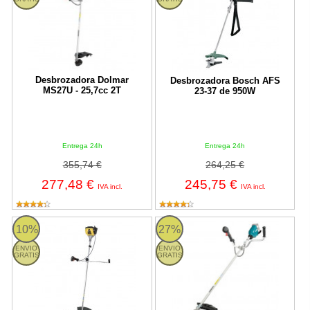
Desbrozadora Dolmar
Desbrozadora Bosch AFS
MS27U - 25,7cc 2T
23-37 de 950W
Entrega 24h
Entrega 24h
355,74 €
264,25 €
277,48 €
245,75 €
IVA incl.
IVA incl.
BEST 524QG-V16 Garland
Makita DUR369AZ - Desbrozador
10%
27%
ENVIO
ENVIO
GRATIS
GRATIS