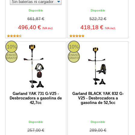
Disponible
Disponible
661,87 €
522,72 €
496,40 €
418,18 €
IVA incl.
IVA incl.
YAK 731 G-V25 Garland
BLACK YAK 832 G-V25 Garland
10%
10%
ENVIO
ENVIO
GRATIS
GRATIS
Garland YAK 731 G-V25 -
Garland BLACK YAK 832 G-
Desbrozadora a gasolina de
V25 - Desbrozadora a
42,7cc
gasolina de 52,5cc
Disponible
Disponible
257,00 €
289,00 €