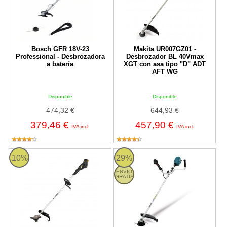
Bosch GFR 18V-23
Makita UR007GZ01 -
Professional - Desbrozadora
Desbrozador BL 40Vmax
a batería
XGT con asa tipo "D" ADT
AFT WG
Disponible
Disponible
474,32 €
644,93 €
379,46 €
457,90 €
IVA incl.
IVA incl.
KEEPER BEST 140DW-V20 Garland
Makita UR013GZ01 - Desbrozad
10%
29%
ENVIO
GRATIS