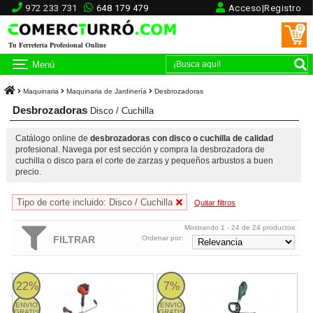
972 233 731
648 179 479
Acceso|Registro
0
Tu Ferretería Profesional Online
Menú
Maquinaria
Maquinaria de Jardinería
Desbrozadoras
Desbrozadoras
Disco / Cuchilla
Catálogo online de
desbrozadoras con disco o cuchilla de calidad
profesional. Navega por est sección y compra la desbrozadora de
cuchilla o disco para el corte de zarzas y pequeños arbustos a buen
precio.
Tipo de corte incluido: Disco / Cuchilla
Quitar filtros
Mostrando 1 - 24 de 24 productos
FILTRAR
Ordenar por:
Desbrozadora Dolmar MS27U - 25,7cc 2T
Desbrozadora Bosch AFS 23-37 
22%
7%
ENVIO
ENVIO
GRATIS
GRATIS