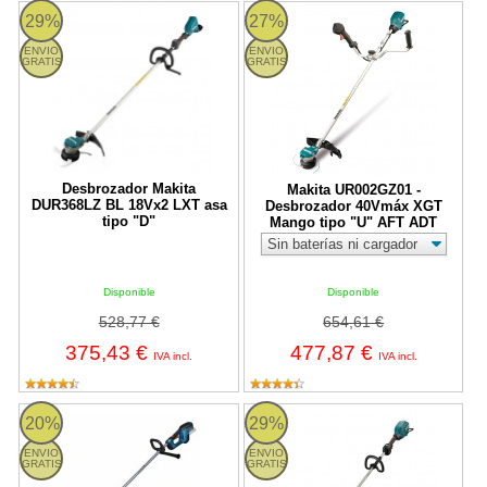
Desbrozador Makita DUR368LZ BL 18Vx2 LXT asa tipo "D"
Makita UR002GZ01 - Desbrozado
29%
27%
ENVIO
ENVIO
GRATIS
GRATIS
Desbrozador Makita
Makita UR002GZ01 -
DUR368LZ BL 18Vx2 LXT asa
Desbrozador 40Vmáx XGT
tipo "D"
Mango tipo "U" AFT ADT
Disponible
Disponible
528,77 €
654,61 €
375,43 €
477,87 €
IVA incl.
IVA incl.
Bosch GFR 18V-23 Professional - Desbrozadora a batería
Makita UR007GZ01 - Desbrozado
20%
29%
ENVIO
ENVIO
GRATIS
GRATIS