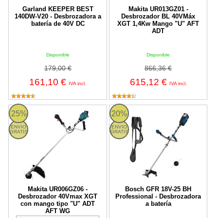
Garland KEEPER BEST
Makita UR013GZ01 -
140DW-V20 - Desbrozadora a
Desbrozador BL 40VMáx
batería de 40V DC
XGT 1,4Kw Mango "U" AFT
ADT
Disponible
Disponible
179,00 €
866,36 €
161,10 €
615,12 €
IVA incl.
IVA incl.
Makita UR006GZ06 - Desbrozador 40Vmax XGT con mango tip
Bosch GFR 18V-25 BH Professiona
25%
20%
ENVIO
ENVIO
GRATIS
GRATIS
Makita UR006GZ06 -
Bosch GFR 18V-25 BH
Desbrozador 40Vmax XGT
Professional - Desbrozadora
con mango tipo "U" ADT
a batería
AFT WG