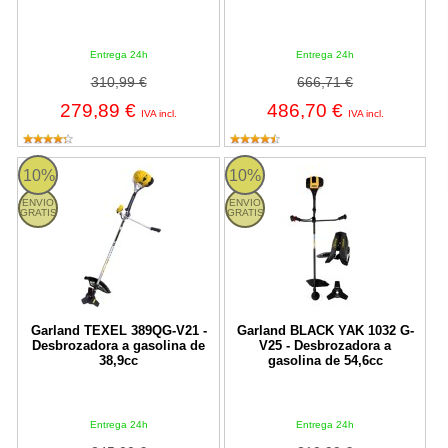
Entrega 24h
Entrega 24h
310,99 €
666,71 €
279,89 €
486,70 €
IVA incl.
IVA incl.
TEXEL 389QG-V21 Garland
BLACK YAK 1032 G-V25 Garland
10%
10%
ENVIO
ENVIO
GRATIS
GRATIS
Garland TEXEL 389QG-V21 -
Garland BLACK YAK 1032 G-
Desbrozadora a gasolina de
V25 - Desbrozadora a
38,9cc
gasolina de 54,6cc
Entrega 24h
Entrega 24h