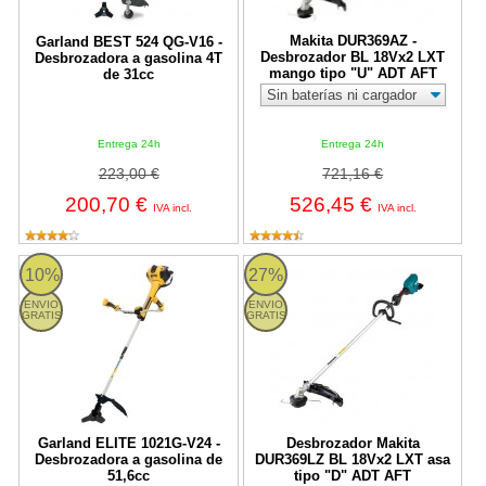
Makita DUR369AZ -
Garland BEST 524 QG-V16 -
Desbrozador BL 18Vx2 LXT
Desbrozadora a gasolina 4T
mango tipo "U" ADT AFT
de 31cc
Entrega 24h
Entrega 24h
223,00 €
721,16 €
200,70 €
526,45 €
IVA incl.
IVA incl.
ELITE 1021G-V24 Garland
Desbrozador Makita DUR369LZ BL
10%
27%
ENVIO
ENVIO
GRATIS
GRATIS
Garland ELITE 1021G-V24 -
Desbrozador Makita
Desbrozadora a gasolina de
DUR369LZ BL 18Vx2 LXT asa
51,6cc
tipo "D" ADT AFT