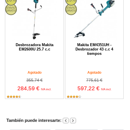
ENVIO
ENVIO
GRATIS
GRATIS
Desbrozadora Makita
Makita EM4351UH -
EM2600U 25.7 c.c
Desbrozador 43 c.c 4
tiempos
Agotado
Agotado
355,74 €
775,61 €
284,59 €
597,22 €
IVA incl.
IVA incl.
También puede interesarte: