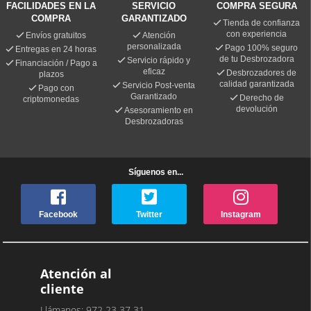
FACILIDADES EN LA
SERVICIO
COMPRA SEGURA
COMPRA
GARANTIZADO
Tienda de confianza
con experiencia
Envíos gratuitos
Atención
personalizada
Pago 100% seguro
Entregas en 24 horas
de tu Desbrozadora
Servicio rápido y
Financiación / Pago a
eficaz
Desbrozadores de
plazos
calidad garantizada
Servicio Post-venta
Pago con
Garantizado
Derecho de
criptomonedas
devolución
Asesoramiento en
Desbrozadoras
Síguenos en...
Facebook
Twitter
Instagram
Atención al
cliente
Llámanos: 972 23 37 31