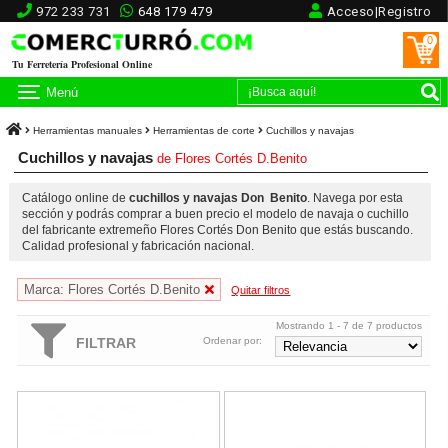
972 233 731
648 179 479
Acceso|Registro
0
Tu Ferretería Profesional Online
Menú
Herramientas manuales
Herramientas de corte
Cuchillos y navajas
Cuchillos y navajas
de
Flores Cortés D.Benito
Catálogo online de
cuchillos y navajas Don Benito
. Navega por esta
sección y podrás comprar a buen precio el modelo de navaja o cuchillo
del fabricante extremeño Flores Cortés Don Benito que estás buscando.
Calidad profesional y fabricación nacional.
Marca: Flores Cortés D.Benito
Quitar filtros
Mostrando 1 - 7 de 7 productos
FILTRAR
Ordenar por:
Navaja cabritera de polietileno FC Don Benito con hoja de INOX
Navaja punta larga Flores Cortés