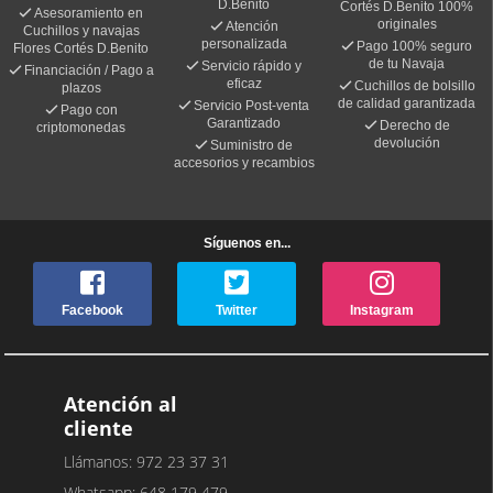
D.Benito
Cortés D.Benito 100%
Asesoramiento en
originales
Atención
Cuchillos y navajas
personalizada
Pago 100% seguro
Flores Cortés D.Benito
de tu Navaja
Servicio rápido y
Financiación / Pago a
eficaz
Cuchillos de bolsillo
plazos
de calidad garantizada
Servicio Post-venta
Pago con
Garantizado
Derecho de
criptomonedas
devolución
Suministro de
accesorios y recambios
Síguenos en...
Facebook
Twitter
Instagram
Atención al
cliente
Llámanos: 972 23 37 31
Whatsapp: 648 179 479