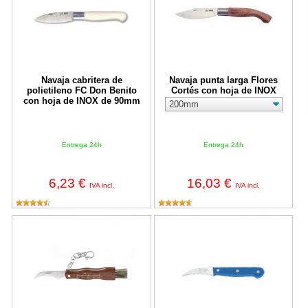
Navaja cabritera de
Navaja punta larga Flores
polietileno FC Don Benito
Cortés con hoja de INOX
con hoja de INOX de 90mm
Entrega 24h
Entrega 24h
6,23 €
16,03 €
IVA incl.
IVA incl.
Navaja recolectar setas Flores Cortés con hoja de INOX de 80m
Cuchillo curvo INOX Flores Cort