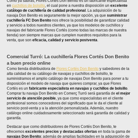
Como ya sabrás, Flores Cortés Don Benito es un fabricante especialista
en
cuchillos de bolsillo
, el cual pone a nuestra disposición un
excelente
catálogo de cuchillería de calidad profesional
. La adquisición de tu
navaja Don Benito es seguramente la mejor opción, ya que
suministrar
cuchillería FC Don Benito
nos ofrece la posibilidad de garantizar calidad
y servicio a todos nuestros clientes, ya que los modelos de cuchillos y
navajas del fabricante Flores Cortés (como todas las marcas de nuestra
tienda) son siempre marcas que cumplen nuestros requisitos para la
venta, que son
eficacia, calidad y servicio postventa
.
Comercial Turró: La cuchillería Flores Cortés Don Benito
a buen precio online
Como tienda distribuidora de
Flores Cortés Don Benito
y sabedores de la
alta calidad de su catálogo de navajas y cuchillos de bolsillo, te
suministramos el amplio catálogo de navajas Don Benito para poner a tu
disposición el modelo de navaja que quieres comprar, ya que Flores
Cortés es un
fabricante especialista en navajas y cuchillos de bolsillo
.
Comprar tu navaja Don Benito en Comerç Turró será garantía de
el mejor
servicio de atención posible
, ya que como especialistas en el cliente
profesional somos conocedores del significado que le da el cliente al
servicio post-venta y a la atención personalizada. Además, nuestro
catálogo online cuidadosamente seleccionado será garantía de calidad y
garantía.
Destacar que como distribuidores de Flores Cortés Don Benito, te
ofrecemos
excelentes precios y destacadas ofertas
en toda la gama de
navajas Don Benito
; además de amplias facilidades en la adquisición de