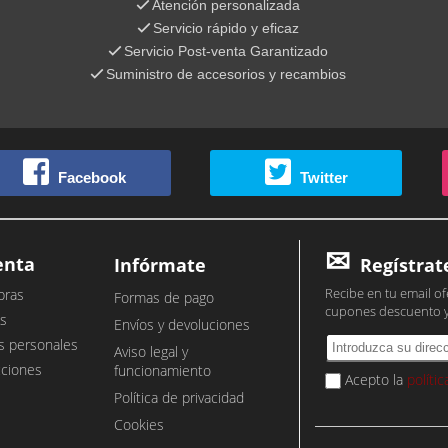
Atención personalizada
Servicio rápido y eficaz
Servicio Post-venta Garantizado
Suministro de accesorios y recambios
Facebook
Twitter
enta
Infórmate
Regístrat
Recibe en tu email of
pras
Formas de pago
cupones descuento 
s
Envíos y devoluciones
s personales
Aviso legal y
cciones
funcionamiento
Acepto la
políti
Política de privacidad
Cookies