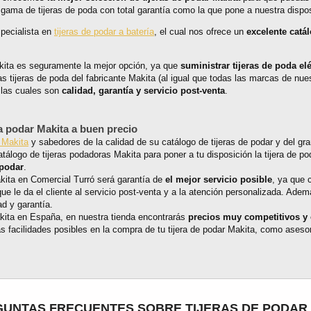
 gama de tijeras de poda con total garantía como la que pone a nuestra dispo
pecialista en
tijeras de podar a batería
, el cual nos ofrece un
excelente catá
akita es seguramente la mejor opción, ya que
suministrar tijeras de poda el
as tijeras de poda del fabricante Makita (al igual que todas las marcas de nu
, las cuales son
calidad, garantía y servicio post-venta
.
a podar Makita a buen precio
 Makita
y sabedores de la calidad de su catálogo de tijeras de podar y del 
atálogo de tijeras podadoras Makita para poner a tu disposición la tijera de 
 podar
.
akita en Comercial Turró será garantía de
el mejor servicio posible
, ya que 
ue le da el cliente al servicio post-venta y a la atención personalizada. Ade
ad y garantía.
kita en España, en nuestra tienda encontrarás
precios muy competitivos y 
 facilidades posibles en la compra de tu tijera de podar Makita, como asesor
UNTAS FRECUENTES SOBRE TIJERAS DE PODAR