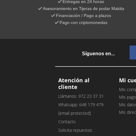
Entregas en 24 horas
Asesoramiento en Tijeras de podar Makita
Financiación / Pago a plazos
Pago con criptomonedas
Síguenos en...
Atención al
Mi cu
cliente
Mis com
Llámanos: 972 23 37 31
Mis pago
Whatsapp: 648 179 479
Mis dato
Mis dire
[email protected]
Contacto
Solicita repuestos