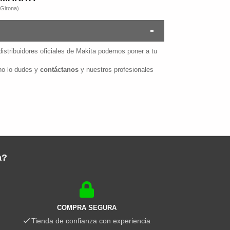
 Girona)
istribuidores oficiales de Makita podemos poner a tu
 no lo dudes y
contáctanos
y nuestros profesionales
a?
COMPRA SEGURA
Tienda de confianza con experiencia