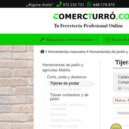
¿Alguna duda?
972 233 731
648 179 479
Tu Ferretería Profesional Online
Máquinas y herramientas
Ropa de t
Herramientas manuales
Herramientas de jardín y 
Tije
Herramientas de jardín y
agrícolas Makita
Corte, poda y desbroce
Catálo
Compra
Tijeras de podar
Serruchos de poda
Pre
Tijeras cortasetos y de
jardín
Marca: 
Tajamatas, podones y
rozaderas
Mostran
Machetes
Guadañas y hoces
Hachas y cuñas
Tijeras