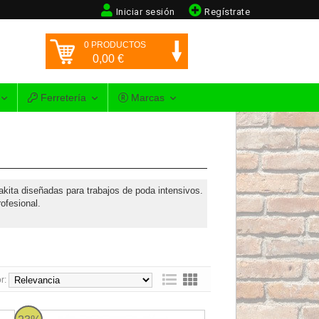
Iniciar sesión
Regístrate
0
PRODUCTOS
0,00
€
Ferretería
Marcas
akita diseñadas para trabajos de poda intensivos.
ofesional.
r:
Ah
Makita DUP362 - Tijera de poda 18Vx2 LXT