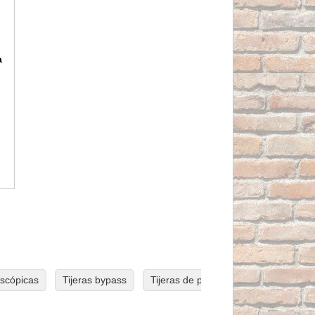
a
escópicas
Tijeras bypass
Tijeras de podar a batería profesiona