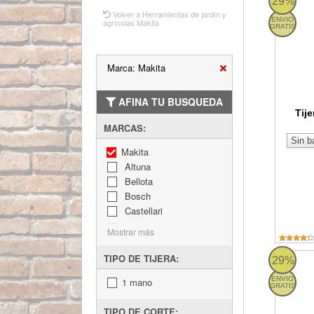
29%
Volver a Herramientas de jardín y
ENVIO
agrícolas Makita
GRATIS
Marca: Makita
AFINA TU BUSQUEDA
Tij
MARCAS:
Makita
Altuna
Bellota
Bosch
Castellari
Mostrar más
TIPO DE TIJERA:
Makita 
29%
ENVIO
1 mano
GRATIS
TIPO DE CORTE: