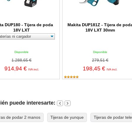
ta DUP180 - Tijera de poda
Makita DUP181Z - Tijera de pod
18V LXT
18V LXT 30mm
Disponible
Disponible
1.288,65 €
279,51 €
914,94 €
198,45 €
IVA incl.
IVA incl.
én puede interesarte:
eras de podar 2 manos
Tijeras de yunque
Tijeras de podar tel