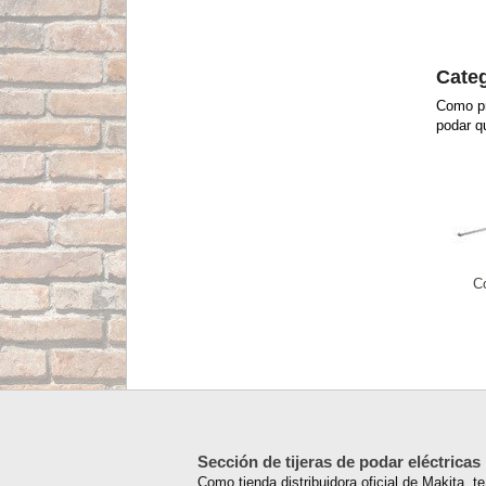
Categ
Como pr
podar q
C
Sección de tijeras de podar eléctricas
Como tienda distribuidora oficial de Makita, 