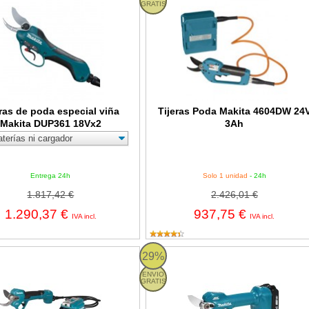
GRATIS
eras de poda especial viña
Tijeras Poda Makita 4604DW 24
Makita DUP361 18Vx2
3Ah
Entrega 24h
Solo 1 unidad
- 24h
1.817,42 €
2.426,01 €
1.290,37 €
937,75 €
IVA incl.
IVA incl.
DUP180 - Tijera de poda 18V LXT
DUP181Z Makita
29%
ENVIO
GRATIS