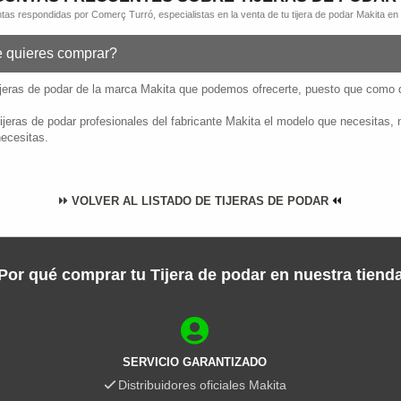
tas respondidas por Comerç Turró, especialistas en la venta de tu tijera de podar Makita en
ue quieres comprar?
tijeras de podar de la marca Makita que podemos ofrecerte, puesto que como d
tijeras de podar profesionales del fabricante Makita el modelo que necesitas,
ecesitas.
VOLVER AL LISTADO DE TIJERAS DE PODAR
Por qué comprar tu Tijera de podar en nuestra tiend
SERVICIO GARANTIZADO
Distribuidores oficiales Makita