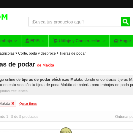
rabajo
EPIS
Utillaje y Construcción
Hogar
agrícolas
Corte, poda y desbroce
Tijeras de podar
ras de podar
de
Makita
go online de
tijeras de podar eléctricas Makita,
donde encontrarás tijeras M
 en esta sección tu tijera de poda Makita de batería para trabajos de poda pr
guntas frecuentes
Makita
Quitar filtros
do 1 - 5 de 5 productos
Ordenar po
 de poda especial viña Makita DUP361 18Vx2
ENVIO
Tijeras Poda Makita 4604DW 24V 3