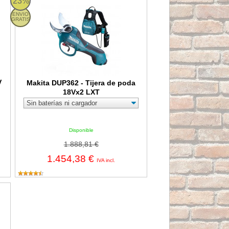
23%
ENVIO
GRATIS
V
Makita DUP362 - Tijera de poda
18Vx2 LXT
Disponible
1.888,81 €
1.454,38 €
IVA incl.