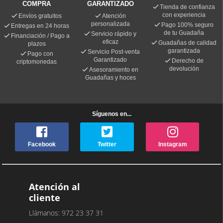
COMPRA
GARANTIZADO
Tienda de confianza
con experiencia
Envíos gratuitos
Atención
personalizada
Pago 100% seguro
Entregas en 24 horas
de tu Guadaña
Servicio rápido y
Financiación / Pago a
eficaz
Guadañas de calidad
plazos
garantizada
Servicio Post-venta
Pago con
Garantizado
Derecho de
criptomonedas
devolución
Asesoramiento en
Guadañas y hoces
Síguenos en...
Facebook
Twitter
Instagram
Atención al
cliente
Llámanos: 972 23 37 31