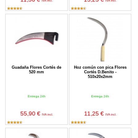
IVA incl.
IVA incl.
Guadaña Flores Cortés de 520 mm
Hoz común con pica Flores Cort
Guadaña Flores Cortés de
Hoz común con pica Flores
520 mm
Cortés D.Benito -
510x20x2mm
Entrega 24h
Entrega 24h
55,90 €
11,25 €
IVA incl.
IVA incl.
Desbarbador con pica Flores Cortés - 165x25mm
Hoz hierbera con pica Flores Cort