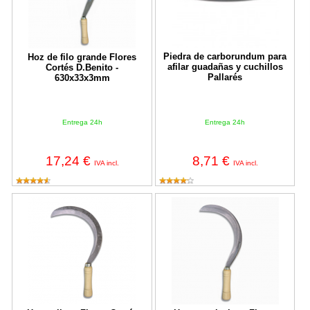
Piedra de carborundum para
Hoz de filo grande Flores
afilar guadañas y cuchillos
Cortés D.Benito -
Pallarés
630x33x3mm
Entrega 24h
Entrega 24h
17,24 €
8,71 €
IVA incl.
IVA incl.
Hoz gallega Flores Cortés D.Benito
Hoz remolachera Flores Cortés