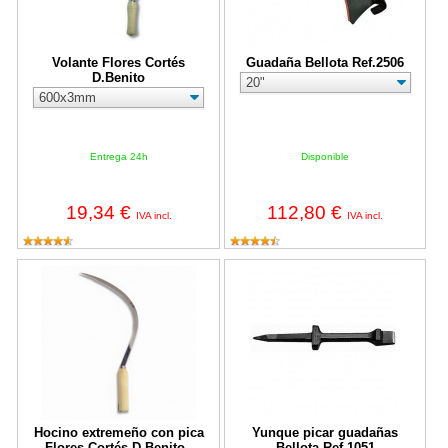
Volante Flores Cortés
Guadaña Bellota Ref.2506
D.Benito
Entrega 24h
Disponible
19,34 €
112,80 €
IVA incl.
IVA incl.
Hocino extremeño con pica Flores Cortés D.Benito - 470x20x2m
Yunque picar guadañas Bellota Re
Hocino extremeño con pica
Yunque picar guadañas
Flores Cortés D.Benito -
Bellota Ref.1051