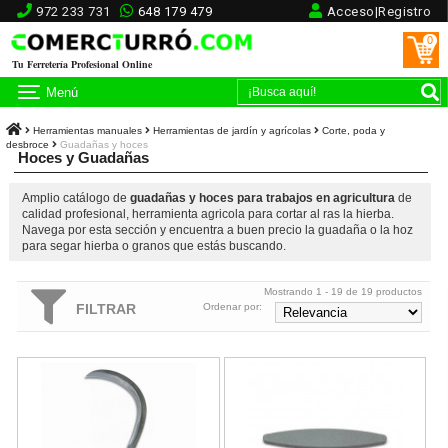
972 233 731
648 179 479
Acceso|Registro
0
Tu Ferretería Profesional Online
Menú
Herramientas manuales
Herramientas de jardín y agrícolas
Corte, poda y
desbroce
Guadañas y hoces
Hoces y Guadañas
Amplio catálogo de
guadañas y hoces para trabajos en agricultura
de
calidad profesional, herramienta agricola para cortar al ras la hierba.
Navega por esta sección y encuentra a buen precio la guadaña o la hoz
para segar hierba o granos que estás buscando.
Mostrando 1 - 19 de 19 productos
FILTRAR
Ordenar por:
Hoz de filo grande Flores Cortés D.Benito - 630x33x3mm
Piedra de carborundum para afilar