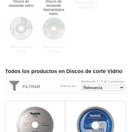
Discos de
Discos de
Discos para
diamante vidrio
desbaste
madera
diamantados
vidrio
Discos para
Discos para
metal
piedra
Todos los productos en Discos de corte Vidrio
Mostrando 1 - 3 de 3 productos
FILTRAR
Ordenar por:
Disco de diamante Makita de 85x15mm
Disco de diamante continuo Comet