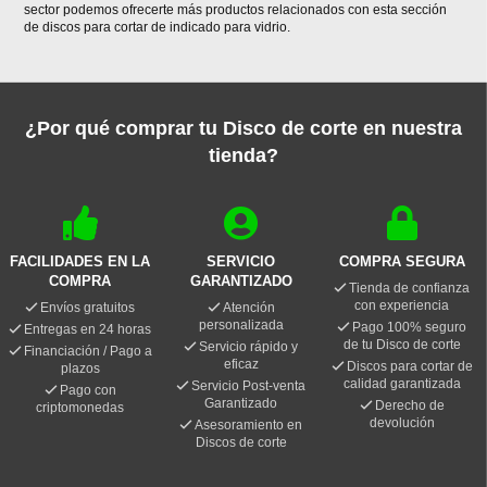
sector podemos ofrecerte más productos relacionados con esta sección
de discos para cortar de indicado para vidrio.
¿Por qué comprar tu Disco de corte en nuestra
tienda?
FACILIDADES EN LA
SERVICIO
COMPRA SEGURA
COMPRA
GARANTIZADO
Tienda de confianza
con experiencia
Envíos gratuitos
Atención
personalizada
Pago 100% seguro
Entregas en 24 horas
de tu Disco de corte
Servicio rápido y
Financiación / Pago a
eficaz
Discos para cortar de
plazos
calidad garantizada
Servicio Post-venta
Pago con
Garantizado
Derecho de
criptomonedas
devolución
Asesoramiento en
Discos de corte