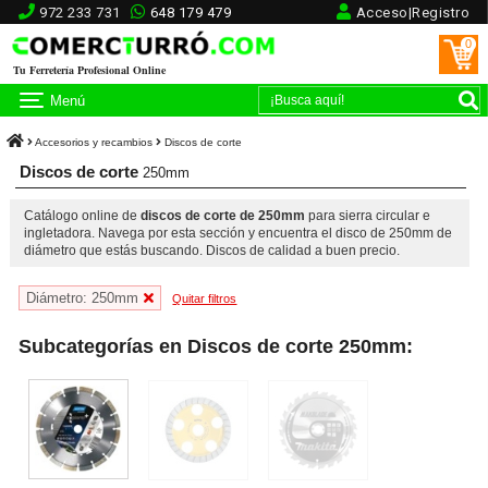
972 233 731
648 179 479
Acceso|Registro
0
Tu Ferretería Profesional Online
Menú
Accesorios y recambios
Discos de corte
Discos de corte
250mm
Catálogo online de
discos de corte de 250mm
para sierra circular e
ingletadora. Navega por esta sección y encuentra el disco de 250mm de
diámetro que estás buscando. Discos de calidad a buen precio.
Diámetro: 250mm
Quitar filtros
Subcategorías en Discos de corte 250mm: