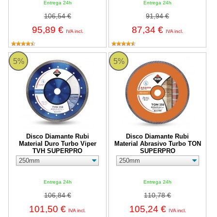
Entrega 24h
Entrega 24h
106,54 €
91,94 €
95,89 €
87,34 €
IVA incl.
IVA incl.
Disco Diamante Rubi Material Duro Turbo Viper TVH SUPERPR
Disco Diamante Rubi Material 
5%
5%
Disco Diamante Rubi
Disco Diamante Rubi
Material Duro Turbo Viper
Material Abrasivo Turbo TON
TVH SUPERPRO
SUPERPRO
Entrega 24h
Entrega 24h
106,84 €
110,78 €
101,50 €
105,24 €
IVA incl.
IVA incl.