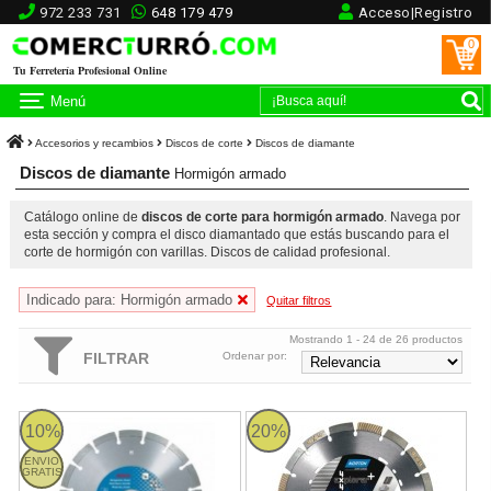
972 233 731
648 179 479
Acceso|Registro
0
Tu Ferretería Profesional Online
Menú
Accesorios y recambios
Discos de corte
Discos de diamante
Discos de diamante
Hormigón armado
Catálogo online de
discos de corte para hormigón armado
. Navega por
esta sección y compra el disco diamantado que estás buscando para el
corte de hormigón con varillas. Discos de calidad profesional.
Indicado para: Hormigón armado
Quitar filtros
Mostrando 1 - 24 de 26 productos
FILTRAR
Ordenar por:
Disco diamante Bosch Professional Plus Top Quality Ø300mm -
Disco diamante segmentado No
10%
20%
ENVIO
GRATIS