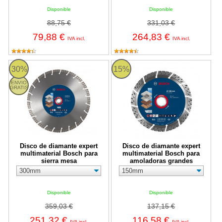
Disponible
Disponible
88,75 €
331,03 €
79,88 €
264,83 €
IVA incl.
IVA incl.
Disco de diamante expert multimaterial Bosch para sierra mesa
Disco de diamante expert multima
30%
15%
ENVIO
GRATIS
Disco de diamante expert
Disco de diamante expert
multimaterial Bosch para
multimaterial Bosch para
sierra mesa
amoladoras grandes
Disponible
Disponible
359,03 €
137,15 €
251,32 €
116,58 €
IVA incl.
IVA incl.