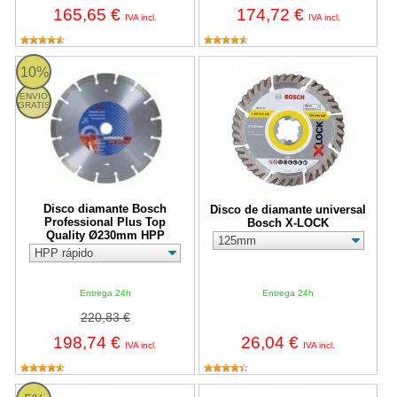
165,65 €
174,72 €
IVA incl.
IVA incl.
Disco diamante Bosch Professional Plus Top Quality Ø230mm H
Disco de diamante universal Bo
10%
ENVIO
GRATIS
Disco diamante Bosch
Disco de diamante universal
Professional Plus Top
Bosch X-LOCK
Quality Ø230mm HPP
Entrega 24h
Entrega 24h
220,83 €
198,74 €
26,04 €
IVA incl.
IVA incl.
Disco Diamante Rubi Todoterreno Segmentado STT SUPERPRO
Disco Diamante 230Ø Norton - Esp