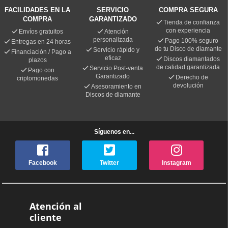
FACILIDADES EN LA
SERVICIO
COMPRA SEGURA
COMPRA
GARANTIZADO
Tienda de confianza
con experiencia
Envíos gratuitos
Atención
personalizada
Pago 100% seguro
Entregas en 24 horas
de tu Disco de diamante
Servicio rápido y
Financiación / Pago a
eficaz
Discos diamantados
plazos
de calidad garantizada
Servicio Post-venta
Pago con
Garantizado
Derecho de
criptomonedas
devolución
Asesoramiento en
Discos de diamante
Síguenos en...
Facebook
Twitter
Instagram
Atención al
cliente