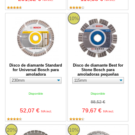
Disco de diamante Standard for Universal Bosch para amoladora
Disco de diamante Best for Ston
10%
Disco de diamante Standard
Disco de diamante Best for
for Universal Bosch para
Stone Bosch para
amoladora
amoladoras pequeñas
Disponible
Disponible
88,52 €
52,07 €
79,67 €
IVA incl.
IVA incl.
Disco de diamante Best for Stone Bosch para sierras mesa - 3
Disco diamante segmentado Norto
20%
10%