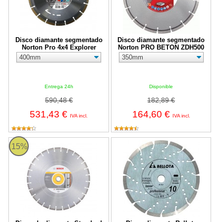
Disco diamante segmentado
Disco diamante segmentado
Norton Pro 4x4 Explorer
Norton PRO BETON ZDH500
Entrega 24h
Disponible
590,48 €
182,89 €
531,43 €
164,60 €
IVA incl.
IVA incl.
Disco de diamante Standard for Universal Bosch para sierras 
Disco diamante Bellota Hormigó
15%