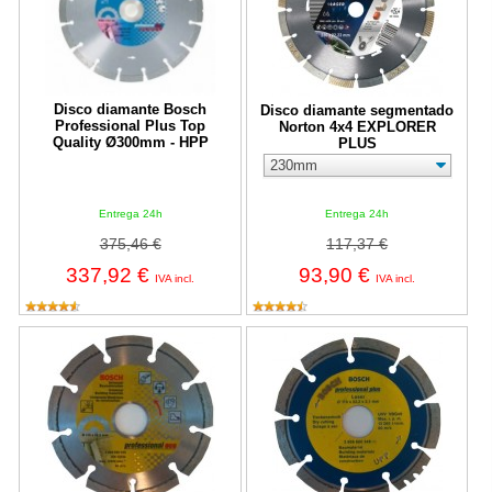
Disco diamante Bosch
Disco diamante segmentado
Professional Plus Top
Norton 4x4 EXPLORER
Quality Ø300mm - HPP
PLUS
Entrega 24h
Entrega 24h
375,46 €
117,37 €
337,92 €
93,90 €
IVA incl.
IVA incl.
Disco diamante Bosch Professional Eco - UPE universal
Disco diamante Bosch Professiona