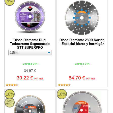
5%
Disco Diamante Rubi
Disco Diamante 230Ø Norton
Todoterreno Segmentado
- Especial hierro y hormigón
STT SUPERPRO
Entrega 24h
Entrega 24h
34,97 €
33,22 €
84,70 €
IVA incl.
IVA incl.
Disco diamante segmentado Norton Pro 4x4 Explorer
Disco diamante segmentado No
10%
10%
ENVIO
GRATIS