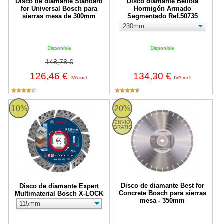
Disco de diamante Standard
Disco diamante Bellota
for Universal Bosch para
Hormigón Armado
sierras mesa de 300mm
Segmentado Ref.50735
Disponible
Disponible
148,78 €
126,46 €
134,30 €
IVA incl.
IVA incl.
Disco de diamante Expert Multimaterial Bosch X-LOCK
Disco de diamante Best for Conc
10%
20%
ENVIO
GRATIS
Disco de diamante Best for
Disco de diamante Expert
Concrete Bosch para sierras
Multimaterial Bosch X-LOCK
mesa - 350mm