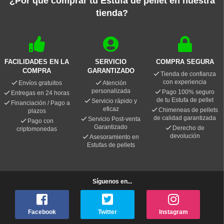
¿Por qué comprar tu Estufa de pellet en nuestra
tienda?
FACILIDADES EN LA
SERVICIO
COMPRA SEGURA
COMPRA
GARANTIZADO
Tienda de confianza
con experiencia
Envíos gratuitos
Atención
personalizada
Pago 100% seguro
Entregas en 24 horas
de tu Estufa de pellet
Servicio rápido y
Financiación / Pago a
eficaz
Chimeneas de pellets
plazos
de calidad garantizada
Servicio Post-venta
Pago con
Garantizado
Derecho de
criptomonedas
devolución
Asesoramiento en
Estufas de pellets
Síguenos en...
Facebook
Twitter
Instagram