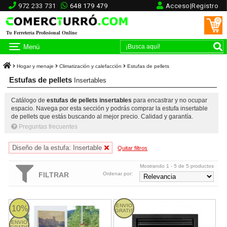
972 233 731
648 179 479
Acceso|Registro
0
Tu Ferretería Profesional Online
Menú
Hogar y menaje
Climatización y calefacción
Estufas de pellets
Estufas de pellets
Insertables
Catálogo de
estufas de pellets insertables
para encastrar y no ocupar
espacio. Navega por esta sección y podrás comprar la estufa insertable
de pellets que estás buscando al mejor precio. Calidad y garantía.
Preguntas frecuentes
Diseño de la estufa: Insertable
Quitar filtros
Mostrando 1 - 5 de 5 productos
FILTRAR
Ordenar por:
Bronpi TAVIRA - Estufa de pellet insertable de 7kW con carga sup
Bronpi ALPES-H - Estufa de pellet
ENVIO
10%
GRATIS
ENVIO