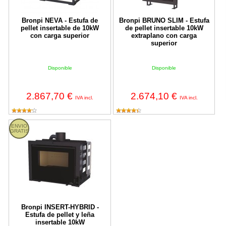
Bronpi NEVA - Estufa de
Bronpi BRUNO SLIM - Estufa
pellet insertable de 10kW
de pellet insertable 10kW
con carga superior
extraplano con carga
superior
Disponible
Disponible
2.867,70 €
2.674,10 €
IVA incl.
IVA incl.
Bronpi INSERT-HYBRID - Estufa de pellet y leña insertable 10kW
ENVIO
GRATIS
Bronpi INSERT-HYBRID -
Estufa de pellet y leña
insertable 10kW