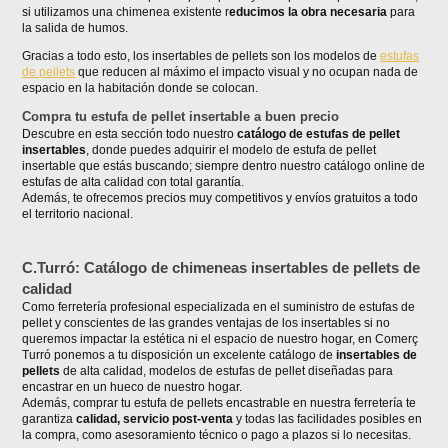
si utilizamos una chimenea existente r
educimos la obra necesaria
para
la salida de humos.
Gracias a todo esto, los insertables de pellets son los modelos de
estufas
de pellets
que reducen al máximo el impacto visual y no ocupan nada de
espacio en la habitación donde se colocan.
Compra tu estufa de pellet insertable a buen precio
Descubre en esta sección todo nuestro
catálogo de estufas de pellet
insertables
, donde puedes adquirir el modelo de estufa de pellet
insertable que estás buscando; siempre dentro nuestro catálogo online de
estufas de alta calidad con total garantía.
Además, te ofrecemos precios muy competitivos y envíos gratuitos a todo
el territorio nacional.
C.Turró: Catálogo de chimeneas insertables de pellets de
calidad
Como ferretería profesional especializada en el suministro de estufas de
pellet y conscientes de las grandes ventajas de los insertables si no
queremos impactar la estética ni el espacio de nuestro hogar, en Comerç
Turró ponemos a tu disposición un excelente catálogo de
insertables de
pellets
de alta calidad, modelos de estufas de pellet diseñadas para
encastrar en un hueco de nuestro hogar.
Además, comprar tu estufa de pellets encastrable en nuestra ferretería te
garantiza
calidad, servicio post-venta
y todas las facilidades posibles en
la compra, como asesoramiento técnico o pago a plazos si lo necesitas.