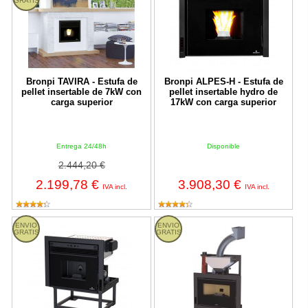
GRATIS
Bronpi TAVIRA - Estufa de
Bronpi ALPES-H - Estufa de
pellet insertable de 7kW con
pellet insertable hydro de
carga superior
17kW con carga superior
Entrega 24/48h
Disponible
2.444,20 €
2.199,78 €
3.908,30 €
IVA incl.
IVA incl.
Bronpi NEVA - Estufa de pellet insertable de 10kW con carga supe
Bronpi BRUNO SLIM - Estufa de pe
ENVIO
ENVIO
GRATIS
GRATIS