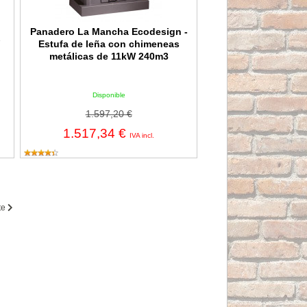
Panadero La Mancha Ecodesign -
Estufa de leña con chimeneas
metálicas de 11kW 240m3
Disponible
1.597,20 €
1.517,34 €
IVA incl.
te