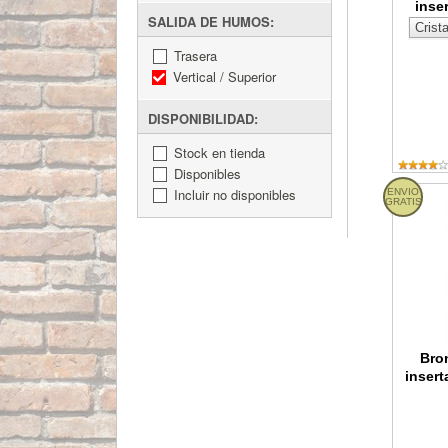
inse
SALIDA DE HUMOS:
Trasera
Vertical / Superior
DISPONIBILIDAD:
Stock en tienda
Disponibles
Incluir no disponibles
ENVIO
Bronpi R
GRATIS
Bron
insert