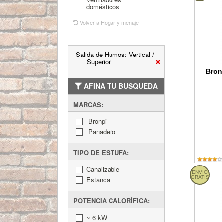
domésticos
Volver a Hogar y menaje
Salida de Humos: Vertical /
Superior
Bron
AFINA TU BUSQUEDA
MARCAS:
Bronpi
Panadero
TIPO DE ESTUFA:
Canalizable
ENVIO
Bronpi 
GRATIS
Estanca
POTENCIA CALORÍFICA:
~ 6 kW