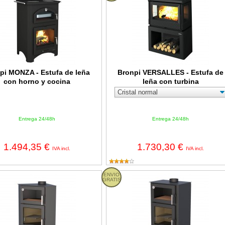
pi MONZA - Estufa de leña
Bronpi VERSALLES - Estufa de
con horno y cocina
leña con turbina
Entrega 24/48h
Entrega 24/48h
1.494,35 €
1.730,30 €
IVA incl.
IVA incl.
LERMA-H - Estufa de leña de rincón con horno
ENVIO
Bronpi GIJÓN-H - Estufa de leña fro
GRATIS