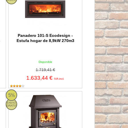
Panadero 101-S Ecodesign -
3
Estufa hogar de 8,9kW 270m3
Disponible
1.719,41 €
1.633,44 €
IVA incl.
fa de leña clásica de 7,1kW 220m3
Panadero La Mancha Ecodesign - Estufa de leña con chimene
5%
ENVIO
GRATIS