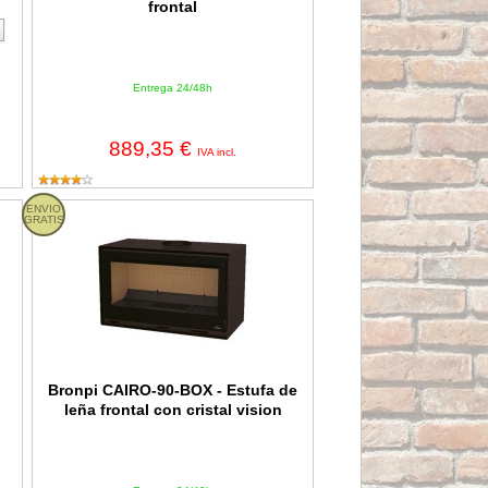
frontal
Entrega 24/48h
889,35 €
IVA incl.
rar
etálica de rincón
ENVIO
Bronpi CAIRO-90-BOX - Estufa de leña frontal con cristal vision
GRATIS
Bronpi CAIRO-90-BOX - Estufa de
leña frontal con cristal vision