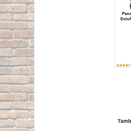
Pana
Estu
Tambi