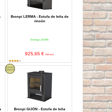
a
Bronpi LERMA - Estufa de leña de
rincón
Entrega 24/48h
925,65 €
IVA incl.
ontal
ENVIO
Bronpi GIJÓN - Estufa de leña frontal
GRATIS
a
Bronpi GIJÓN - Estufa de leña