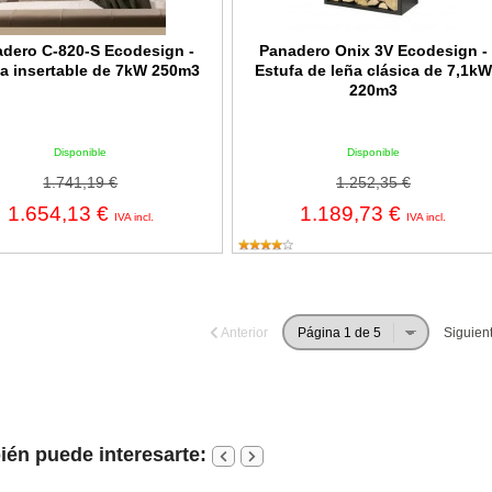
dero C-820-S Ecodesign -
Panadero Onix 3V Ecodesign -
fa insertable de 7kW 250m3
Estufa de leña clásica de 7,1kW
220m3
Disponible
Disponible
1.741,19 €
1.252,35 €
1.654,13 €
1.189,73 €
IVA incl.
IVA incl.
Anterior
Siguien
én puede interesarte: