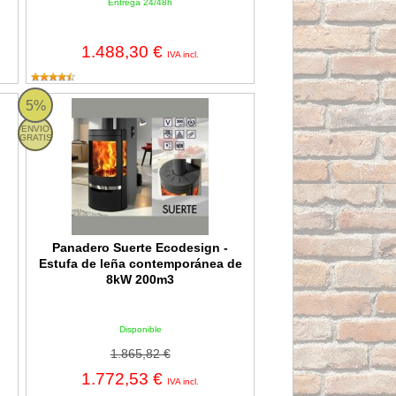
Entrega 24/48h
1.488,30 €
IVA incl.
0m3
ufa de leña con horno de 7,1kW 220m3
Panadero Suerte Ecodesign - Estufa de leña contemporánea 
5%
ENVIO
GRATIS
Panadero Suerte Ecodesign -
Estufa de leña contemporánea de
8kW 200m3
Disponible
1.865,82 €
1.772,53 €
IVA incl.