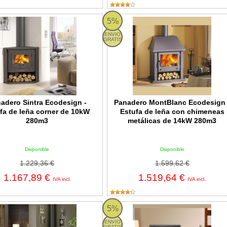
o Sintra Ecodesign - Estufa de leña corner de 10kW 280m3
Panadero MontBlanc Ecodesign - E
5%
ENVIO
GRATIS
adero Sintra Ecodesign -
Panadero MontBlanc Ecodesign 
fa de leña corner de 10kW
Estufa de leña con chimeneas
280m3
metálicas de 14kW 280m3
Disponible
Disponible
1.229,36 €
1.599,62 €
1.167,89 €
1.519,64 €
IVA incl.
IVA incl.
o Coimbra Ecodesign - Estufa de leña corner de 7kW 210m3
Panadero C-720-S Ecodesign - Estu
5%
ENVIO
GRATIS