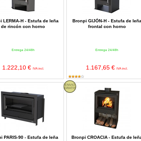
i LERMA-H - Estufa de leña
Bronpi GIJÓN-H - Estufa de leñ
de rincón con horno
frontal con horno
Entrega 24/48h
Entrega 24/48h
1.222,10 €
1.167,65 €
IVA incl.
IVA incl.
ARIS-90 - Estufa de leña insertable de 15kW con turbina
ENVIO
Bronpi CROACIA - Estufa de leña fr
GRATIS
i PARIS-90 - Estufa de leña
Bronpi CROACIA - Estufa de leñ