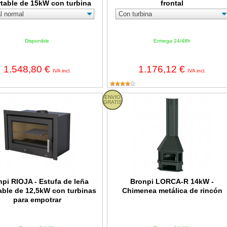
rtable de 15kW con turbina
frontal
Disponible
Entrega 24/48h
1.548,80 €
1.176,12 €
IVA incl.
IVA incl.
IOJA - Estufa de leña insertable de 12,5kW con turbinas para empot
ENVIO
Bronpi LORCA-R 14kW - Chimenea m
GRATIS
pi RIOJA - Estufa de leña
Bronpi LORCA-R 14kW -
able de 12,5kW con turbinas
Chimenea metálica de rincón
para empotrar