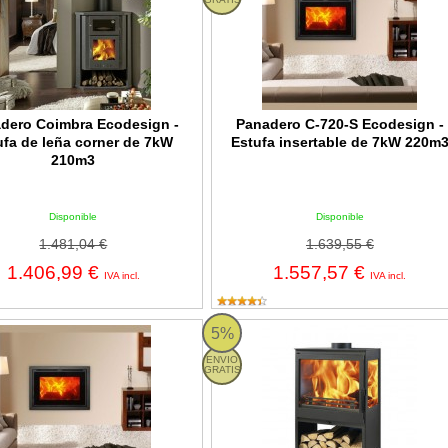
dero Coimbra Ecodesign -
Panadero C-720-S Ecodesign -
ufa de leña corner de 7kW
Estufa insertable de 7kW 220m
210m3
Disponible
Disponible
1.481,04 €
1.639,55 €
1.406,99 €
1.557,57 €
IVA incl.
IVA incl.
o C-820-S Ecodesign - Estufa insertable de 7kW 250m3
Panadero Onix 3V Ecodesign - Estu
5%
ENVIO
GRATIS