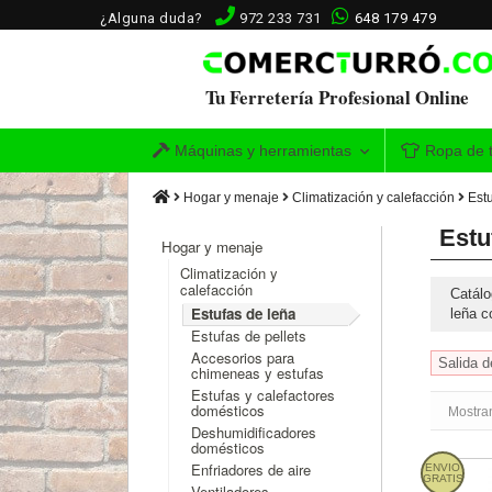
¿Alguna duda?
972 233 731
648 179 479
Tu Ferretería Profesional Online
Máquinas y herramientas
Ropa de t
Hogar y menaje
Climatización y calefacción
Est
Estu
Hogar y menaje
Climatización y
calefacción
Catálo
Estufas de leña
leña c
Estufas de pellets
Accesorios para
Salida d
chimeneas y estufas
Estufas y calefactores
domésticos
Mostra
Deshumidificadores
domésticos
Enfriadores de aire
ENVIO
Bronpi 
GRATIS
Ventiladores