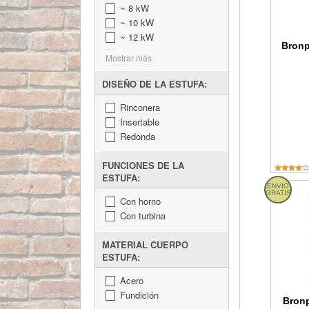
~ 8 kW
~ 10 kW
~ 12 kW
Bronp
Mostrar más
DISEÑO DE LA ESTUFA:
Rinconera
Insertable
Redonda
FUNCIONES DE LA
ESTUFA:
ENVIO
Bronpi P
GRATIS
Con horno
Con turbina
MATERIAL CUERPO
ESTUFA:
Acero
Fundición
Bronp