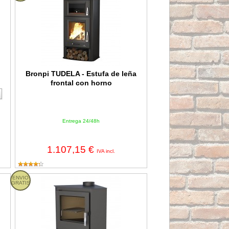
Bronpi TUDELA - Estufa de leña
frontal con horno
Entrega 24/48h
1.107,15 €
IVA incl.
ntal con horno
ENVIO
Bronpi LERMA - Estufa de leña de rincón
GRATIS