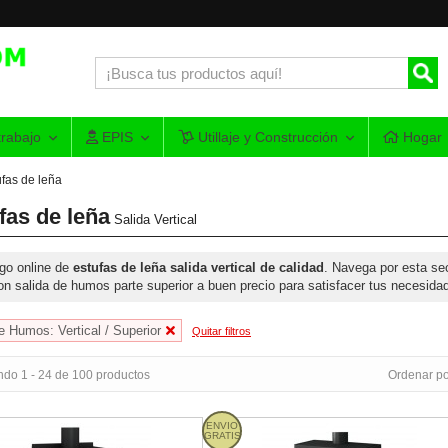
rabajo
EPIS
Utillaje y Construcción
Hogar
ufas de leña
fas de leña
Salida Vertical
go online de
estufas de leña salida vertical de calidad
. Navega por esta se
on salida de humos parte superior a buen precio para satisfacer tus necesida
e Humos: Vertical / Superior
Quitar filtros
ndo 1 - 24 de 100 productos
Ordenar po
MONZA - Estufa de leña con horno y cocina
ENVIO
Bronpi VERSALLES - Estufa de leña
GRATIS