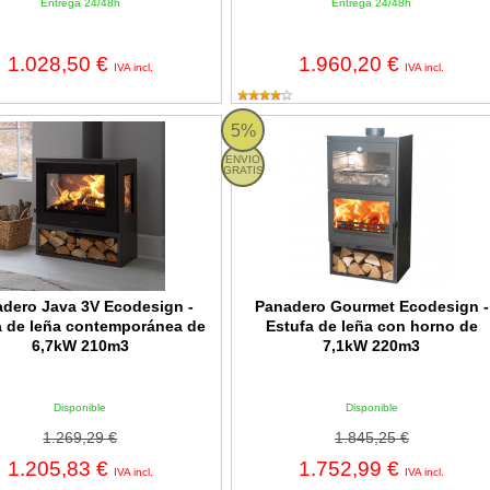
Entrega 24/48h
Entrega 24/48h
1.028,50 €
1.960,20 €
IVA incl.
IVA incl.
o Java 3V Ecodesign - Estufa de leña contemporánea de 6,7kW 21
Panadero Gourmet Ecodesign - Est
5%
ENVIO
GRATIS
dero Java 3V Ecodesign -
Panadero Gourmet Ecodesign -
a de leña contemporánea de
Estufa de leña con horno de
6,7kW 210m3
7,1kW 220m3
Disponible
Disponible
1.269,29 €
1.845,25 €
1.205,83 €
1.752,99 €
IVA incl.
IVA incl.