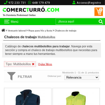
972 233 731
648 179 479
Acceso|Registro
0
Tu Ferretería Profesional Online
Menú
Vestuario laboral
Ropa para frío y lluvia
Chalecos de trabajo
Chalecos de trabajo
Multibolsillos
Catálogo de c
halecos multibolsillos para trabajar
. Navega por esta
sección y compra el chaleco de trabajo multibolsillos que necesitas para
tener siempre a mano tus herramientas.
Tipo: Multibolsillos
Quitar filtros
Mostrando 1 - 11 de 11 productos
FILTRAR
Ordenar por:
Chaleco multibolsillos 288-VM*
Chaleco multibolsillos alta visibi