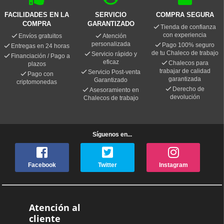
FACILIDADES EN LA
SERVICIO
COMPRA SEGURA
COMPRA
GARANTIZADO
Tienda de confianza
con experiencia
Envíos gratuitos
Atención
personalizada
Pago 100% seguro
Entregas en 24 horas
de tu Chaleco de trabajo
Servicio rápido y
Financiación / Pago a
eficaz
Chalecos para
plazos
trabajar de calidad
Servicio Post-venta
Pago con
garantizada
Garantizado
criptomonedas
Derecho de
Asesoramiento en
devolución
Chalecos de trabajo
Síguenos en...
Facebook
Twitter
Instagram
Atención al
cliente