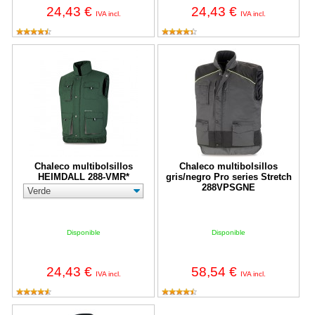
24,43 €
24,43 €
IVA incl.
IVA incl.
Chaleco multibolsillos HEIMDALL 288-VMR*
Chaleco multibolsillos gris/negr
Chaleco multibolsillos
Chaleco multibolsillos
HEIMDALL 288-VMR*
gris/negro Pro series Stretch
288VPSGNE
Disponible
Disponible
24,43 €
58,54 €
IVA incl.
IVA incl.
Chaleco Softshell doble lámina Negro 288VS3RNE