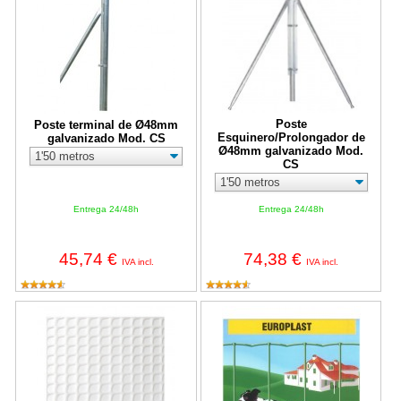
Poste
Poste terminal de Ø48mm
Esquinero/Prolongador de
galvanizado Mod. CS
Ø48mm galvanizado Mod.
CS
Entrega 24/48h
Entrega 24/48h
45,74 €
74,38 €
IVA incl.
IVA incl.
Malla blanca para balcón y jardín de 4,5x4,5mm (Rollo de 1x25 m
Malla electrosoldada plastificad