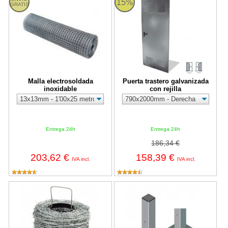
15%
GRATIS
Malla electrosoldada
Puerta trastero galvanizada
inoxidable
con rejilla
Entrega 24h
Entrega 24h
186,34 €
203,62 €
158,39 €
IVA incl.
IVA incl.
Alambre de espino galvanizado D.F.15/4
Poste cuadrado galvanizado de 