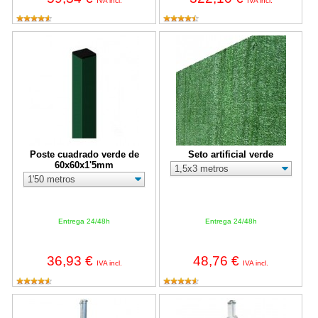
IVA incl.
IVA incl.
Poste cuadrado verde de 60x60x1'5mm
Seto artificial verde
Poste cuadrado verde de
Seto artificial verde
60x60x1'5mm
Entrega 24/48h
Entrega 24/48h
36,93 €
48,76 €
IVA incl.
IVA incl.
Poste terminal de Ø48mm galvanizado Mod. CS
Poste Esquinero/Prolongador de