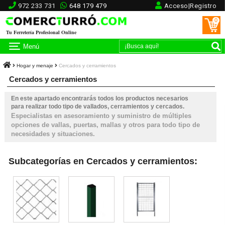
972 233 731
648 179 479
Acceso|Registro
0
Tu Ferretería Profesional Online
Menú
Hogar y menaje
Cercados y cerramientos
Cercados y cerramientos
En este apartado encontrarás todos los productos necesarios
para realizar todo tipo de vallados, cerramientos y cercados.
Especialistas en asesoramiento y suministro de múltiples
opciones de vallas, puertas, mallas y otros para todo tipo de
necesidades y situaciones.
Subcategorías en Cercados y cerramientos: