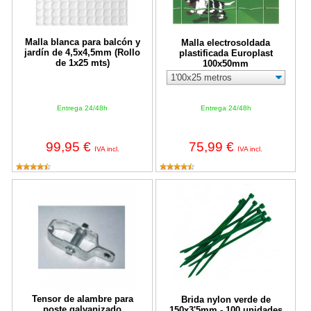
Malla blanca para balcón y
Malla electrosoldada
jardín de 4,5x4,5mm (Rollo
plastificada Europlast
de 1x25 mts)
100x50mm
Entrega 24/48h
Entrega 24/48h
99,95 €
75,99 €
IVA incl.
IVA incl.
Tensor de alambre para poste galvanizado
Brida nylon verde de 150x3'5mm 
Tensor de alambre para
Brida nylon verde de
poste galvanizado
150x3'5mm - 100 unidades