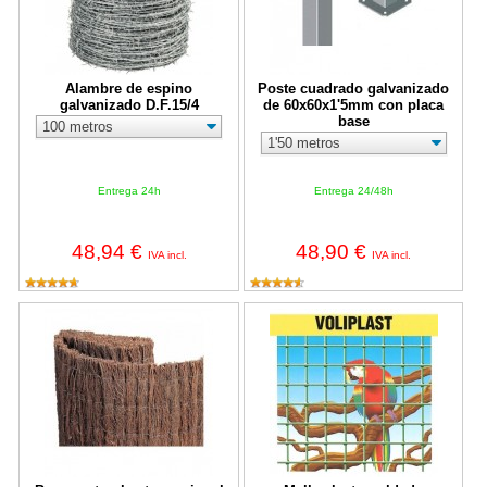
Alambre de espino
Poste cuadrado galvanizado
galvanizado D.F.15/4
de 60x60x1'5mm con placa
base
Entrega 24h
Entrega 24/48h
48,94 €
48,90 €
IVA incl.
IVA incl.
Brezo natural extra nacional de gran grosor
Malla electrosoldada plastificada V