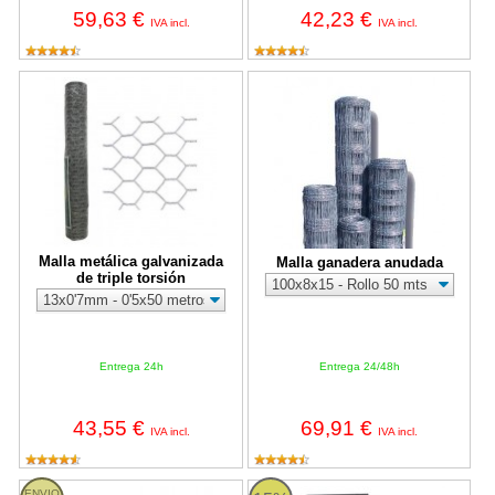
59,63 €
42,23 €
IVA incl.
IVA incl.
Malla metálica galvanizada de triple torsión
Malla ganadera anudada
Malla metálica galvanizada
Malla ganadera anudada
de triple torsión
Entrega 24h
Entrega 24/48h
43,55 €
69,91 €
IVA incl.
IVA incl.
Malla electrosoldada inoxidable
Puerta trastero galvanizada con rej
ENVIO