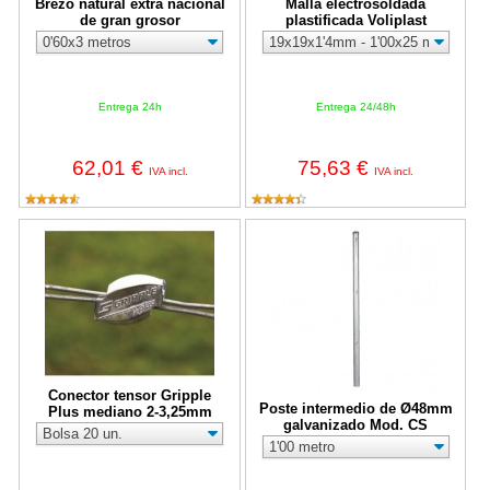
Brezo natural extra nacional
Malla electrosoldada
de gran grosor
plastificada Voliplast
Entrega 24h
Entrega 24/48h
62,01 €
75,63 €
IVA incl.
IVA incl.
Conector tensor Gripple Plus mediano 2-3,25mm
Poste intermedio de Ø48mm galv
Conector tensor Gripple
Poste intermedio de Ø48mm
Plus mediano 2-3,25mm
galvanizado Mod. CS