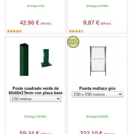
Entrega 24h
Entrega 24/48h
42,96 €
9,87 €
IVA incl.
IVA incl.
Poste cuadrado verde de 60x60x1'5mm con placa base
Puerta mallazo gris
ENVIO
GRATIS
Poste cuadrado verde de
Puerta mallazo gris
60x60x1'5mm con placa base
Entrega 24/48h
Entrega 24/48h
59,34 €
322,10 €