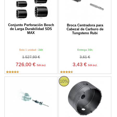
Conjunto Perforación Bosch
Broca Centradora para
de Larga Durabilidad SDS
Cabezal de Carburo de
MAX
Tungsteno Rubi
Solo 1 unidad
- 24h
Entrega 24h
1.527,93 €
3,61 €
726,00 €
3,43 €
IVA incl.
IVA incl.
Cabezal con Broca de Carburo de Tungsteno Rubi - Ø35 mm.
Corona dentada conexión roscad
10%