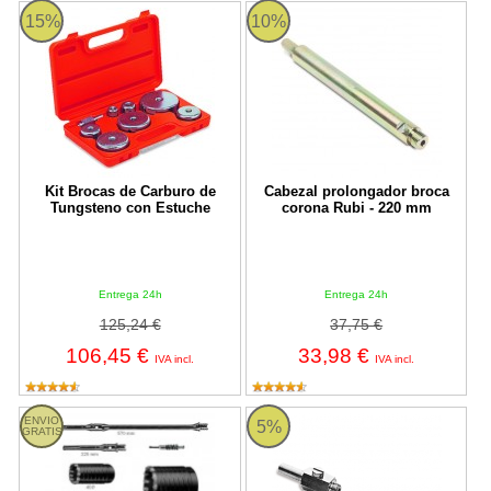
Kit Brocas de Carburo de Tungsteno con Estuche
Cabezal prolongador broca coron
15%
10%
Kit Brocas de Carburo de
Cabezal prolongador broca
Tungsteno con Estuche
corona Rubi - 220 mm
Entrega 24h
Entrega 24h
125,24 €
37,75 €
106,45 €
33,98 €
IVA incl.
IVA incl.
Conjunto Perforación Bosch de Larga Durabilidad SDS MAX
Broca Centradora para Cabezal d
ENVIO
5%
GRATIS