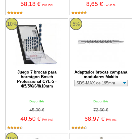
58,18 €
8,65 €
IVA incl.
IVA incl.
Juego 7 brocas para hormigón Bosch Professional CYL-5 - 4/5/5
Adaptador brocas campana modul
10%
5%
Juego 7 brocas para
Adaptador brocas campana
hormigón Bosch
modulares Makita
Professional CYL-5 -
4/5/5/6/6/8/10mm
Disponible
Disponible
45,00 €
72,60 €
40,50 €
68,97 €
IVA incl.
IVA incl.
Cabeza de broca de campana modular Makita
Broca SDS-PLUS Makita Nemesi
10%