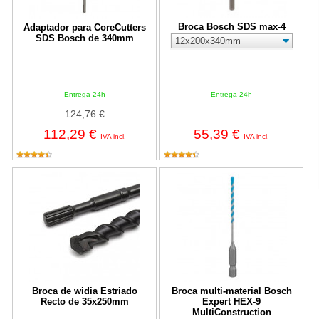
Broca Bosch SDS max-4
Adaptador para CoreCutters
SDS Bosch de 340mm
Entrega 24h
Entrega 24h
124,76 €
112,29 €
55,39 €
IVA incl.
IVA incl.
Broca de widia Estriado Recto de 35x250mm
Broca multi-material Bosch Exper
Broca de widia Estriado
Broca multi-material Bosch
Recto de 35x250mm
Expert HEX-9
MultiConstruction