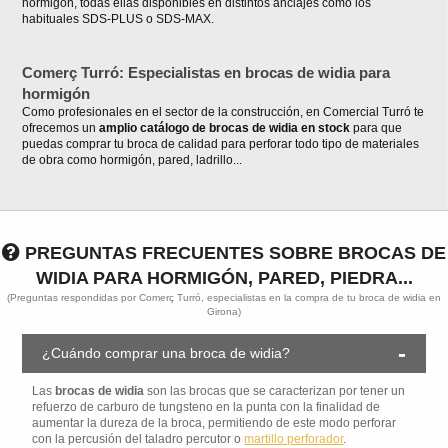
hormigón, todas ellas disponibles en distintos anclajes como los
habituales SDS-PLUS o SDS-MAX.
Comerç Turró: Especialistas en brocas de widia para
hormigón
Como profesionales en el sector de la construcción, en Comercial Turró te
ofrecemos un
amplio catálogo de brocas de widia en stock
para que
puedas comprar tu broca de calidad para perforar todo tipo de materiales
de obra como hormigón, pared, ladrillo...
PREGUNTAS FRECUENTES SOBRE BROCAS DE
WIDIA PARA HORMIGÓN, PARED, PIEDRA...
(Preguntas respondidas por Comerç Turró, especialistas en la compra de tu broca de widia en
Girona)
¿Cuándo comprar una broca de widia?
Las
brocas de widia
son las brocas que se caracterizan por tener un
refuerzo de carburo de tungsteno en la punta con la finalidad de
aumentar la dureza de la broca, permitiendo de este modo perforar
con la percusión del taladro percutor o
martillo perforador
.