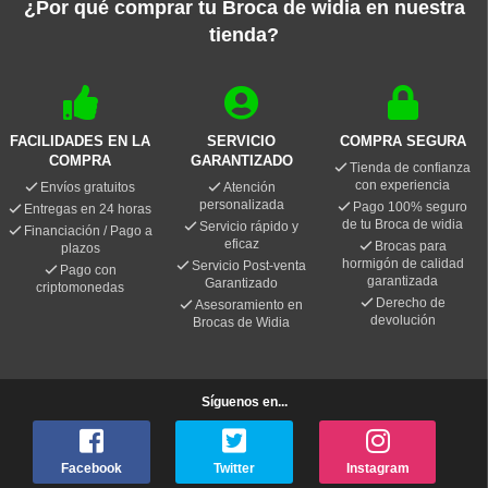
¿Por qué comprar tu Broca de widia en nuestra
tienda?
FACILIDADES EN LA
SERVICIO
COMPRA SEGURA
COMPRA
GARANTIZADO
Tienda de confianza
con experiencia
Envíos gratuitos
Atención
personalizada
Pago 100% seguro
Entregas en 24 horas
de tu Broca de widia
Servicio rápido y
Financiación / Pago a
eficaz
Brocas para
plazos
hormigón de calidad
Servicio Post-venta
Pago con
garantizada
Garantizado
criptomonedas
Derecho de
Asesoramiento en
devolución
Brocas de Widia
Síguenos en...
Facebook
Twitter
Instagram