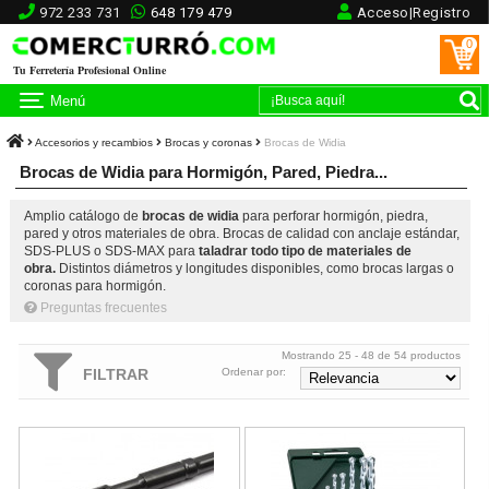
972 233 731
648 179 479
Acceso|Registro
0
Tu Ferretería Profesional Online
Menú
Accesorios y recambios
Brocas y coronas
Brocas de Widia
Brocas de Widia para Hormigón, Pared, Piedra...
Amplio catálogo de
brocas de widia
para perforar hormigón, piedra,
pared y otros materiales de obra. Brocas de calidad con anclaje estándar,
SDS-PLUS o SDS-MAX para
taladrar todo tipo de materiales de
obra.
Distintos diámetros y longitudes disponibles, como brocas largas o
coronas para hormigón.
Preguntas frecuentes
Mostrando 25 - 48 de 54 productos
FILTRAR
Ordenar por:
Broca de widia Estriado Recto de 38x300mm
Juego 8 brocas para piedra Bosch