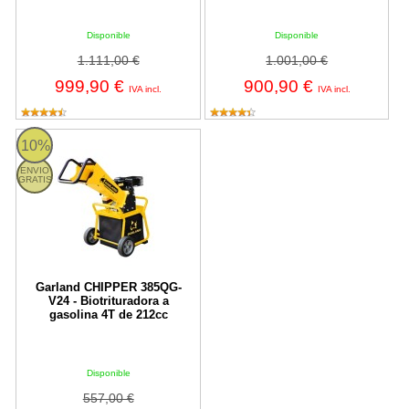
Disponible
Disponible
1.111,00 €
1.001,00 €
999,90 €
900,90 €
IVA incl.
IVA incl.
CHIPPER 385QG-V24 Garland
10%
ENVIO
GRATIS
Garland CHIPPER 385QG-
V24 - Biotrituradora a
gasolina 4T de 212cc
Disponible
557,00 €