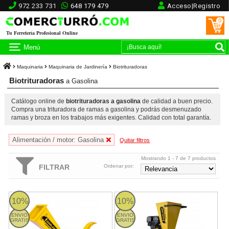
972 233 731
648 179 479
Acceso|Registro
0
Tu Ferretería Profesional Online
Menú
Maquinaria
Maquinaria de Jardinería
Biotrituradoras
Biotrituradoras
a Gasolina
Catálogo online de
biotrituradoras a gasolina
de calidad a buen precio.
Compra una trituradora de ramas a gasolina y podrás desmenuzado
ramas y broza en los trabajos más exigentes. Calidad con total garantía.
Alimentación / motor: Gasolina
Quitar filtros
Mostrando 1 - 7 de 7 productos
FILTRAR
Ordenar por:
CHIPPER 780QG Garland
CHIPPER 790QG Garland
10%
10%
ENVIO
ENVIO
GRATIS
GRATIS