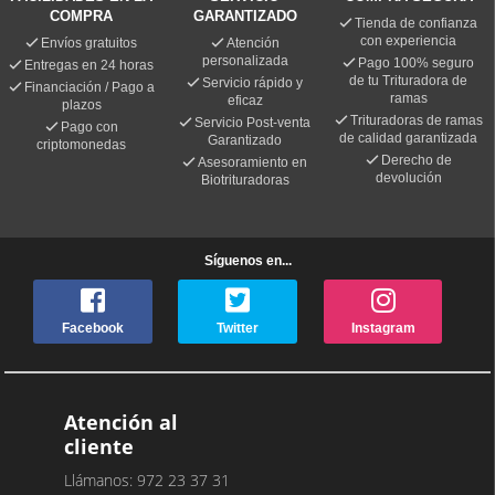
COMPRA
GARANTIZADO
Tienda de confianza
con experiencia
Envíos gratuitos
Atención
personalizada
Pago 100% seguro
Entregas en 24 horas
de tu Trituradora de
Servicio rápido y
Financiación / Pago a
ramas
eficaz
plazos
Trituradoras de ramas
Servicio Post-venta
Pago con
de calidad garantizada
Garantizado
criptomonedas
Derecho de
Asesoramiento en
devolución
Biotrituradoras
Síguenos en...
Facebook
Twitter
Instagram
Atención al
cliente
Llámanos: 972 23 37 31