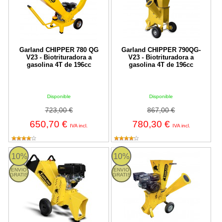
Garland CHIPPER 780 QG
Garland CHIPPER 790QG-
V23 - Biotrituradora a
V23 - Biotrituradora a
gasolina 4T de 196cc
gasolina 4T de 196cc
Disponible
Disponible
723,00 €
867,00 €
650,70 €
780,30 €
IVA incl.
IVA incl.
CHIPPER 1480QGW-V23 Garland
CHIPPER 1190TQG Garland
10%
10%
ENVIO
ENVIO
GRATIS
GRATIS