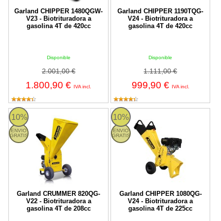
Garland CHIPPER 1480QGW-
Garland CHIPPER 1190TQG-
V23 - Biotrituradora a
V24 - Biotrituradora a
gasolina 4T de 420cc
gasolina 4T de 420cc
Disponible
Disponible
2.001,00 €
1.111,00 €
1.800,90 €
999,90 €
IVA incl.
IVA incl.
CRUMMER 820QG-V22 Garland
CHIPPER 1080QG-V24 Garland
10%
10%
ENVIO
ENVIO
GRATIS
GRATIS
Garland CRUMMER 820QG-
Garland CHIPPER 1080QG-
V22 - Biotrituradora a
V24 - Biotrituradora a
gasolina 4T de 208cc
gasolina 4T de 225cc