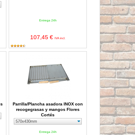
Entrega 24h
107,45 €
IVA incl.
lores Cortés
Parrilla/Plancha asadora INOX con recogegrasas y mangos Flo
es
Parrilla/Plancha asadora INOX con
recogegrasas y mangos Flores
Cortés
Entrega 24h