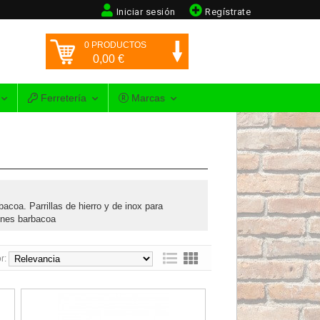
Iniciar sesión
Regístrate
0
PRODUCTOS
0,00
€
Ferretería
Marcas
coa. Parrillas de hierro y de inox para
ones barbacoa
r:
tés
ables y recogegrasas Flores Cortés
Cajón metálico para barbacoa Flores Cortés