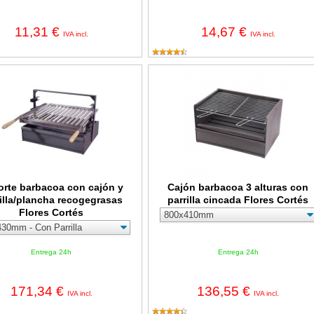
11,31 €
14,67 €
IVA incl.
IVA incl.
barbacoa con cajón y parrilla/plancha recogegrasas Flores Cortés
Cajón barbacoa 3 alturas con parrill
rte barbacoa con cajón y
Cajón barbacoa 3 alturas con
illa/plancha recogegrasas
parrilla cincada Flores Cortés
Flores Cortés
Entrega 24h
Entrega 24h
171,34 €
136,55 €
IVA incl.
IVA incl.