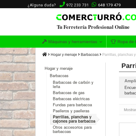
¿Alguna duda?
972 233 731
648 179 479
Tu Ferretería Profesional Online
Máquinas y herramientas
Ropa de t
Hogar y menaje
Barbacoas
Parrillas, planchas
Parr
Hogar y menaje
Barbacoas
Ampli
Barbacoas de carbón y
leña
Encuen
Barbacoas de gas
barbac
Barbacoas eléctricas
Fundas para barbacoa
Mostra
Paelleros y paelleras
Parrillas, planchas y
cajones para barbacoa
Soporte 
Otros accesorios para
barbacoas