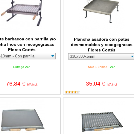
te barbacoa con parrilla y/o
Plancha asadora con patas
cha Inox con recogegrasas
desmontables y recogegrasas
Flores Cortés
Flores Cortés
Entrega 24h
Solo 1 unidad
- 24h
76,84 €
35,04 €
IVA incl.
IVA incl.
 asadora INOX con recogegrasas y mangos Flores Cortés
Parrilla asadora INOX con recogeg