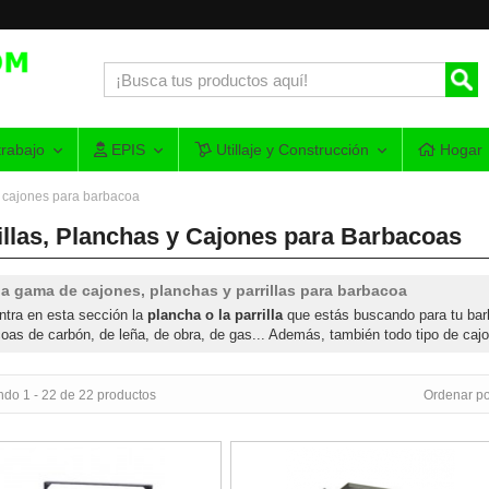
rabajo
EPIS
Utillaje y Construcción
Hogar
 y cajones para barbacoa
illas, Planchas y Cajones para Barbacoas
a gama de cajones, planchas y parrillas para barbacoa
tra en esta sección la
plancha o la parrilla
que estás buscando para tu barba
oas de carbón, de leña, de obra, de gas... Además, también todo tipo de caj
ndo 1 - 22 de 22 productos
Ordenar po
barbacoa con parrilla y/o plancha Inox con recogegrasas Flores Cor
Plancha asadora con patas desmont