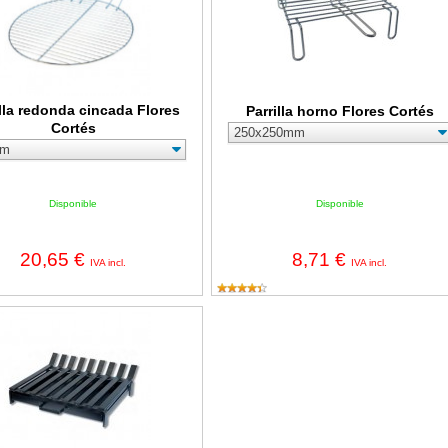
illa redonda cincada Flores
Parrilla horno Flores Cortés
Cortés
Disponible
Disponible
20,65 €
8,71 €
IVA incl.
IVA incl.
 modelo D con cajón Flores Cortés