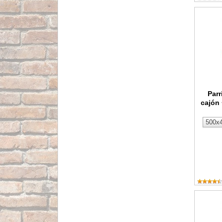
Parrilla
Parr
cajón 
Parrilla