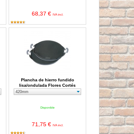
68,37 €
IVA incl.
a cincada Flores Cortés
Plancha de hierro fundido lisa/ondulada Flores Cortés
Plancha de hierro fundido
lisa/ondulada Flores Cortés
Disponible
71,75 €
IVA incl.