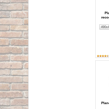
Pl
reco
Plancha
Plan