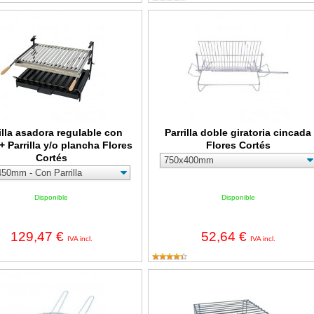
 asadora regulable con cajón + Parrilla y/o plancha Flores Cortés
Parrilla doble giratoria cincada Flor
illa asadora regulable con
Parrilla doble giratoria cincada
+ Parrilla y/o plancha Flores
Flores Cortés
Cortés
Disponible
Disponible
129,47 €
52,64 €
IVA incl.
IVA incl.
 redonda cincada Flores Cortés
Parrilla horno Flores Cortés