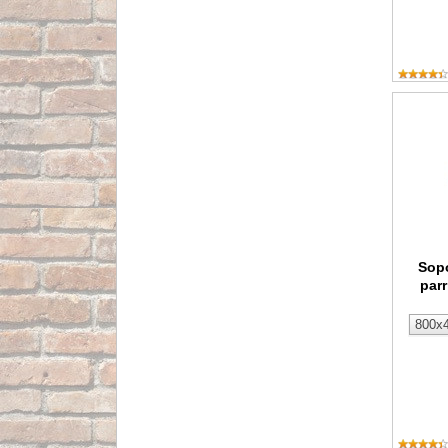
Soporte 
Sopo
parr