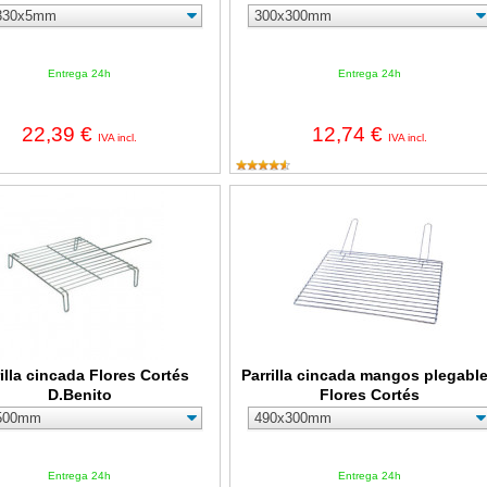
Entrega 24h
Entrega 24h
22,39 €
12,74 €
IVA incl.
IVA incl.
 cincada Flores Cortés D.Benito
Parrilla cincada mangos plegables F
illa cincada Flores Cortés
Parrilla cincada mangos plegabl
D.Benito
Flores Cortés
Entrega 24h
Entrega 24h