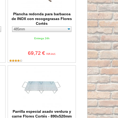
Plancha redonda para barbacoa
de INOX con recogegrasas Flores
Cortés
Entrega 24h
69,72 €
IVA incl.
 D.Benito
Parrilla especial asado verdura y carne Flores Cortés - 890x5
Parrilla especial asado verdura y
carne Flores Cortés - 890x520mm