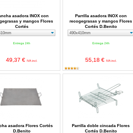
ancha asadora INOX con
Parrilla asadora INOX con
gegrasas y mangos Flores
recogegrasas y mangos Flores
Cortés
Cortés D.Benito
Entrega 24h
Entrega 24h
49,37 €
55,18 €
IVA incl.
IVA incl.
 asadora Flores Cortés D.Benito
Parrilla doble cincada Flores Cortés
cha asadora Flores Cortés
Parrilla doble cincada Flores
D.Benito
Cortés D.Benito