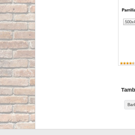
Parril
Tambi
Bar