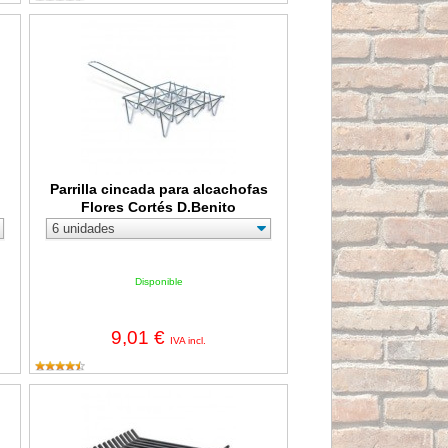
es Cortés
Parrilla cincada para alcachofas Flores Cortés D.Benito
Parrilla cincada para alcachofas
Flores Cortés D.Benito
Disponible
9,01 €
IVA incl.
Parrilla modelo A con cajón Flores Cortés - 500x400mm