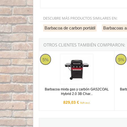
DESCUBRE MÁS PRODUCTOS SIMILARES EN:
Barbacoa de carbon portátil
Barbacoas a
OTROS CLIENTES TAMBIÉN COMPRARON:
Barbacoa mixta gas y carbón GAS2COAL Hybrid
Barbac
5%
5%
Barbacoa mixta gas y carbón GAS2COAL
Barb
Hybrid 2.0 3B Char...
829,03 €
IVA incl.