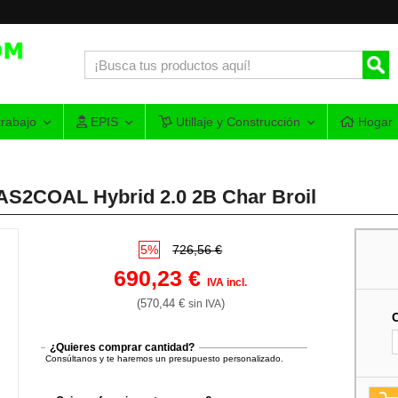
rabajo
EPIS
Utillaje y Construcción
Hogar
AS2COAL Hybrid 2.0 2B Char Broil
5%
726,56 €
690,23 €
IVA incl.
(570,44 €
)
sin IVA
¿Quieres comprar cantidad?
Consúltanos y te haremos un presupuesto personalizado.