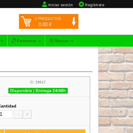
Iniciar sesión
Regístrate
0
PRODUCTOS
0,00
€
Ferretería
Marcas
ID:
19617
Disponible | Entrega 24/48h
Cantidad
-
+