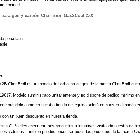
ara cocinar!
a para gas y carbón Char-Broil Gas2Coal 2.0:
o de porcelana
able
o?
B Char Broil es un modelo de barbacoa de gas de la marca Char-Broil que d
19617. Modelo suministrado unitariamente y no dispone de pedido mínimo en n
 comprándolo ahora en nuestra tienda enseguida saldrá de nuestro almacén 
o con un buen descuento en nuestra tienda.
sitas? Puedes encontrar más productos alternativos visitando nuestro catál
cemos. Además, también puedes encontrar todos los productos de la marca Cha