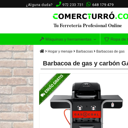
¿Alguna duda?
972 233 731
648 179 479
Tu Ferretería Profesional Online
Máquinas y herramientas
Ropa de t
Hogar y menaje
Barbacoas
Barbacoas de gas
Barbacoa de gas y carbón G