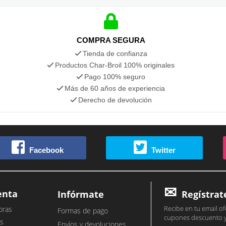
COMPRA SEGURA
Tienda de confianza
Productos Char-Broil 100% originales
Pago 100% seguro
Más de 60 años de experiencia
Derecho de devolución
Facebook
Twitter
enta
Infórmate
Regístrat
Recibe en tu email of
pras
Formas de pago
cupones descuento 
s
Envíos y devoluciones