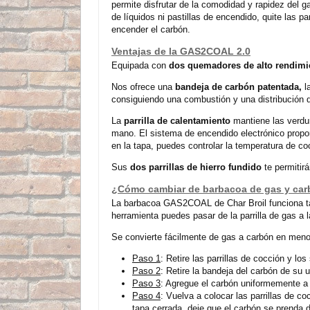
permite disfrutar de la comodidad y rapidez del 
de líquidos ni pastillas de encendido, quite las p
encender el carbón.
Ventajas de la GAS2COAL 2.0
Equipada con
dos
quemadores de alto rendimi
Nos ofrece una
bandeja de carbón patentada,
l
consiguiendo una combustión y una distribución 
La
parrilla de calentamiento
mantiene las verdur
mano. El sistema de encendido electrónico propor
en la tapa, puedes controlar la temperatura de co
Sus
dos
parrillas de hierro fundido
te permitir
¿Cómo cambiar de barbacoa de gas y ca
La barbacoa GAS2COAL de Char Broil funciona tan
herramienta puedes pasar de la parrilla de gas a la
Se convierte fácilmente de gas a carbón en meno
Paso 1
: Retire las parrillas de cocción y lo
Paso 2
: Retire la bandeja del carbón de su
Paso 3
: Agregue el carbón uniformemente a l
Paso 4
: Vuelva a colocar las parrillas de 
tapa cerrada, deje que el carbón se prenda 