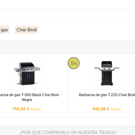
 gas
Char-Broil
 2.0 3B Char Broil
oa de gas T-36G Black Char Broil - Negra
Barbacoa de gas T-22G Char Broil
5%
acoa de gas T-36G Black Char Broil -
Barbacoa de gas T-22G Char Broi
Negra
752,92 €
442,56 €
IVA incl.
IVA incl.
¿POR QUÉ COMPRARLO EN NUESTRA TIENDA?