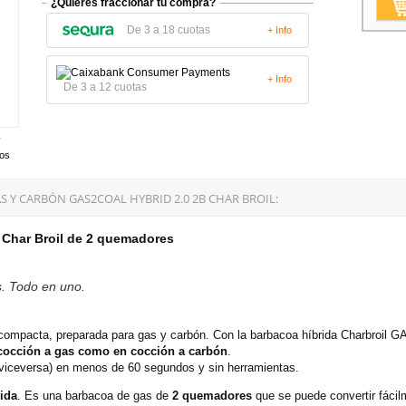
¿Quieres fraccionar tu compra?
De 3 a 18 cuotas
+ Info
+ Info
De 3 a 12 cuotas
tos
 Y CARBÓN GAS2COAL HYBRID 2.0 2B CHAR BROIL:
Char Broil de 2 quemadores
s. Todo en uno.
compacta, preparada para gas y carbón. Con la barbacoa híbrida Charbroil GA
cocción a gas como en cocción a carbón
.
 viceversa) en menos de 60 segundos y sin herramientas.
rida
. Es una barbacoa de gas de
2 quemadores
que se puede convertir fáci