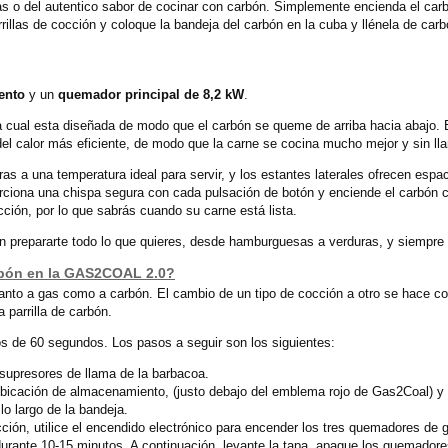
gas o del autentico sabor de cocinar con carbón. Simplemente encienda el ca
arrillas de cocción y coloque la bandeja del carbón en la cuba y llénela de ca
ento
y un
quemador principal de 8,2 kW
.
a cual esta diseñada de modo que el carbón se queme de arriba hacia abajo. El
del calor más eficiente, de modo que la carne se cocina mucho mejor y sin l
as a una temperatura ideal para servir, y los estantes laterales ofrecen espa
ciona una chispa segura con cada pulsación de botón y enciende el carbón co
cción, por lo que sabrás cuando su carne está lista.
án prepararte todo lo que quieres, desde hamburguesas a verduras, y siempre
rbón en la GAS2COAL 2.0?
to a gas como a carbón. El cambio de un tipo de cocción a otro se hace con
 parrilla de carbón.
s de 60 segundos. Los pasos a seguir son los siguientes:
s supresores de llama de la barbacoa.
 ubicación de almacenamiento, (justo debajo del emblema rojo de Gas2Coal) y 
o largo de la bandeja.
cocción, utilice el encendido electrónico para encender los tres quemadores d
durante 10-15 minutos. A continuación, levante la tapa, apague los quemador