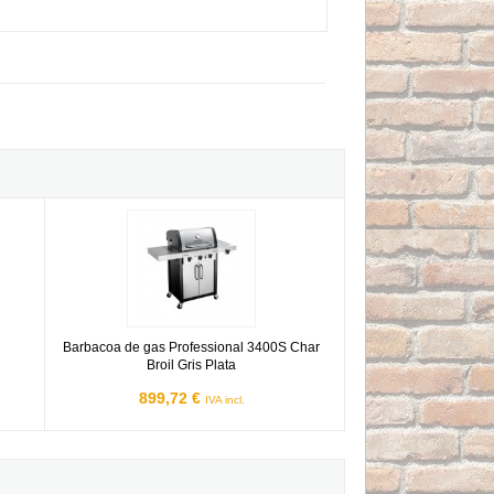
Barbacoa de gas Professional 3400S Char Broil Gris Plata
l
Barbacoa de gas Professional 3400S Char
Broil Gris Plata
899,72 €
IVA incl.