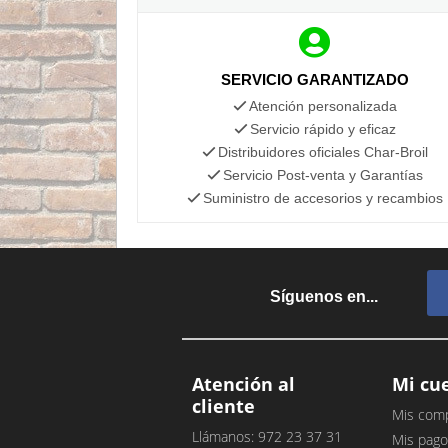
SERVICIO GARANTIZADO
Atención personalizada
Servicio rápido y eficaz
Distribuidores oficiales Char-Broil
Servicio Post-venta y Garantías
Suministro de accesorios y recambios
Síguenos en...
Atención al
Mi cu
cliente
Mis com
Llámanos: 972 23 37 31
Mis pago