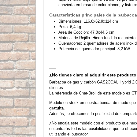
convierta en brasa de color blanco, y listo p
Características principales de la barbaco
Dimensiones: 116,8x62,9x114 cm
Peso: 6,4 kg
Área de Cocción: 47,8x44,5 cm
Material de Rejilla: Hierro fundido recubiert
Quemadores: 2 quemadores de acero inoxid
Potencia del quemador principal: 8,2 kW
¿No tienes claro si adquirir este product
Barbacoa de gas y carbón GAS2COAL Hybrid 2.0 2
clientes.
La referencia de Char-Broil de este modelo es CT
Modelo en stock en nuestra tienda, de modo que
gratuita
.
Además, te ofrecemos la posibilidad de comprarl
¿No encaja este modelo con el producto que nece
encontrarás todas las posibilidades que te ofre
utilizando el buscador.