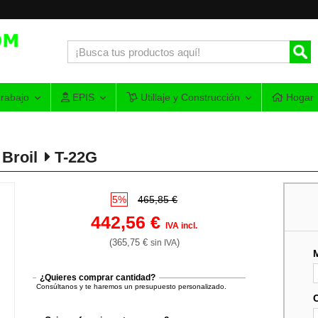
rabajo
EPIS
Utillaje y Construcción
Hogar
Broil
T-22G
5%
465,85 €
442,56 €
IVA incl.
(365,75 €
)
sin IVA
¿Quieres comprar cantidad?
Consúltanos y te haremos un presupuesto personalizado.