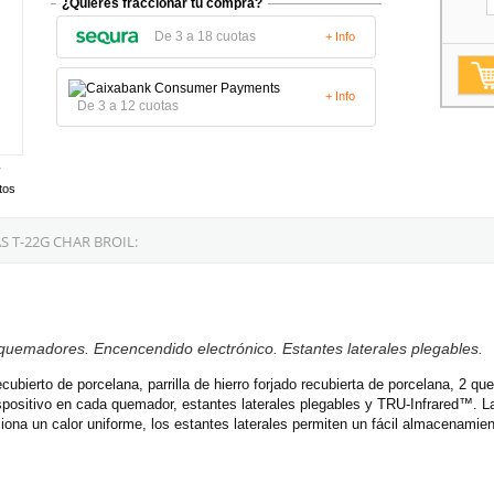
¿Quieres fraccionar tu compra?
De 3 a 18 cuotas
+ Info
+ Info
De 3 a 12 cuotas
tos
 T-22G CHAR BROIL:
quemadores. Encencendido electrónico. Estantes laterales plegables.
ubierto de porcelana, parrilla de hierro forjado recubierta de porcelana, 2 q
dispositivo en cada quemador, estantes laterales plegables y TRU-Infrared™.
ciona un calor uniforme, los estantes laterales permiten un fácil almacenamien