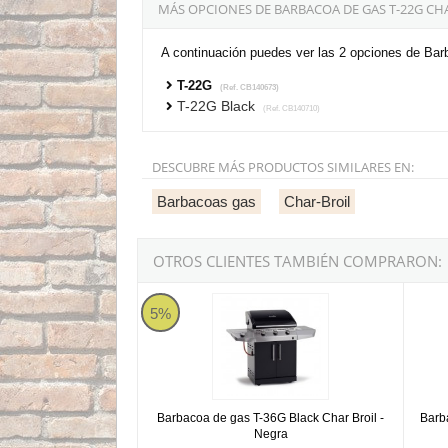
MÁS OPCIONES DE BARBACOA DE GAS T-22G CH
A continuación puedes ver las 2 opciones de Bar
T-22G
(Ref. CB140673)
T-22G Black
(Ref. CB140710)
DESCUBRE MÁS PRODUCTOS SIMILARES EN:
Barbacoas gas
Char-Broil
OTROS CLIENTES TAMBIÉN COMPRARON:
Barbacoa de gas T-36G Black Char Broil - Neg
Barbac
5%
Barbacoa de gas T-36G Black Char Broil -
Barb
Negra