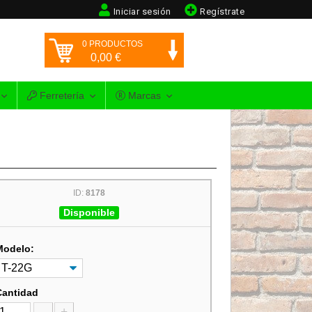
Iniciar sesión
Regístrate
0
PRODUCTOS
0,00
€
Ferretería
Marcas
ID:
8178
Disponible
Modelo:
Cantidad