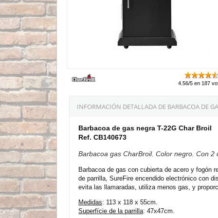
4.56/5 en 187 vo
INFORMACIÓN DETALLADA DE BARBACOA DE GAS
Barbacoa de gas negra T-22G Char Broil
Ref. CB140673
Barbacoa gas CharBroil. Color negro. Con 2 
Barbacoa de gas con cubierta de acero y fogón rec
de parrilla, SureFire encendido electrónico con 
evita las llamaradas, utiliza menos gas, y propor
Medidas
: 113 x 118 x 55cm.
Superfície de la parrilla
: 47x47cm.