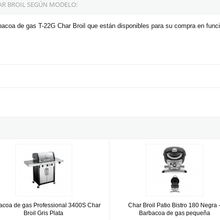
AR BROIL SEGÚN MODELO:
bacoa de gas T-22G Char Broil que están disponibles para su compra en func
ra
oa de gas Professional 3400S Char Broil Gris Plata
Char Broil Patio Bistro 180 Negra
acoa de gas Professional 3400S Char
Char Broil Patio Bistro 180 Negra 
Broil Gris Plata
Barbacoa de gas pequeña