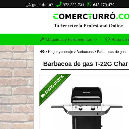
¿Alguna duda?
972 233 731
648 179 479
Tu Ferretería Profesional Online
Máquinas y herramientas
Ropa de t
Hogar y menaje
Barbacoas
Barbacoas de gas
Barbacoa de gas T-22G Char 