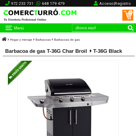
972 233 731
648 179 479
Acceso|Registro
0
Tu Ferretería Profesional Online
Menú
Hogar y menaje
Barbacoas
Barbacoas de gas
Barbacoa de gas T-36G Char Broil
T-36G Black