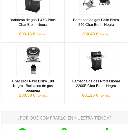
Barbacoa de gas T-47G Black
Barbacoa de gas Patio Bistro
Char Broil - Negra
240 Char Broil - Negra
893,16 €
300,48 €
IVA incl.
IVA incl.
Char Broil Patio Bistro 180 Negra - Barbacoa de gas pequeña
Barbacoa de gas Professional 220
Char Broil Patio Bistro 180
Barbacoa de gas Professional
Negra - Barbacoa de gas
2200B Char Broil - Negra
pequeña
239,58 €
661,25 €
IVA incl.
IVA incl.
¿POR QUÉ COMPRARLO EN NUESTRA TIENDA?