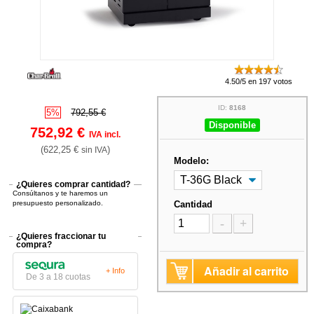
4.50/5 en 197 votos
ID:
8168
5%
792,55 €
Disponible
752,92 €
IVA incl.
(622,25 €
)
sin IVA
Modelo:
¿Quieres comprar cantidad?
Consúltanos y te haremos un
presupuesto personalizado.
Cantidad
-
+
¿Quieres fraccionar tu
compra?
Añadir al carrito
+ Info
De 3 a 18 cuotas