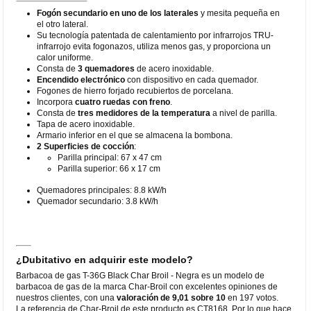
Fogón secundario en uno de los laterales
y mesita pequeña en
el otro lateral.
Su tecnología patentada de calentamiento por infrarrojos TRU-
infrarrojo evita fogonazos, utiliza menos gas, y proporciona un
calor uniforme.
Consta de
3 quemadores
de acero inoxidable.
Encendido electrónico
con dispositivo en cada quemador.
Fogones de hierro forjado recubiertos de porcelana.
Incorpora
cuatro ruedas con freno
.
Consta de
tres medidores de la temperatura
a nivel de parilla.
Tapa de acero inoxidable.
Armario inferior en el que se almacena la bombona.
2 Superficies de cocción
:
Parilla principal: 67 x 47 cm
Parilla superior: 66 x 17 cm
Quemadores principales: 8.8 kW/h
Quemador secundario: 3.8 kW/h
¿Dubitativo en adquirir este modelo?
Barbacoa de gas T-36G Black Char Broil - Negra es un modelo de
barbacoa de gas de la marca Char-Broil con excelentes opiniones de
nuestros clientes, con una
valoración de 9,01 sobre 10
en 197 votos.
La referencia de Char-Broil de este producto es CT8168. Por lo que hace