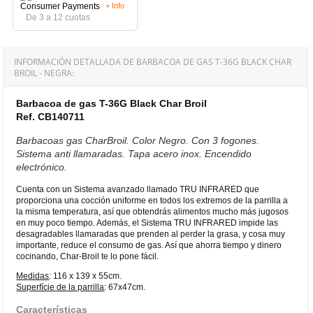
+ Info
De 3 a 12 cuotas
INFORMACIÓN DETALLADA DE BARBACOA DE GAS T-36G BLACK CHAR
BROIL - NEGRA:
Barbacoa de gas T-36G Black Char Broil
Ref. CB140711
Barbacoas gas CharBroil. Color Negro. Con 3 fogones.
Sistema anti llamaradas. Tapa acero inox. Encendido
electrónico.
Cuenta con un Sistema avanzado llamado TRU INFRARED que
proporciona una cocción uniforme en todos los extremos de la parrilla a
la misma temperatura, así que obtendrás alimentos mucho más jugosos
en muy poco tiempo. Además, el Sistema TRU INFRARED impide las
desagradables llamaradas que prenden al perder la grasa, y cosa muy
importante, reduce el consumo de gas. Así que ahorra tiempo y dinero
cocinando, Char-Broil te lo pone fácil.
Medidas
: 116 x 139 x 55cm.
Superfície de la parrilla
: 67x47cm.
Características