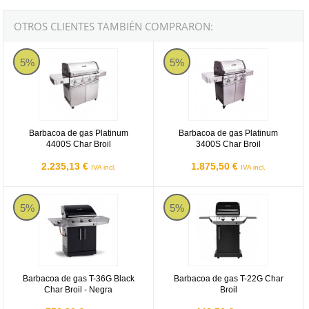
OTROS CLIENTES TAMBIÉN COMPRARON:
Barbacoa de gas Platinum 4400S Char Broil
Barbacoa de gas Platinum 3400S C
5%
5%
Barbacoa de gas Platinum
Barbacoa de gas Platinum
4400S Char Broil
3400S Char Broil
2.235,13 €
1.875,50 €
IVA incl.
IVA incl.
Barbacoa de gas T-36G Black Char Broil - Negra
Barbacoa de gas T-22G Char Broil
5%
5%
Barbacoa de gas T-36G Black
Barbacoa de gas T-22G Char
Char Broil - Negra
Broil