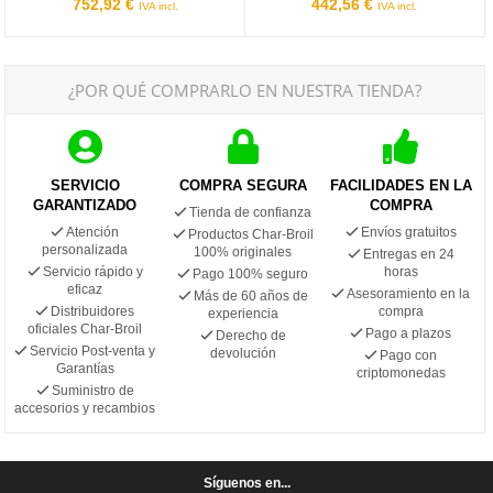
752,92 €
442,56 €
IVA incl.
IVA incl.
¿POR QUÉ COMPRARLO EN NUESTRA TIENDA?
SERVICIO
COMPRA SEGURA
FACILIDADES EN LA
GARANTIZADO
COMPRA
Tienda de confianza
Atención
Envíos gratuitos
Productos Char-Broil
personalizada
100% originales
Entregas en 24
Servicio rápido y
horas
Pago 100% seguro
eficaz
Asesoramiento en la
Más de 60 años de
Distribuidores
compra
experiencia
oficiales Char-Broil
Pago a plazos
Derecho de
Servicio Post-venta y
devolución
Pago con
Garantías
criptomonedas
Suministro de
accesorios y recambios
Síguenos en...