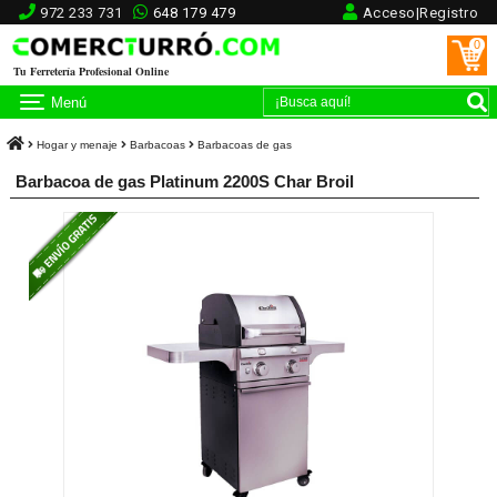
972 233 731
648 179 479
Acceso|Registro
0
Tu Ferretería Profesional Online
Menú
Hogar y menaje
Barbacoas
Barbacoas de gas
Barbacoa de gas Platinum 2200S Char Broil