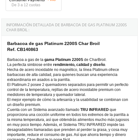
De 3 a 12 cuotas
INFORMACIÓN DETALLADA DE BARBACOA DE GAS PLATINUM 2200S
CHAR BROIL :
Barbacoa de gas Platinum 2200S Char Broil
Ref. CB140863
Barbacoa a gas de la
gama
Platinum 2200S
de CharBroil.
La perfecta simbiose entre
rendimiento, calidad y diseño
.
Hecha de acero inoxidable no magnético, la línea Platinum ofrece
barbacoas de alta calidad, para quienes buscan una experiencia
extraordinaria en asados a la parrilla.
El Platinum 2 posee 2 quemadores separados para permitir un perfecto
control de la temperatura, rejillas de acero inoxidable premium con
medidores de temperatura y quemador lateral.
El mejor ejemplo de cómo la artesanía y la usabilidad se combinan con
un diseño premium.
Cuenta con un Sistema avanzado llamado
TRU INFRARED
que
proporciona una cocción uniforme en todos los extremos de la parrilla a
la misma temperatura, así que obtendrás alimentos mucho más jugosos
en muy poco tiempo. Además, el Sistema TRU INFRARED impide las
desagradables llamaradas que prenden al perder la grasa, y cosa muy
importante, reduce el consumo de gas. Así que ahorra tiempo y dinero
cocinando, Char-Broil te lo pone fácil.