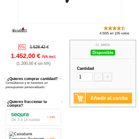
4.50/5 en 105 votos
ID:
16074
5%
1.528,42 €
Disponible
1.452,00 €
IVA incl.
(1.200,00 €
)
sin IVA
Cantidad
-
+
¿Quieres comprar cantidad?
Consúltanos y te haremos un
presupuesto personalizado.
Añadir al carrito
¿Quieres fraccionar tu
compra?
+ Info
De 3 a 18 cuotas
+ Info