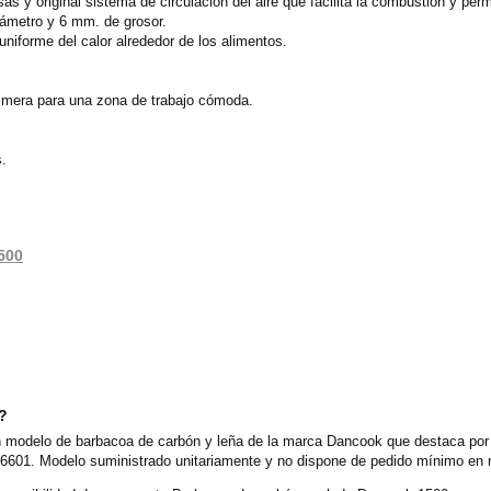
sas y original sistema de circulación del aire que facilita la combustión y pe
iámetro y 6 mm. de grosor.
niforme del calor alrededor de los alimentos.
cimera para una zona de trabajo cómoda.
s.
500
o?
modelo de barbacoa de carbón y leña de la marca Dancook que destaca por l
601. Modelo suministrado unitariamente y no dispone de pedido mínimo en nu