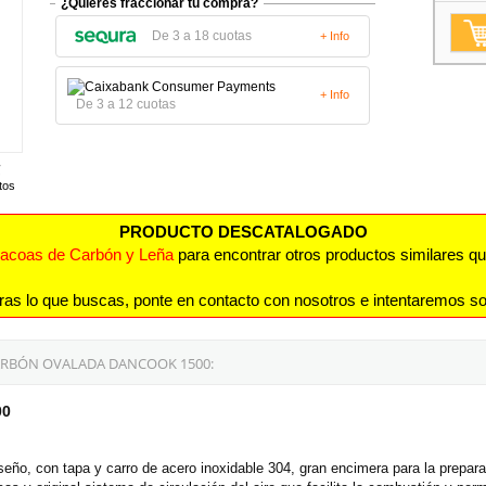
¿Quieres fraccionar tu compra?
De 3 a 18 cuotas
+ Info
+ Info
De 3 a 12 cuotas
tos
PRODUCTO DESCATALOGADO
acoas de Carbón y Leña
para encontrar otros productos similares qu
ras lo que buscas, ponte en contacto con nosotros e intentaremos so
ARBÓN OVALADA DANCOOK 1500:
00
ño, con tapa y carro de acero inoxidable 304, gran encimera para la prepara