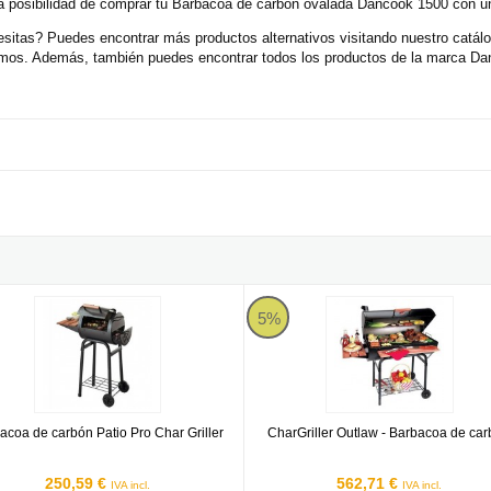
 posibilidad de comprar tu Barbacoa de carbón ovalada Dancook 1500 con un
sitas? Puedes encontrar más productos alternativos visitando nuestro catál
cemos. Además, también puedes encontrar todos los productos de la marca Da
 Highland Smoker Char Broil
oa de carbón Patio Pro Char Griller
CharGriller Outlaw - Barbacoa de 
5%
acoa de carbón Patio Pro Char Griller
CharGriller Outlaw - Barbacoa de ca
250,59 €
562,71 €
IVA incl.
IVA incl.