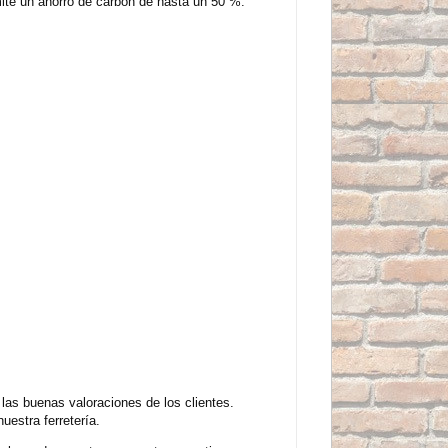
rmite un ahorro de carbón de hasta un 50 %.
as buenas valoraciones de los clientes.
estra ferretería.