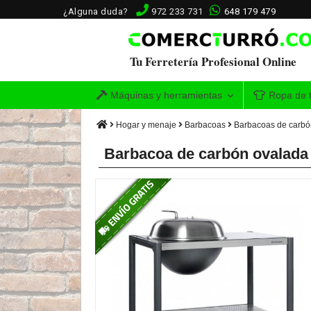
¿Alguna duda?
972 233 731
648 179 479
Tu Ferretería Profesional Online
Máquinas y herramientas
Ropa de t
Hogar y menaje
Barbacoas
Barbacoas de carbó
Barbacoa de carbón ovalada