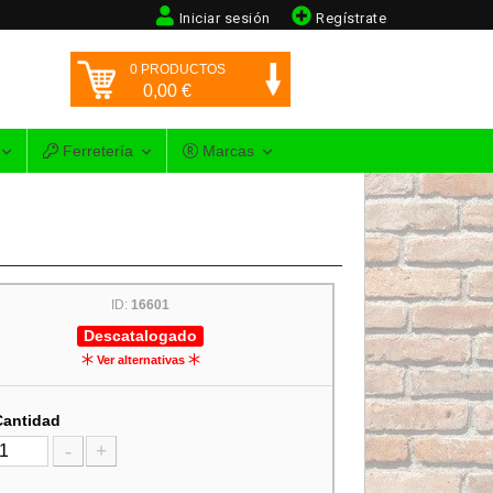
Iniciar sesión
Regístrate
0
PRODUCTOS
0,00
€
Ferretería
Marcas
ID:
16601
Descatalogado
Ver alternativas
Cantidad
-
+