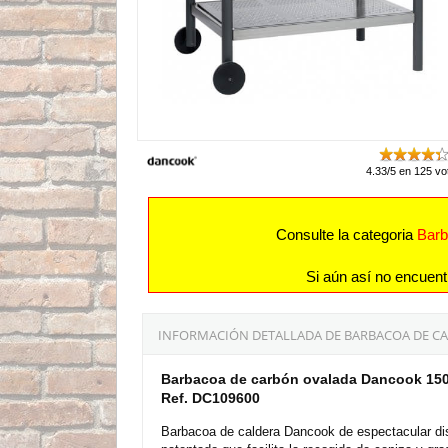
4.33/5 en 125 vo
Consulte la categoria
Barb
Si aún así no encuent
INFORMACIÓN DETALLADA DE BARBACOA DE C
Barbacoa de carbón ovalada Dancook 15
Ref. DC109600
Barbacoa de caldera Dancook de espectacular dise