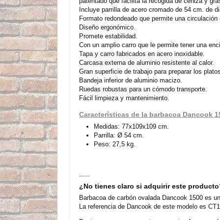
patentado que facilita la recogida de ceniza y gra
Incluye parrilla de acero cromado de 54 cm. de d
Formato redondeado que permite una circulación u
Diseño ergonómico.
Promete estabilidad.
Con un amplio carro que le permite tener una en
Tapa y carro fabricados en acero inoxidable.
Carcasa externa de aluminio resistente al calor.
Gran superficie de trabajo para preparar los plato
Bandeja inferior de aluminio macizo.
Ruedas robustas para un cómodo transporte.
Fácil limpieza y mantenimiento.
Características de la barbacoa Dancook 1
Medidas: 77x109x109 cm.
Parrilla: Ø 54 cm.
Peso: 27,5 kg.
¿No tienes claro si adquirir este product
Barbacoa de carbón ovalada Dancook 1500 es un 
La referencia de Dancook de este modelo es CT16