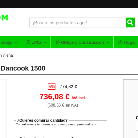
rabajo
EPIS
Utillaje y Construcción
Hogar
n y leña
 Dancook 1500
5%
774,82 €
736,08 €
IVA incl.
(608,33 €
)
sin IVA
¿Quieres comprar cantidad?
Consúltanos y te haremos un presupuesto personalizado.