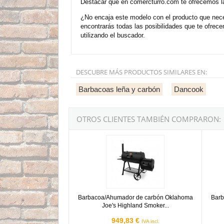
Destacar que en comercturro.com te ofrecemos la
¿No encaja este modelo con el producto que nece
encontrarás todas las posibilidades que te ofre
utilizando el buscador.
DESCUBRE MÁS PRODUCTOS SIMILARES EN:
Barbacoas leña y carbón
Dancook
OTROS CLIENTES TAMBIÉN COMPRARON:
Barbacoa/Ahumador de carbón Oklahoma Joe's
Barbac
Barbacoa/Ahumador de carbón Oklahoma
Barb
Joe's Highland Smoker...
949,83 €
IVA incl.