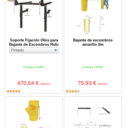
Soporte Fijación Obra para
Bajante de escombros
Bajante de Escombros Rubi
amarillo Itm
Entrega 24/48h
Entrega 24/48h
470,54 €
75,93 €
IVA incl.
IVA incl.
Boca de bajante de escombros amarilla
Larguero elevador para bajantes e