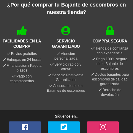
¿Por qué comprar tu Bajante de escombros en
nuestra tienda?
FACILIDADES EN LA
SERVICIO
COMPRA SEGURA
COMPRA
GARANTIZADO
Tienda de confianza
con experiencia
Envíos gratuitos
Atención
personalizada
Pago 100% seguro
Entregas en 24 horas
de tu Bajante de
Servicio rápido y
Financiación / Pago a
escombros
eficaz
plazos
Ductos bajantes para
Servicio Post-venta
Pago con
escombros de calidad
Garantizado
criptomonedas
garantizada
Asesoramiento en
Derecho de
Bajantes de escombros
devolución
Síguenos en...