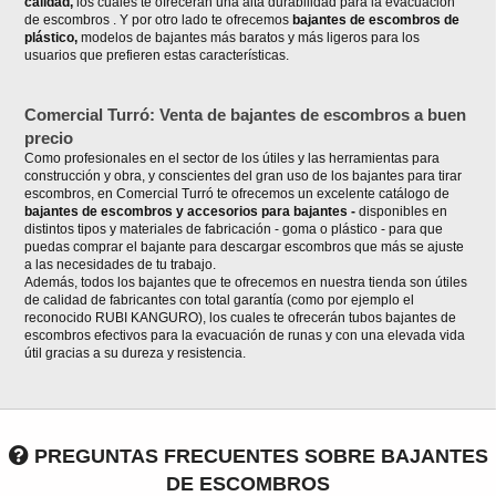
calidad,
los cuales te ofrecerán una alta durabilidad para la evacuación
de escombros . Y por otro lado te ofrecemos
bajantes de escombros de
plástico,
modelos de bajantes más baratos y más ligeros para los
usuarios que prefieren estas características.
Comercial Turró: Venta de bajantes de escombros a buen
precio
Como profesionales en el sector de los útiles y las herramientas para
construcción y obra, y conscientes del gran uso de los bajantes para tirar
escombros, en Comercial Turró te ofrecemos un excelente catálogo de
bajantes de escombros y accesorios para bajantes -
disponibles en
distintos tipos y materiales de fabricación - goma o plástico - para que
puedas comprar el bajante para descargar escombros que más se ajuste
a las necesidades de tu trabajo.
Además, todos los bajantes que te ofrecemos en nuestra tienda son útiles
de calidad de fabricantes con total garantía (como por ejemplo el
reconocido RUBI KANGURO), los cuales te ofrecerán tubos bajantes de
escombros efectivos para la evacuación de runas y con una elevada vida
útil gracias a su dureza y resistencia.
PREGUNTAS FRECUENTES SOBRE BAJANTES
DE ESCOMBROS