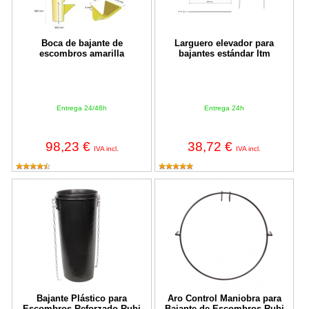
Boca de bajante de
Larguero elevador para
escombros amarilla
bajantes estándar Itm
Entrega 24/48h
Entrega 24h
98,23 €
38,72 €
IVA incl.
IVA incl.
Bajante Plástico para Escombros Reforzado Rubi
Aro Control Maniobra para Bajan
Bajante Plástico para
Aro Control Maniobra para
Escombros Reforzado Rubi
Bajante de Escombros Rubi