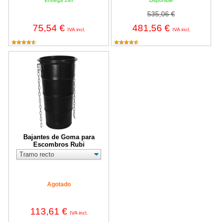
Entrega 24h
Disponible
535,06 €
75,54 €
481,56 €
IVA incl.
IVA incl.
Bajantes de Goma para Escombros Rubi
Bajantes de Goma para
Escombros Rubi
Agotado
113,61 €
IVA incl.