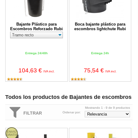
Bajante Plástico para
Boca bajante plástico para
Escombros Reforzado Rubi
escombros lightchute Rubi
Entrega 24/48h
Entrega 24h
104,63 €
75,54 €
IVA incl.
IVA incl.
Todos los productos de Bajantes de escombros
Mostrando 1 - 9 de 9 productos
FILTRAR
Ordenar por:
Soporte Fijación Obra para Bajante de Escombros Rubi
Bajante de escombros amarillo It
ENVIO
GRATIS