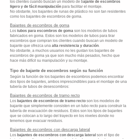
los clientes cuando buscan un modelo de b
ajante de escombros
ligero y de fácil manipulación
para facilitar el montaje.
No obstante, los bajantes de runas de plástico no son tan resistentes
como los bajantes de escombros de goma.
Bajantes de escombros de goma
Los
tubos para escombros de goma
son los modelos de tubos
fabricados en goma. Estos son los modelos de tubos para tirar
escombros que compran los clientes cuando buscan un modelo de
bajante que ofrezca una
alta resistencia y duración
.
No obstante, a muchos usuarios no les gustan los bajantes de
escombros de goma ya que son mucho más pesados, hecho que
hace más difícil su manipulación y su montaje.
Tipo de bajante de escombros según su función
Según la función de los bajantes de escombros podemos encontrar
dos tipos de bajantes, ambos imprescindibles para el montaje de una
tubería de tubos de desescombros:
Bajantes de escombros de tramo recto
Los
bajantes de escombros de tramo recto
son los modelos de
bajante que simplemente consisten en un tubo recto para construir la
tubería de evacuación de residuos. Estos son los tipos de bajantes
que se colocan a lo largo del trayecto en los niveles donde no
tenemos que evacuar residuos.
Bajantes de escombros con descarga lateral
Los
bajantes de escombros con descarga lateral
son el tipo de