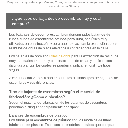
(Preguntas respondidas por Comerç Turró, especialistas en la compra de tu bajante de
escombros en Girona)
¿Qué tipos de bajantes de escombros hay y cuál
comprar?
Los
bajantes de escombros
, también denominados
bajantes de
runas, tubos de escombros o tubos para runa
, son útiles muy
utilizados en construcción y obra que nos facilitan la extracción de los
residuos de obras de pisos elevados a contenedores en la calle.
Los bajantes de obra son
útiles de obra
para la extracción de residuos
muy habituales en obras y construcciones de casas y edificios con
distintas plantas, los cuales se pueden clasificar en distintos tipos
según:
A continuación vamos a hablar sobre los distintos tipos de bajantes de
escombros y sus diferencias:
Tipo de bajante de escombros según el material de
fabricación: ¿Goma o plástico?
Según el material de fabricación de los bajantes de escombros
podemos distinguir principalmente dos tipos:
Bajantes de escombros de plástico
Los
tubos para escombros de plástico
son los modelos de tubos
fabricados en plástico. Estos son los modelos de tubos que compran