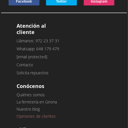
Facebook
Twitter
Instagram
Atención al
cliente
Llámanos: 972 23 37 31
Whatsapp: 648 179 479
[email protected]
Contacto
Solicita repuestos
Conócenos
Quiénes somos
La ferretería en Girona
Nuestro blog
Opiniones de clientes