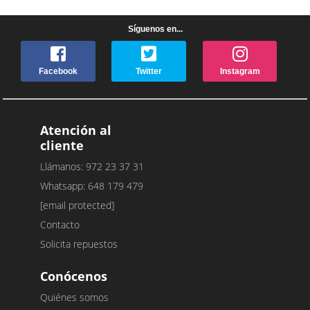
Síguenos en...
Facebook
Twitter
Instagram
Atención al
cliente
Llámanos: 972 23 37 31
Whatsapp: 648 179 479
[email protected]
Contacto
Solicita repuestos
Conócenos
Quiénes somos