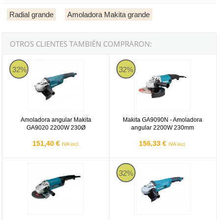
Radial grande
Amoladora Makita grande
OTROS CLIENTES TAMBIÉN COMPRARON:
Amoladora angular Makita GA9020 2200W 230Ø
Makita GA9090N
32%
32%
Amoladora angular Makita
Makita GA9090N - Amoladora
GA9020 2200W 230Ø
angular 2200W 230mm
151,40 €
156,33 €
IVA incl.
IVA incl.
Amoladora angular Makita 9049SKD 2300W 230Ø con maletín y dis
Amoladora Makita GA9020R 2.20
32%