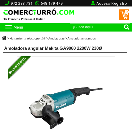
972 233 731
648 179 479
Acceso|Registro
0
Tu Ferretería Profesional Online
Menú
Herramienta electroportátil
Amoladoras
Amoladoras grandes
Amoladora angular Makita GA9060 2200W 230Ø