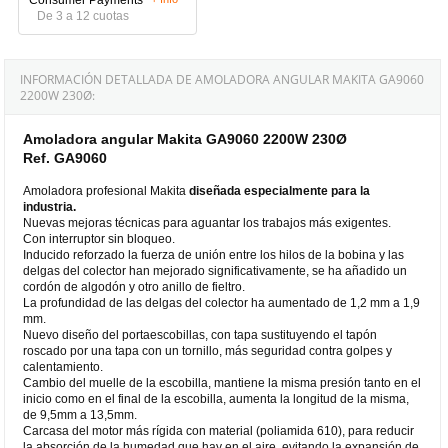
De 3 a 12 cuotas
INFORMACIÓN DETALLADA DE AMOLADORA ANGULAR MAKITA GA9060
2200W 230Ø:
Amoladora angular Makita GA9060 2200W 230Ø
Ref. GA9060
Amoladora profesional Makita
diseñada especialmente para la
industria.
Nuevas mejoras técnicas para aguantar los trabajos más exigentes.
Con interruptor sin bloqueo.
Inducido reforzado la fuerza de unión entre los hilos de la bobina y las
delgas del colector han mejorado significativamente, se ha añadido un
cordón de algodón y otro anillo de fieltro.
La profundidad de las delgas del colector ha aumentado de 1,2 mm a 1,9
mm.
Nuevo diseño del portaescobillas, con tapa sustituyendo el tapón
roscado por una tapa con un tornillo, más seguridad contra golpes y
calentamiento.
Cambio del muelle de la escobilla, mantiene la misma presión tanto en el
inicio como en el final de la escobilla, aumenta la longitud de la misma,
de 9,5mm a 13,5mm.
Carcasa del motor más rígida con material (poliamida 610), para reducir
la absorción de la humedad que hay en el aire, evitando la expansión de