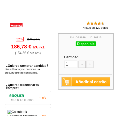
4.51/5 en 129 votos
Ref:
GA9060
ID:
16810
32%
274,67 €
Disponible
186,78 €
IVA incl.
(154,36 €
)
sin IVA
Cantidad
-
+
¿Quieres comprar cantidad?
Consúltanos y te haremos un
presupuesto personalizado.
Añadir al carrito
¿Quieres fraccionar tu
compra?
+ Info
De 3 a 18 cuotas
+ Info