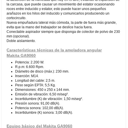
la carcasa, que puede causar un movimiento del estator ocasionando
roces entre inducido y estator, esto puede hacer unos pequeños
arañazos en los hilos del inducido y comunicarlos produciendo un
cortocircuito.
Nueva empuñadura lateral más cómoda, la parte de fuera más grande,
evita que la mano del trabajador se deslice hacia fuera.
Conectable aspirador siempre que disponga de colector de polvo de 230
mm (opcional).
Doble aislamiento.
Características técnicas de la amoladora angular
Makita GA9060
Potencia: 2.200 W.
R.p.m: 6.600 Rpm.
Diámetro de disco (máx.): 230 mm.
Inserción: M14.
Longitud del cable: 2,5 m.
Peso según EPTA: 5,5 Kg.
Dimensiones: 450 x 250 x 144 mm.
Emisión de vibración: 6,50 m/seg².
Incertidumbre (K) de vibración: 1,50 m/seg².
Presión sonora: 91,00 dB(A).
Potencia sonora: 102,00 dB(A).
Incertidumbre (K) sonora: 3,00 dB(A).
Equipo básico del Makita GA9060