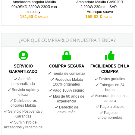
Amoladora angular Makita
Amoladora Makita GA9020R
9049SKD 2300W 230Ø con
2.200W 230mm - SAR -
maletín y...
Arranque suave
181,50 €
159,62 €
IVA incl.
IVA incl.
¿POR QUÉ COMPRARLO EN NUESTRA TIENDA?
SERVICIO
COMPRA SEGURA
FACILIDADES EN LA
GARANTIZADO
COMPRA
Tienda de confianza
Atención
Envíos gratuitos
Productos Makita
personalizada
100% originales
Entregas en 24
Servicio rápido y
horas
Pago 100% seguro
eficaz
Asesoramiento en la
Más de 60 años de
Distribuidores
compra
experiencia
oficiales Makita
Pago a plazos
Derecho de
Servicio Post-venta y
devolución
Pago con
Garantías
criptomonedas
Suministro de
accesorios y recambios