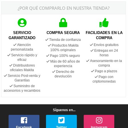
¿POR QUÉ COMPRARLO EN NUESTRA TIENDA?
SERVICIO
COMPRA SEGURA
FACILIDADES EN LA
GARANTIZADO
COMPRA
Tienda de confianza
Atención
Envíos gratuitos
Productos Makita
personalizada
100% originales
Entregas en 24
Servicio rápido y
horas
Pago 100% seguro
eficaz
Asesoramiento en la
Más de 60 años de
Distribuidores
compra
experiencia
oficiales Makita
Pago a plazos
Derecho de
Servicio Post-venta y
devolución
Pago con
Garantías
criptomonedas
Suministro de
accesorios y recambios
Síguenos en...
Facebook
Twitter
Instagram