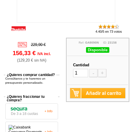
4.40/5 en 73 votos
Ref:
GA9090N
ID:
23158
32%
229,90 €
Disponible
156,33 €
IVA incl.
(129,20 €
)
sin IVA
Cantidad
-
+
¿Quieres comprar cantidad?
Consúltanos y te haremos un
presupuesto personalizado.
Añadir al carrito
¿Quieres fraccionar tu
compra?
+ Info
De 3 a 18 cuotas
+ Info