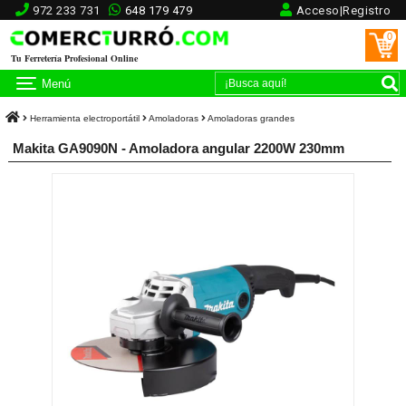
972 233 731
648 179 479
Acceso|Registro
0
Tu Ferretería Profesional Online
Menú
Herramienta electroportátil
Amoladoras
Amoladoras grandes
Makita GA9090N - Amoladora angular 2200W 230mm