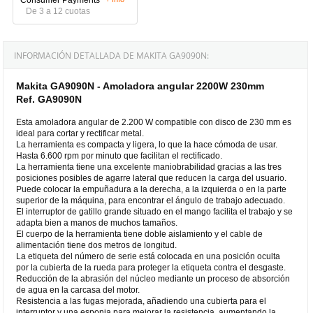
De 3 a 12 cuotas
INFORMACIÓN DETALLADA DE MAKITA GA9090N:
Makita GA9090N - Amoladora angular 2200W 230mm
Ref. GA9090N
Esta amoladora angular de 2.200 W compatible con disco de 230 mm es
ideal para cortar y rectificar metal.
La herramienta es compacta y ligera, lo que la hace cómoda de usar.
Hasta 6.600 rpm por minuto que facilitan el rectificado.
La herramienta tiene una excelente maniobrabilidad gracias a las tres
posiciones posibles de agarre lateral que reducen la carga del usuario.
Puede colocar la empuñadura a la derecha, a la izquierda o en la parte
superior de la máquina, para encontrar el ángulo de trabajo adecuado.
El interruptor de gatillo grande situado en el mango facilita el trabajo y se
adapta bien a manos de muchos tamaños.
El cuerpo de la herramienta tiene doble aislamiento y el cable de
alimentación tiene dos metros de longitud.
La etiqueta del número de serie está colocada en una posición oculta
por la cubierta de la rueda para proteger la etiqueta contra el desgaste.
Reducción de la abrasión del núcleo mediante un proceso de absorción
de agua en la carcasa del motor.
Resistencia a las fugas mejorada, añadiendo una cubierta para el
interruptor y una esponja para mejorar la resistencia, aumentando la