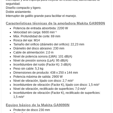
seguridad.
Diseño compacto y ligero.
Doble aislamiento.
Interruptor de gatillo grande para facilitar el manejo.
Características técnicas de la amoladora Makita GA9090N
Potencia de entrada absorbida: 2200 W
Velocidad sin carga: 6600 min⁻¹
Máx. Profundidad de corte: 69 mm
Rosca del eje: M14
Tamaño del orificio (diámetro del orificio): 22,23 mm
Diámetro del disco abrasivo: 230 mm
Cable de alimentación: 2,0 m
Nivel de potencia sonora (LWA): 101 dB(A)
Nivel de presión sonora (LpA): 95 dB(A)
Incertidumbre del ruido (Factor K): 3 dB(A)
Peso sin cable: 5,3 kg
Dimensiones de producto: 438 x 250 x 144 mm
Potencia máxima de salida: 2900 W
Nivel de vibración, lijado con disco: 2,7 m/s²
Incertidumbre de vibración (Factor K), lijado con disco: 1,5 m/s²
Nivel de vibración, rectificado de superficies: 7,0 m/s²
Incertidumbre de vibración (Factor K), rectificado de superficies:
1,5 m/s²
Equipo básico de la Makita GA9090N
Protector de disco 230 mm