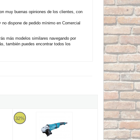
 muy buenas opiniones de los clientes, con
 y no dispone de pedido mínimo en Comercial
rás más modelos similares navegando por
s, también puedes encontrar todos los
0W 230mm - SAR - Arranque suave
Amoladora Makita GA9030R 2.400W 230mm - SAR - Arranqu
32%