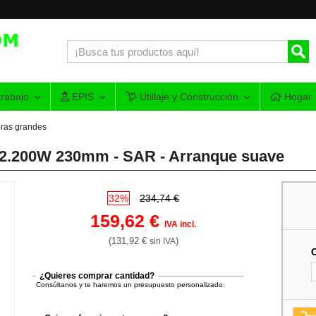
rabajo
EPIS
Utillaje y Construcción
Hogar
ras grandes
2.200W 230mm - SAR - Arranque suave
32%
234,74 €
159,62 €
IVA incl.
(131,92 €
)
sin IVA
¿Quieres comprar cantidad?
Consúltanos y te haremos un presupuesto personalizado.