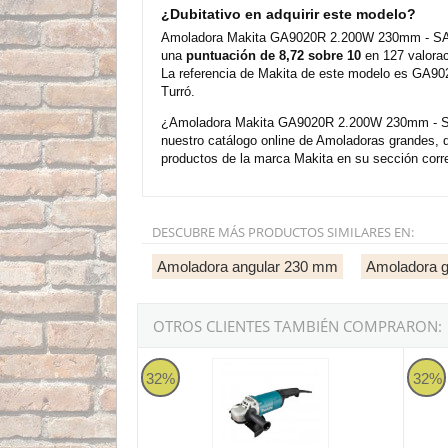
¿Dubitativo en adquirir este modelo?
Amoladora Makita GA9020R 2.200W 230mm - SAR -
una
puntuación de 8,72 sobre 10
en 127 valorac
La referencia de Makita de este modelo es GA902
Turró.
¿Amoladora Makita GA9020R 2.200W 230mm - SAR 
nuestro catálogo online de Amoladoras grandes,
productos de la marca Makita en su sección corre
DESCUBRE MÁS PRODUCTOS SIMILARES EN:
Amoladora angular 230 mm
Amoladora g
OTROS CLIENTES TAMBIÉN COMPRARON:
Amoladora Makita GA9060R 2.200W 230mm - 
Amola
32%
32%