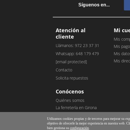
Síguenos en...
Atención al
Mi cu
cliente
Mis com
Llámanos: 972 23 37 31
Mis pago
Whatsapp: 648 179 479
Mis dato
Mis dire
[email protected]
Contacto
Solicita repuestos
Conócenos
Quiénes somos
La ferretería en Girona
Nuestro blog
Utilizamos cookies propias y de terceros para mejorar su exper
Opiniones de clientes
objetivo de ofrecerle la mejor experiencia en nuestra web. Cl
bien gestiona su
configuración
.