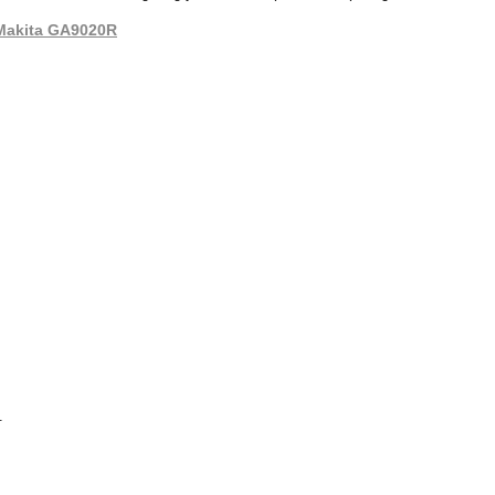
 Makita GA9020R
.