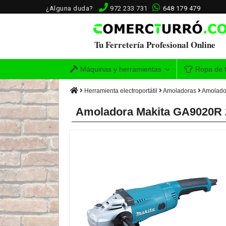
¿Alguna duda?
972 233 731
648 179 479
Tu Ferretería Profesional Online
Máquinas y herramientas
Ropa de t
Herramienta electroportátil
Amoladoras
Amolado
Amoladora Makita GA9020R 