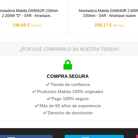
moladora Makita GA9062R 230mm
Amoladora Makita GA9040R 2.60
2.200W "D" - SAR - Arranque...
230mm - SAR - Arranque suave
196,65 €
208,17 €
IVA incl.
IVA incl.
¿POR QUÉ COMPRARLO EN NUESTRA TIENDA?
COMPRA SEGURA
Tienda de confianza
Productos Makita 100% originales
Pago 100% seguro
Más de 60 años de experiencia
Derecho de devolución