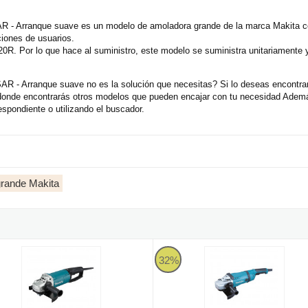
 Arranque suave es un modelo de amoladora grande de la marca Makita con
iones de usuarios.
0R. Por lo que hace al suministro, este modelo se suministra unitariamente
- Arranque suave no es la solución que necesitas? Si lo deseas encontra
 donde encontrarás otros modelos que pueden encajar con tu necesidad Ademá
spondiente o utilizando el buscador.
rande Makita
SAR - Arranque suave
dora Makita GA9062R 230mm 2.200W "D" - SAR - Arranque suave
Amoladora Makita GA9040R 2.60
32%