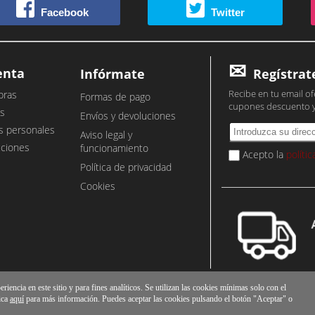
Facebook
Twitter
enta
Infórmate
Regístrat
Recibe en tu email of
pras
Formas de pago
cupones descuento 
s
Envíos y devoluciones
s personales
Aviso legal y
cciones
funcionamiento
Acepto la
políti
Política de privacidad
Cookies
iencia en este sitio y para fines analíticos. Se utilizan las cookies mínimas solo con el
ica
aquí
para más información. Puedes aceptar las cookies pulsando el botón "Aceptar" o