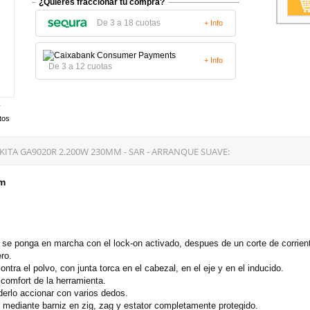
¿Quieres fraccionar tu compra?
De 3 a 18 cuotas
+ Info
+ Info
De 3 a 12 cuotas
tos
A GA9020R 2.200W 230MM - SAR - ARRANQUE SUAVE:
mm
a se ponga en marcha con el lock-on activado, despues de un corte de corrien
ro.
ntra el polvo, con junta torca en el cabezal, en el eje y en el inducido.
comfort de la herramienta.
derlo accionar con varios dedos.
 mediante barniz en zig, zag y estator completamente protegido.