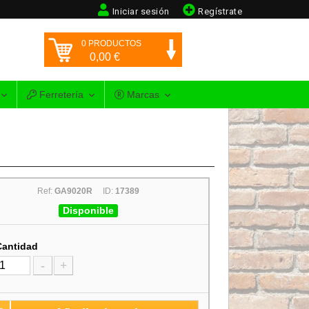
Iniciar sesión
Regístrate
0
PRODUCTOS
0,00
€
Ferretería
Marcas
Ref:
GA9020R
ID:
17389
Disponible
Cantidad
-
+