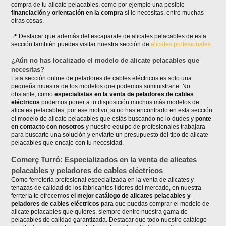
compra de tu alicate pelacables, como por ejemplo una posible
financiación
y
orientación en la compra
si lo necesitas, entre muchas
otras cosas.
Destacar que además del escaparate de alicates pelacables de esta
sección también puedes visitar nuestra sección de
alicates profesionales
.
¿Aún no has localizado el modelo de alicate pelacables que
necesitas?
Esta sección online de peladores de cables eléctricos es solo una
pequeña muestra de los modelos que podemos suministrarte. No
obstante, como
especialistas en la venta de peladores de cables
eléctricos
podemos poner a tu disposición muchos más modelos de
alicates pelacables; por ese motivo, si no has encontrado en esta sección
el modelo de alicate pelacables que estás buscando no lo dudes y
ponte
en contacto con nosotros
y nuestro equipo de profesionales trabajara
para buscarte una solución y enviarte un presupuesto del tipo de alicate
pelacables que encaje con tu necesidad.
Comerç Turró: Especializados en la venta de alicates
pelacables y peladores de cables eléctricos
Como ferretería profesional especializada en la venta de alicates y
tenazas de calidad de los fabricantes líderes del mercado, en nuestra
ferrtería te ofrecemos
el mejor catálogo de alicates pelacables y
peladores de cables eléctricos
para que puedas comprar el modelo de
alicate pelacables que quieres, siempre dentro nuestra gama de
pelacables de calidad garantizada. Destacar que todo nuestro catálogo