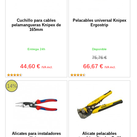
Cuchillo para cables
Pelacables universal Knipex
pelamangueras Knipex de
Ergostrip
165mm
Entrega 24h
Disponible
75,76 €
44,60 €
66,67 €
IVA incl.
IVA incl.
Alicates para instaladores Knipex
Alicate pelacables automático S
14%
Alicates para instaladores
Alicate pelacables