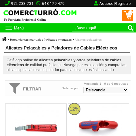
972 233 731
648 179 479
Acceso|Registro
0
Tu Ferretería Profesional Online
Menú
Herramientas manuales
Alicates y tenazas
Alicates pelacables
Alicates Pelacables y Peladores de Cables Eléctricos
Catálogo online de
alicates pelacables y otros peladores de cables
eléctricos
de calidad profesional. Navega por esta sección y compra las
alicates pelacables o el pelador para cables que estás buscando.
Mostrando 1 - 6 de 6 productos
FILTRAR
Ordenar por:
Cuchillo para cables pelamangueras Knipex de 165mm
Pelacables universal Knipex Ergos
12%