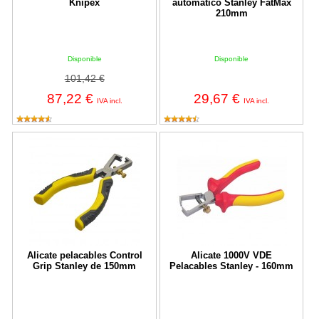
Knipex
automático Stanley FatMax
210mm
Disponible
Disponible
101,42 €
87,22 €
29,67 €
IVA incl.
IVA incl.
Alicate pelacables Control Grip Stanley de 150mm
Alicate 1000V VDE Pelacables S
Alicate pelacables Control
Alicate 1000V VDE
Grip Stanley de 150mm
Pelacables Stanley - 160mm