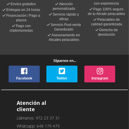
con experiencia
Envíos gratuitos
Atención
personalizada
Pago 100% seguro
Entregas en 24 horas
de tu Alicate pelacables
Servicio rápido y
Financiación / Pago a
eficaz
Pelacables de
plazos
calidad garantizada
Servicio Post-venta
Pago con
Garantizado
Derecho de
criptomonedas
devolución
Asesoramiento en
Alicates pelacables
Síguenos en...
Facebook
Twitter
Instagram
Atención al
cliente
Llámanos: 972 23 37 31
Whatsapp: 648 179 479