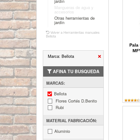
jardín
Mangueras de agua y
accesorios
Otras herramientas de
jardín
Volver a Herramientas manuales
Bellota
Pala
MFV
Marca: Bellota
AFINA TU BUSQUEDA
MARCAS:
Bellota
Flores Cortés D.Benito
Rubi
Pala Pun
MATERIAL FABRICACIÓN:
Aluminio