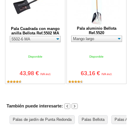
Pala aluminio Bellota
Pala Cuadrada con mango
Ref.5520
anilla Bellota Ref.5502 MA
Disponible
Disponible
43,98 €
63,16 €
IVA incl.
IVA incl.
También puede interesarte:
Palas de jardín de Punta Redonda
Palas Bellota
Palas Alum