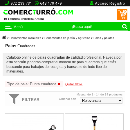
972 233 731
648 179 479
Acceso|Registro
0
Tu Ferretería Profesional Online
Menú
Herramientas manuales
Herramientas de jardín y agrícolas
Palas y palotes
Palas
Cuadradas
Catálogo online de
palas cuadradas de calidad
profesional. Navega por
esta sección y podrás comprar el modelo de pala cuadrada que estás
buscando para trabajos de recogida y transvase de todo tipo de
materiales.
Tipo de pala: Punta cuadrada
Quitar filtros
Mostrando 1 - 14 de 14 productos
FILTRAR
Ordenar por:
Pala Cuadrada Bellota Ref.3104 MFVA con mango anilla fibra
Pala aluminio Bellota Ref.5525 M