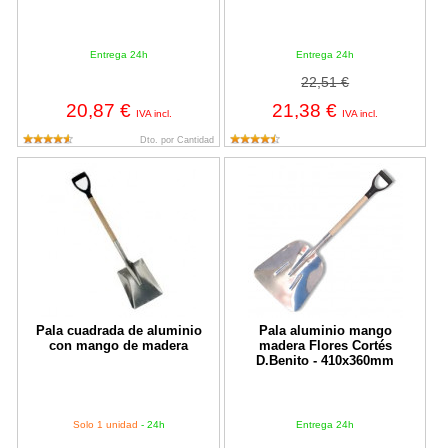
Entrega 24h
Entrega 24h
22,51 €
20,87 €
21,38 €
IVA incl.
IVA incl.
Dto. por Cantidad
Pala cuadrada de aluminio con mango de madera
Pala aluminio mango madera Flor
Pala cuadrada de aluminio
Pala aluminio mango
con mango de madera
madera Flores Cortés
D.Benito - 410x360mm
Solo 1 unidad
- 24h
Entrega 24h