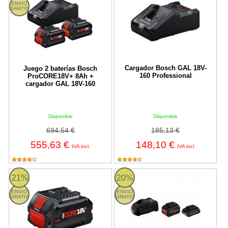
ENVIO
GRATIS
Cargador Bosch GAL 18V-
Juego 2 baterías Bosch
160 Professional
ProCORE18V+ 8Ah +
cargador GAL 18V-160
Disponible
Disponible
694,54 €
185,13 €
555,63 €
148,10 €
IVA incl.
IVA incl.
Batería Bosch ProCORE18V+ 8Ah Professional
Juego 2 baterías Bosch ProCORE
21%
20%
ENVIO
ENVIO
GRATIS
GRATIS