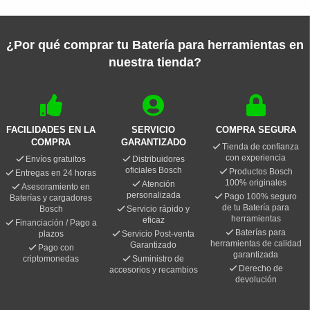
¿Por qué comprar tu Batería para herramientas en
nuestra tienda?
FACILIDADES EN LA
SERVICIO
COMPRA SEGURA
COMPRA
GARANTIZADO
Tienda de confianza
con experiencia
Envíos gratuitos
Distribuidores
oficiales Bosch
Productos Bosch
Entregas en 24 horas
100% originales
Atención
Asesoramiento en
personalizada
Pago 100% seguro
Baterías y cargadores
de tu Batería para
Bosch
Servicio rápido y
herramientas
eficaz
Financiación / Pago a
Baterías para
plazos
Servicio Post-venta
herramientas de calidad
Garantizado
Pago con
garantizada
criptomonedas
Suministro de
Derecho de
accesorios y recambios
devolución