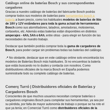
Catálogo online de baterías Bosch y sus correspondientes
cargadores
Gracias a nuestro catálogo de baterías del fabricante Bosch podrás
comprar todos sus modelos de baterías para
herramientas bosch a
batería
a buen precio, como los habituales
modelos de baterías de litio
de 18V y 12V estándares para toda la gama actual de herramientas
Bosch
como sus atornilladores, taladros, amoladoras, motosierras,
cortasetos, etc. Además estas baterías están disponibles en distintos
amperajes - 4Ah, 5Ah o 6Ah
, entre otras - para elegir en función de las
necesidades de nuestro trabajo.
Destacar que también podrás comprar toda la
gama de cargadores de
Bosch
, para poder cargar sin problemas todas las baterías del catálogo.
No obstante, destacar que en este catálogo online solo encontrarás los
modelos de Baterías Bosch más habituales. Si no encuentras la batería
que estás buscando no lo dudes y contacta con nosotros. Como
distribuidores oficiales de la marca Bosch en España podemos
suministrarte todo su completo catálogo de baterías.
Comerç Turró | Distribuidores oficiales de Baterías y
Cargadores Bosch
Conscientes de que muchos usuarios necesitan comprar baterías o
cargadores originales Bosch para completar sus herramientas, ya sea por
su pérdida, por falta de mayor autonomía de trabajo o porque se ha roto el
que ya tenía; en Comercial Turró como
distribuidores oficiales de la