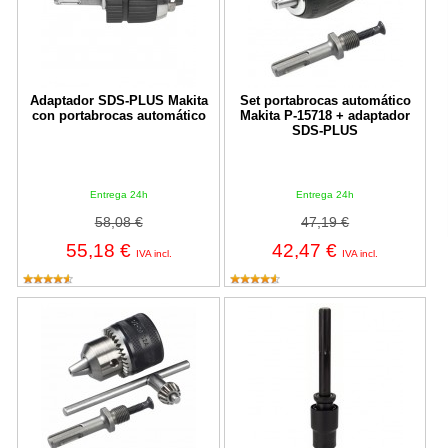
Adaptador SDS-PLUS Makita
Set portabrocas automático
con portabrocas automático
Makita P-15718 + adaptador
SDS-PLUS
Entrega 24h
Entrega 24h
58,08 €
47,19 €
55,18 €
42,47 €
IVA incl.
IVA incl.
Portabrocas Bosch con adaptador SDS-plus
Adaptador Portabrocas SDS-Max