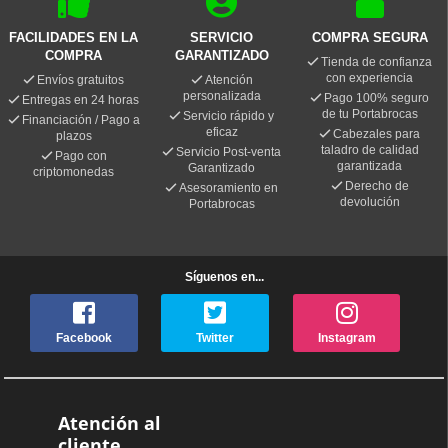
FACILIDADES EN LA
SERVICIO
COMPRA SEGURA
COMPRA
GARANTIZADO
Tienda de confianza
con experiencia
Envíos gratuitos
Atención
personalizada
Pago 100% seguro
Entregas en 24 horas
de tu Portabrocas
Servicio rápido y
Financiación / Pago a
eficaz
Cabezales para
plazos
taladro de calidad
Servicio Post-venta
Pago con
garantizada
Garantizado
criptomonedas
Derecho de
Asesoramiento en
devolución
Portabrocas
Síguenos en...
Facebook
Twitter
Instagram
Atención al
cliente