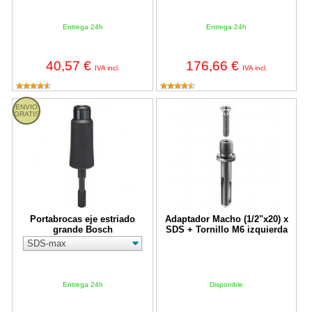
Entrega 24h
Entrega 24h
40,57 €
176,66 €
IVA incl.
IVA incl.
Portabrocas eje estriado grande Bosch
Adaptador Macho (1/2"x20) x SDS 
ENVIO
GRATIS
Portabrocas eje estriado
Adaptador Macho (1/2"x20) x
grande Bosch
SDS + Tornillo M6 izquierda
Entrega 24h
Disponible