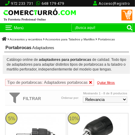
972 233 731
648 179 479
Acceso|Registro
0
Tu Ferretería Profesional Online
Menú
Accesorios y recambios
Accesorios para Taladros y Martillos
Portabrocas
Portabrocas
Adaptadores
Catálogo online de
adaptadores para portabrocas
de calidad. Todo tipo
de adaptadores para adaptar distintos tipos de portabrocas a tu taladro o
martillo perforador, independientemente del modelo que tengas.
Tipo de portabrocas: Adaptadores portabrocas
Quitar filtros
Mostrando 1 - 8 de 8 productos
FILTRAR
Ordenar por:
Adaptador SDS-PLUS Makita con portabrocas automático
Set portabrocas automático Mak
5%
10%