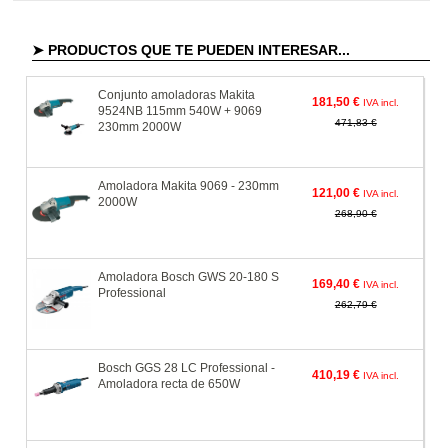
➤ PRODUCTOS QUE TE PUEDEN INTERESAR...
Conjunto amoladoras Makita
181,50 €
IVA incl.
9524NB 115mm 540W + 9069
471,83 €
230mm 2000W
Amoladora Makita 9069 - 230mm
121,00 €
IVA incl.
2000W
268,90 €
Amoladora Bosch GWS 20-180 S
169,40 €
IVA incl.
Professional
262,79 €
Bosch GGS 28 LC Professional -
410,19 €
IVA incl.
Amoladora recta de 650W