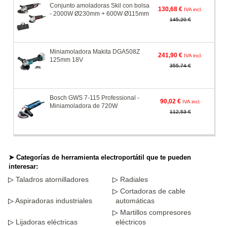
Conjunto amoladoras Skil con bolsa
130,68 €
IVA incl.
- 2000W Ø230mm + 600W Ø115mm
145,20 €
Miniamoladora Makita DGA508Z
241,90 €
IVA incl.
125mm 18V
355,74 €
Bosch GWS 7-115 Professional -
90,02 €
IVA incl.
Miniamoladora de 720W
112,53 €
➤ Categorías de herramienta electroportátil que te pueden
interesar:
Taladros atornilladores
Radiales
Cortadoras de cable
Aspiradoras industriales
automáticas
Martillos compresores
Lijadoras eléctricas
eléctricos