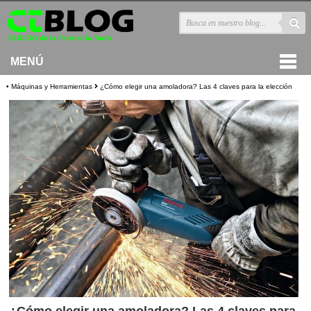
El BLOG de la Ferretería Turró
MENÚ
Portada
•
Máquinas y Herramientas
¿Cómo elegir una amoladora? Las 4 claves para la elección
Construcción y Bricolaje
Máquinas y Herramientas
Hogar y Jardín
Trabajo y Salud
Ferretería online
¿Cómo elegir una amoladora? Las 4 claves para