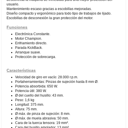
usuario.
Mantenimiento escaso gracias a escobillas mejoradas.
Diseño compacto y ergonómico para todo tipo de trabajos de lijado.
Escobillas de desconexión la gran protección del motor.
Funciones
Electrónica Constante.
Motor Champion.
Enfriamiento directo.
Parada KickBack.
Arranque suave.
Protección de sobrecarga.
Características
Velocidad de giro en vacío: 28.000 r.p.m.
Portaherramientas: Pinzas de sujeción hasta 8 mm Ø.
Potencia absorbida: 650 W.
Potencia útil: 380 W.
Ø del cuello del husillo: 43 mm.
Peso: 1,6 kg
Longitud: 375 mm.
Altura: 75 mm.
Ø máx. de pinza de sujeción: 8 mm.
Ø máx. de muela abrasiva: 50 mm.
Cara de la tuerca tensora: 19 mm².
Cara del husillo amolador: 13 mm².