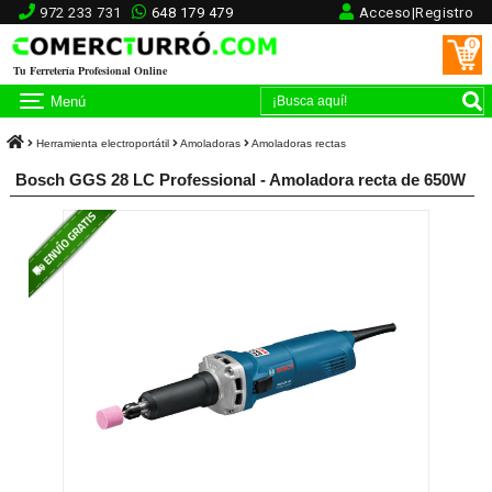
972 233 731
648 179 479
Acceso|Registro
0
Tu Ferretería Profesional Online
Menú
Herramienta electroportátil
Amoladoras
Amoladoras rectas
Bosch GGS 28 LC Professional - Amoladora recta de 650W