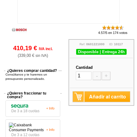
4.57/5 en 174 votos
Ref:
0601221000
ID:
10117
410,19 €
IVA incl.
Disponible | Entrega 24h
(339,00 €
)
sin IVA
Cantidad
¿Quieres comprar cantidad?
Consúltanos y te haremos un
-
+
presupuesto personalizado.
¿Quieres fraccionar tu
Añadir al carrito
compra?
+ Info
De 3 a 18 cuotas
+ Info
De 3 a 12 cuotas