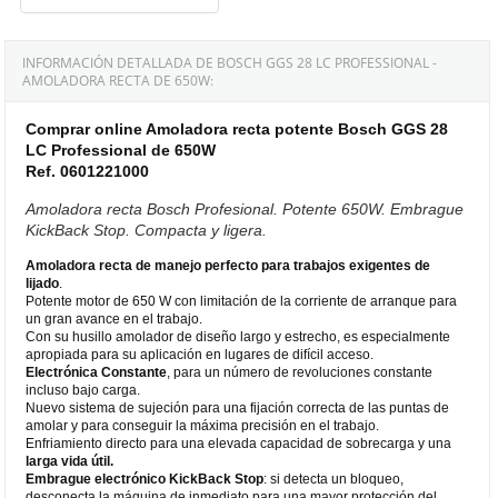
INFORMACIÓN DETALLADA DE BOSCH GGS 28 LC PROFESSIONAL -
AMOLADORA RECTA DE 650W:
Comprar online Amoladora recta potente Bosch GGS 28
LC Professional de 650W
Ref. 0601221000
Amoladora recta Bosch Profesional. Potente 650W. Embrague
KickBack Stop. Compacta y ligera.
Amoladora recta de manejo perfecto para trabajos exigentes de
lijado
.
Potente motor de 650 W con limitación de la corriente de arranque para
un gran avance en el trabajo.
Con su husillo amolador de diseño largo y estrecho, es especialmente
apropiada para su aplicación en lugares de difícil acceso.
Electrónica Constante
, para un número de revoluciones constante
incluso bajo carga.
Nuevo sistema de sujeción para una fijación correcta de las puntas de
amolar y para conseguir la máxima precisión en el trabajo.
Enfriamiento directo para una elevada capacidad de sobrecarga y una
larga vida útil.
Embrague electrónico KickBack Stop
: si detecta un bloqueo,
desconecta la máquina de inmediato para una mayor protección del