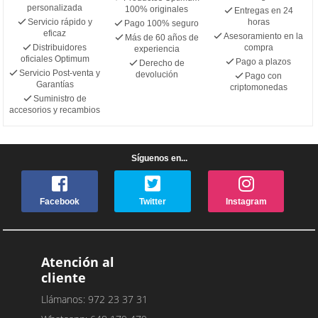
personalizada
100% originales
Entregas en 24
Servicio rápido y
horas
Pago 100% seguro
eficaz
Asesoramiento en la
Más de 60 años de
Distribuidores
compra
experiencia
oficiales Optimum
Pago a plazos
Derecho de
Servicio Post-venta y
devolución
Pago con
Garantías
criptomonedas
Suministro de
accesorios y recambios
Síguenos en...
Facebook
Twitter
Instagram
Atención al
cliente
Llámanos: 972 23 37 31