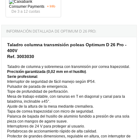
+ Info
De 3 a 12 cuotas
INFORMACIÓN DETALLADA DE OPTIMUM D 26 PRO:
Taladro columna transmisión poleas Optimum D 26 Pro -
400V
Ref. 3003030
Taladro de columna y sobremesa con transmisión por correa trapezoidal.
Precisión garantizada (0,02 mm en el husillo)
.
Serie profesional
.
Interruptor de seguridad de fácil manejo según IP54.
Pulsador de parada de emergencia.
Tope de profundidad de perforación.
Mesa de trabajo estable, con ranuras en T en diagonal y canal para la
taladrina, inclinable ±45°.
Ajuste de la altura de la mesa mediante cremallera.
Tapa de correa trapezoidal con micro de seguridad.
Palanca de bajada del husillo de aluminio fundido a presión de una sola
pieza con mangos de agarre suave.
Interruptores de 24 V para proteger al usuario.
Portabrocas de accionamiento rápido de alta calidad.
Protector de grandes dimensiones, regulable en altura, con interruptor de