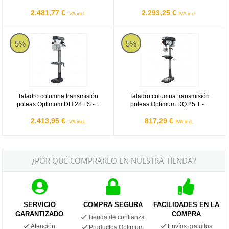
2.481,77 €
2.293,25 €
IVA incl.
IVA incl.
Optimum DH 28 FS
Optimum DQ 25 T
5%
5%
Taladro columna transmisión
Taladro columna transmisión
poleas Optimum DH 28 FS -...
poleas Optimum DQ 25 T -...
2.413,95 €
817,29 €
IVA incl.
IVA incl.
¿POR QUÉ COMPRARLO EN NUESTRA TIENDA?
SERVICIO
COMPRA SEGURA
FACILIDADES EN LA
GARANTIZADO
COMPRA
Tienda de confianza
Atención
Envíos gratuitos
Productos Optimum