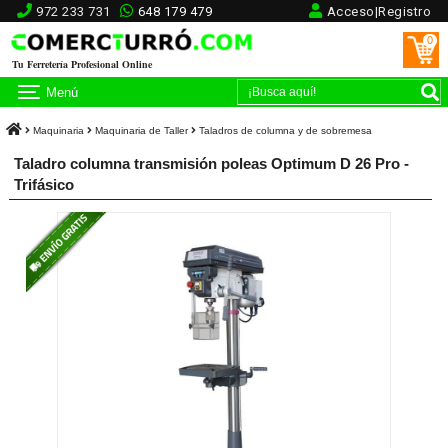
972 233 731
648 179 479
Acceso|Registro
0
Tu Ferretería Profesional Online
Menú
Maquinaria
Maquinaria de Taller
Taladros de columna y de sobremesa
Taladro columna transmisión poleas Optimum D 26 Pro -
Trifásico