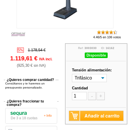
4.46/5 en 106 votos
Ref:
3003030
ID:
16162
5%
1.178,54 €
Disponible
1.119,61 €
IVA incl.
(925,30 €
)
sin IVA
Tensión alimentación:
¿Quieres comprar cantidad?
Consúltanos y te haremos un
presupuesto personalizado.
Cantidad
-
+
¿Quieres fraccionar tu
compra?
Añadir al carrito
+ Info
De 3 a 18 cuotas