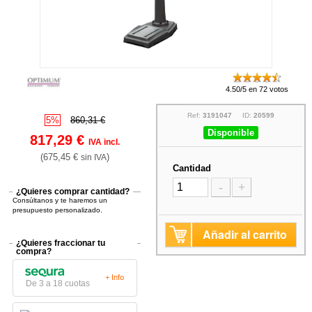
4.50/5 en 72 votos
Ref:
3191047
ID:
20599
5%
860,31 €
Disponible
817,29 €
IVA incl.
(675,45 €
)
sin IVA
Cantidad
-
+
¿Quieres comprar cantidad?
Consúltanos y te haremos un
presupuesto personalizado.
Añadir al carrito
¿Quieres fraccionar tu
compra?
+ Info
De 3 a 18 cuotas