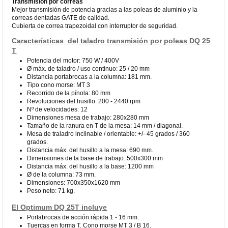
Transmisión por correas
Mejor transmisión de potencia gracias a las poleas de aluminio y la
correas dentadas GATE de calidad.
Cubierta de correa trapezoidal con interruptor de seguridad.
Características del taladro transmisión por poleas DQ 25
T
Potencia del motor: 750 W / 400V
Ø máx. de taladro / uso continuo: 25 / 20 mm
Distancia portabrocas a la columna: 181 mm.
Tipo cono morse: MT 3
Recorrido de la pínola: 80 mm
Revoluciones del husillo: 200 - 2440 rpm
Nº de velocidades: 12
Dimensiones mesa de trabajo: 280x280 mm
Tamaño de la ranura en T de la mesa: 14 mm / diagonal.
Mesa de traladro inclinable / orientable: +/- 45 grados / 360
grados.
Distancia máx. del husillo a la mesa: 690 mm.
Dimensiones de la base de trabajo: 500x300 mm
Distancia máx. del husillo a la base: 1200 mm
Ø de la columna: 73 mm.
Dimensiones: 700x350x1620 mm
Peso neto: 71 kg.
El Optimum DQ 25T incluye
Portabrocas de acción rápida 1 - 16 mm.
Tuercas en forma T. Cono morse MT 3 / B 16.