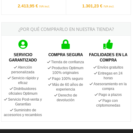
2.413,95 €
1.301,23 €
IVA incl.
IVA incl.
¿POR QUÉ COMPRARLO EN NUESTRA TIENDA?
SERVICIO
COMPRA SEGURA
FACILIDADES EN LA
GARANTIZADO
COMPRA
Tienda de confianza
Atención
Envíos gratuitos
Productos Optimum
personalizada
100% originales
Entregas en 24
Servicio rápido y
horas
Pago 100% seguro
eficaz
Asesoramiento en la
Más de 60 años de
Distribuidores
compra
experiencia
oficiales Optimum
Pago a plazos
Derecho de
Servicio Post-venta y
devolución
Pago con
Garantías
criptomonedas
Suministro de
accesorios y recambios