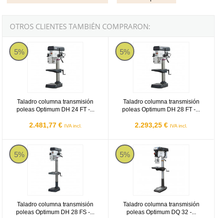
OTROS CLIENTES TAMBIÉN COMPRARON:
Optimum DH 24 FT
Optimum DH 28 FT
5%
5%
Taladro columna transmisión
Taladro columna transmisión
poleas Optimum DH 24 FT -...
poleas Optimum DH 28 FT -...
2.481,77 €
2.293,25 €
IVA incl.
IVA incl.
Optimum DH 28 FS
Optimum DQ 32
5%
5%
Taladro columna transmisión
Taladro columna transmisión
poleas Optimum DH 28 FS -...
poleas Optimum DQ 32 -...