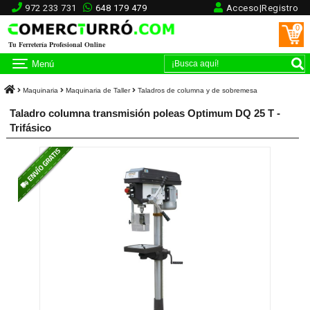
972 233 731
648 179 479
Acceso|Registro
0
Tu Ferretería Profesional Online
Menú
Maquinaria
Maquinaria de Taller
Taladros de columna y de sobremesa
Taladro columna transmisión poleas Optimum DQ 25 T -
Trifásico