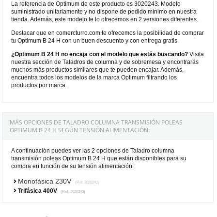
La referencia de Optimum de este producto es 3020243. Modelo
suministrado unitariamente y no dispone de pedido mínimo en nuestra
tienda. Además, este modelo te lo ofrecemos en 2 versiones diferentes.
Destacar que en comercturro.com te ofrecemos la posibilidad de comprar
tu Optimum B 24 H con un buen descuento y con entrega gratis.
¿Optimum B 24 H no encaja con el modelo que estás buscando?
Visita
nuestra sección de Taladros de columna y de sobremesa y encontrarás
muchos más productos similares que te pueden encajar. Además,
encuentra todos los modelos de la marca Optimum filtrando los
productos por marca.
MÁS OPCIONES DE TALADRO COLUMNA TRANSMISIÓN POLEAS
OPTIMUM B 24 H SEGÚN TENSIÓN ALIMENTACIÓN:
A continuación puedes ver las 2 opciones de Taladro columna
transmisión poleas Optimum B 24 H que están disponibles para su
compra en función de su tensión alimentación:
Monofásica 230V
(Ref. 3020241)
Trifásica 400V
(Ref. 3020243)