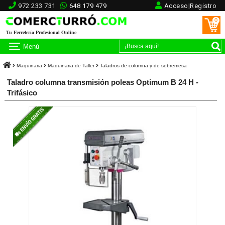
972 233 731
648 179 479
Acceso|Registro
0
Tu Ferretería Profesional Online
Menú
Maquinaria
Maquinaria de Taller
Taladros de columna y de sobremesa
Taladro columna transmisión poleas Optimum B 24 H -
Trifásico