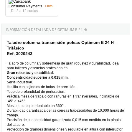
+ Info
De 3 a 12 cuotas
INFORMACIÓN DETALLADA DE OPTIMUM B 24 H:
Taladro columna transmisión poleas Optimum B 24 H -
Trifásico
Ref. 3020243
Taladro de columna y sobremesa de gran robustez y durabilidad, ideal
para talleres y escuelas profesionales.
Gran robustez y estabilidad.
Concentricidad superior a 0,015 mm
.
Serie industrial
.
Husillo con cojinetes de bolas de precisión.
Tope de profundidad de perforación.
Práctica mesa de trabajo con ranuras en T transversales, inclinable de
-45° a +45°.
Mesa de trabajo orientable en 360°.
Durabilidad garantizada de las correas trapezoidales de 10.000 horas de
trabajo.
Precisión de concentricidad garantizada 0,015 mm medida en la pínola
del taladro.
Protección de grandes dimensiones y regulable en altura con interruptor