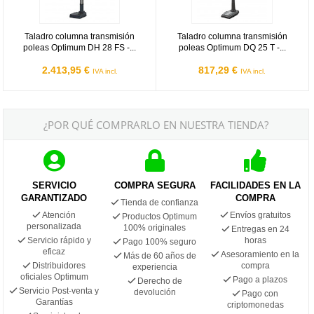
Taladro columna transmisión
Taladro columna transmisión
poleas Optimum DH 28 FS -...
poleas Optimum DQ 25 T -...
2.413,95 €
817,29 €
IVA incl.
IVA incl.
¿POR QUÉ COMPRARLO EN NUESTRA TIENDA?
SERVICIO
COMPRA SEGURA
FACILIDADES EN LA
GARANTIZADO
COMPRA
Tienda de confianza
Atención
Envíos gratuitos
Productos Optimum
personalizada
100% originales
Entregas en 24
Servicio rápido y
horas
Pago 100% seguro
eficaz
Asesoramiento en la
Más de 60 años de
Distribuidores
compra
experiencia
oficiales Optimum
Pago a plazos
Derecho de
Servicio Post-venta y
devolución
Pago con
Garantías
criptomonedas