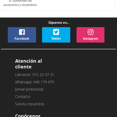
Suministro de
accesorios y recambios
Síguenos en...
Facebook
Twitter
Instagram
Atención al
cliente
Llámanos: 972 23 37 31
Whatsapp: 648 179 479
[email protected]
Contacto
Solicita repuestos
Conócenos