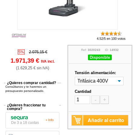
4.52/5 en 100 votos
Ref:
3020243
ID:
14932
5%
2.075,15 €
Disponible
1.971,39 €
IVA incl.
(1.629,25 €
)
sin IVA
Tensión alimentación:
¿Quieres comprar cantidad?
Consúltanos y te haremos un
presupuesto personalizado.
Cantidad
-
+
¿Quieres fraccionar tu
compra?
Añadir al carrito
+ Info
De 3 a 18 cuotas