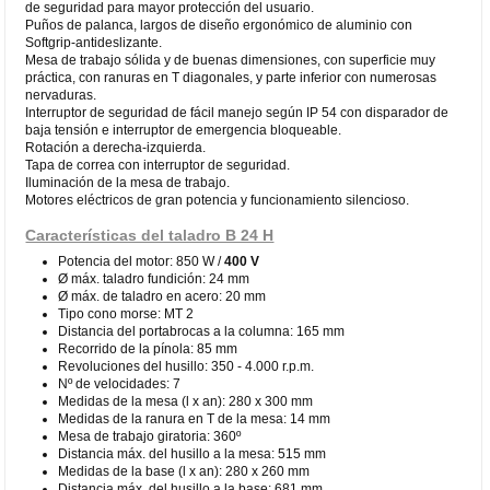
de seguridad para mayor protección del usuario.
Puños de palanca, largos de diseño ergonómico de aluminio con
Softgrip-antideslizante.
Mesa de trabajo sólida y de buenas dimensiones, con superficie muy
práctica, con ranuras en T diagonales, y parte inferior con numerosas
nervaduras.
Interruptor de seguridad de fácil manejo según IP 54 con disparador de
baja tensión e interruptor de emergencia bloqueable.
Rotación a derecha-izquierda.
Tapa de correa con interruptor de seguridad.
Iluminación de la mesa de trabajo.
Motores eléctricos de gran potencia y funcionamiento silencioso.
Características del taladro B 24 H
Potencia del motor: 850 W /
400 V
Ø máx. taladro fundición: 24 mm
Ø máx. de taladro en acero: 20 mm
Tipo cono morse: MT 2
Distancia del portabrocas a la columna: 165 mm
Recorrido de la pínola: 85 mm
Revoluciones del husillo: 350 - 4.000 r.p.m.
Nº de velocidades: 7
Medidas de la mesa (l x an): 280 x 300 mm
Medidas de la ranura en T de la mesa: 14 mm
Mesa de trabajo giratoria: 360º
Distancia máx. del husillo a la mesa: 515 mm
Medidas de la base (l x an): 280 x 260 mm
Distancia máx. del husillo a la base: 681 mm