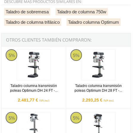
DESCUBRE MÁS PRODUCTOS SIMILARES EN:
Taladro de sobremesa
Taladro de columna 750w
Taladro de columna trifásico
Taladro columna Optimum
OTROS CLIENTES TAMBIÉN COMPRARON:
Optimum DH 24 FT
Optimum DH 28 FT
5%
5%
Taladro columna transmisión
Taladro columna transmisión
poleas Optimum DH 24 FT -...
poleas Optimum DH 28 FT -...
2.481,77 €
2.293,25 €
IVA incl.
IVA incl.
Optimum DH 28 FS
Optimum DQ 25 T
5%
5%