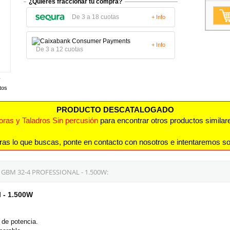
¿Quieres fraccionar tu compra?
De 3 a 18 cuotas
+ Info
+ Info
De 3 a 12 cuotas
tos
PRODUCTO DESCATALOGADO
doras y Taladros Sin percusión
para encontrar otros productos similare
ras lo que buscas, ponte en contacto con nosotros e intentaremos so
BM 32-4 PROFESSIONAL - 1.500W:
 - 1.500W
 de potencia.