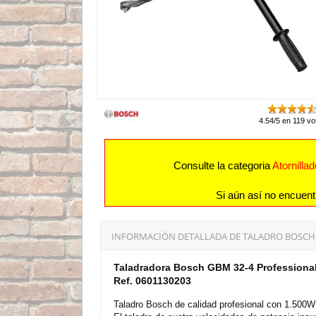
4.54/5 en 119 vo
Consulte la categoria
Atornilla
Si aún así no encuent
INFORMACIÓN DETALLADA DE TALADRO BOSCH G
Taladradora Bosch GBM 32-4 Professional
Ref. 0601130203
Taladro Bosch de calidad profesional con 1.500W