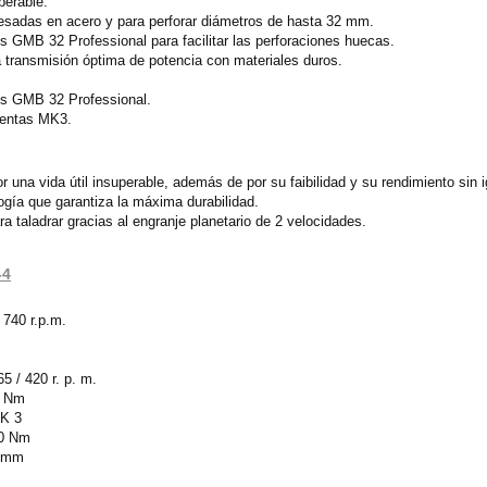
perable.
esadas en acero y para perforar diámetros de hasta 32 mm.
s GMB 32 Professional para facilitar las perforaciones huecas.
transmisión óptima de potencia con materiales duros.
os GMB 32 Professional.
ientas MK3.
 una vida útil insuperable, además de por su faibilidad y su rendimiento sin 
ogía que garantiza la máxima durabilidad.
ra taladrar gracias al engranje planetario de 2 velocidades.
-4
 740 r.p.m.
5 / 420 r. p. m.
,0 Nm
MK 3
,0 Nm
5 mm