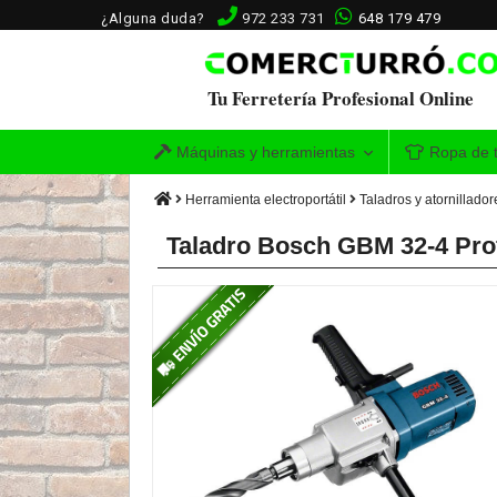
¿Alguna duda?
972 233 731
648 179 479
Tu Ferretería Profesional Online
Máquinas y herramientas
Ropa de t
Herramienta electroportátil
Taladros y atornillador
Taladro Bosch GBM 32-4 Prof