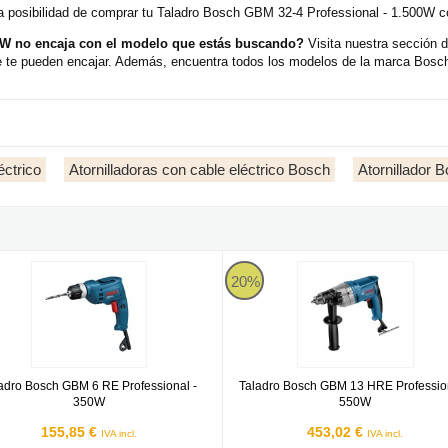
 posibilidad de comprar tu Taladro Bosch GBM 32-4 Professional - 1.500W co
0W no encaja con el modelo que estás buscando?
Visita nuestra sección d
te pueden encajar. Además, encuentra todos los modelos de la marca Bosch 
éctrico
Atornilladoras con cable eléctrico Bosch
Atornillador 
rnillador a batería
o Bosch GBM 6 RE Professional - 350W
Taladro Bosch GBM 13 HRE Profe
20%
adro Bosch GBM 6 RE Professional -
Taladro Bosch GBM 13 HRE Profession
350W
550W
155,85 €
453,02 €
IVA incl.
IVA incl.