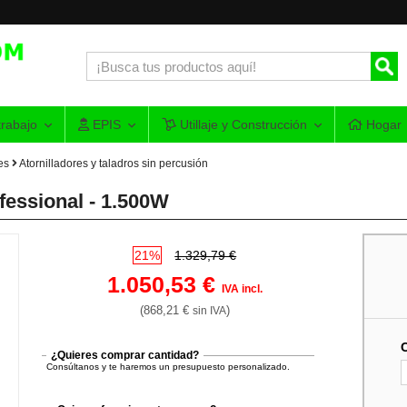
rabajo
EPIS
Utillaje y Construcción
Hogar
es
Atornilladores y taladros sin percusión
essional - 1.500W
21%
1.329,79 €
1.050,53 €
IVA incl.
(868,21 €
)
sin IVA
¿Quieres comprar cantidad?
Consúltanos y te haremos un presupuesto personalizado.