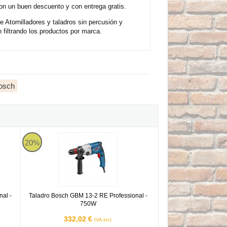
n un buen descuento y con entrega gratis.
e Atornilladores y taladros sin percusión y
filtrando los productos por marca.
Bosch
ssional - 550W
Taladro Bosch GBM 13-2 RE Professional - 750W
20%
al -
Taladro Bosch GBM 13-2 RE Professional -
750W
332,02 €
IVA incl.