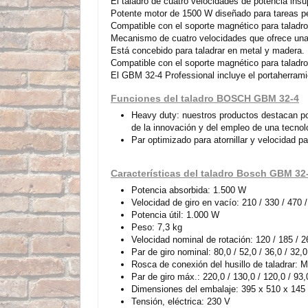
El taladro de cuatro velocidades de potencia insu
Potente motor de 1500 W diseñado para tareas p
Compatible con el soporte magnético para taladro
Mecanismo de cuatro velocidades que ofrece una 
Está concebido para taladrar en metal y madera.
Compatible con el soporte magnético para taladr
El GBM 32-4 Professional incluye el portaherram
Funciones del taladro BOSCH GBM 32-4
Heavy duty: nuestros productos destacan por
de la innovación y del empleo de una tecnol
Par optimizado para atornillar y velocidad pa
Características del taladro Bosch GBM 32
Potencia absorbida: 1.500 W
Velocidad de giro en vacío: 210 / 330 / 470 /
Potencia útil: 1.000 W
Peso: 7,3 kg
Velocidad nominal de rotación: 120 / 185 / 26
Par de giro nominal: 80,0 / 52,0 / 36,0 / 32
Rosca de conexión del husillo de taladrar: 
Par de giro máx.: 220,0 / 130,0 / 120,0 / 93
Dimensiones del embalaje: 395 x 510 x 14
Tensión, eléctrica: 230 V