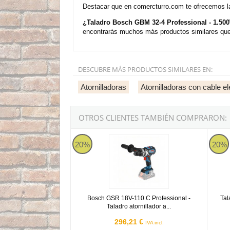
Destacar que en comercturro.com te ofrecemos la
¿Taladro Bosch GBM 32-4 Professional - 1.50
encontrarás muchos más productos similares que 
DESCUBRE MÁS PRODUCTOS SIMILARES EN:
Atornilladoras
Atornilladoras con cable el
OTROS CLIENTES TAMBIÉN COMPRARON:
Bosch GSR 18V-110 C Professional - Taladro ato
Taladr
20%
20%
Bosch GSR 18V-110 C Professional -
Tal
Taladro atornillador a...
296,21 €
IVA incl.