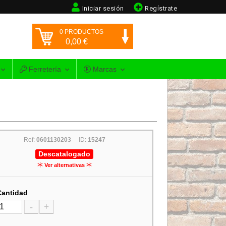
Iniciar sesión
Regístrate
0
PRODUCTOS
0,00
€
Ferretería
Marcas
Ref:
0601130203
ID:
15247
Descatalogado
Ver alternativas
Cantidad
-
+