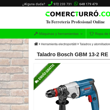
¿Alguna duda?
972 233 731
648 179 479
Tu Ferretería Profesional Online
Máquinas y herramientas
Ropa de t
Herramienta electroportátil
Taladros y atornillador
Taladro Bosch GBM 13-2 RE 