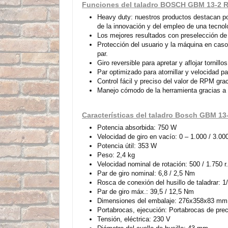
Funciones del taladro BOSCH GBM 13-2 
Heavy duty: nuestros productos destacan por
de la innovación y del empleo de una tecnol
Los mejores resultados con preselección de 
Protección del usuario y la máquina en caso
par.
Giro reversible para apretar y aflojar tornillos
Par optimizado para atornillar y velocidad pa
Control fácil y preciso del valor de RPM gra
Manejo cómodo de la herramienta gracias a 
Características del taladro Bosch GBM 13
Potencia absorbida: 750 W
Velocidad de giro en vacío: 0 – 1.000 / 3.000
Potencia útil: 353 W
Peso: 2,4 kg
Velocidad nominal de rotación: 500 / 1.750 r.
Par de giro nominal: 6,8 / 2,5 Nm
Rosca de conexión del husillo de taladrar: 
Par de giro máx.: 39,5 / 12,5 Nm
Dimensiones del embalaje: 276x358x83 mm
Portabrocas, ejecución: Portabrocas de prec
Tensión, eléctrica: 230 V