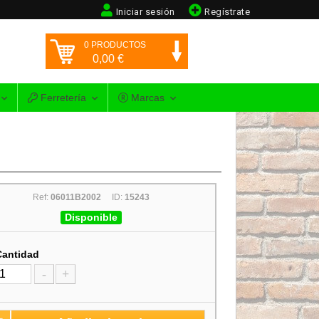
Iniciar sesión
Regístrate
0
PRODUCTOS
0,00
€
Ferretería
Marcas
Ref:
06011B2002
ID:
15243
Disponible
Cantidad
-
+