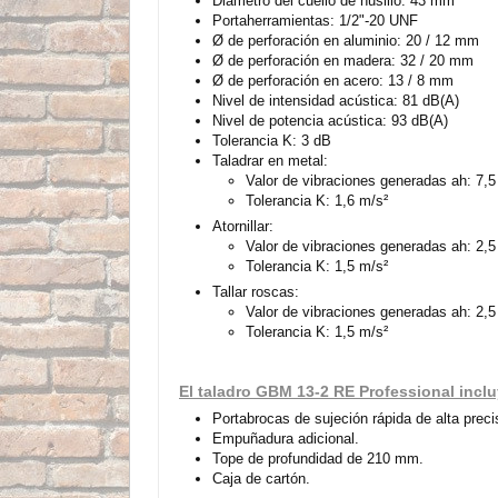
Diámetro del cuello de husillo: 43 mm
Portaherramientas: 1/2"-20 UNF
Ø de perforación en aluminio: 20 / 12 mm
Ø de perforación en madera: 32 / 20 mm
Ø de perforación en acero: 13 / 8 mm
Nivel de intensidad acústica: 81 dB(A)
Nivel de potencia acústica: 93 dB(A)
Tolerancia K: 3 dB
Taladrar en metal:
Valor de vibraciones generadas ah: 7,5
Tolerancia K: 1,6 m/s²
Atornillar:
Valor de vibraciones generadas ah: 2,5
Tolerancia K: 1,5 m/s²
Tallar roscas:
Valor de vibraciones generadas ah: 2,5
Tolerancia K: 1,5 m/s²
El taladro GBM 13-2 RE Professional incl
Portabrocas de sujeción rápida de alta prec
Empuñadura adicional.
Tope de profundidad de 210 mm.
Caja de cartón.