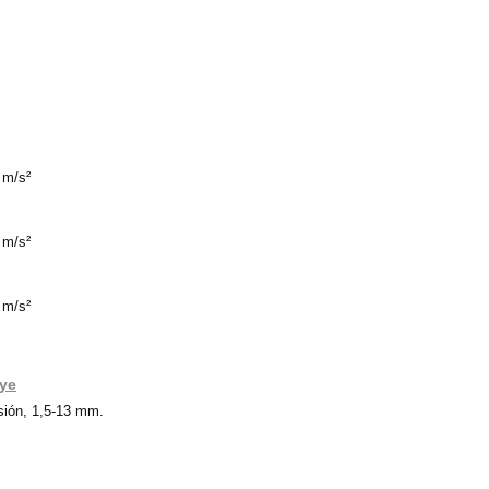
 m/s²
 m/s²
 m/s²
uye
isión, 1,5-13 mm.