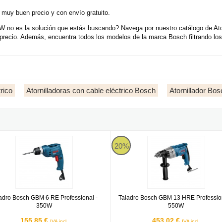
 muy buen precio y con envío gratuito.
no es la solución que estás buscando? Navega por nuestro catálogo de Atorn
ecio. Además, encuentra todos los modelos de la marca Bosch filtrando los
rico
Atornilladoras con cable eléctrico Bosch
Atornillador Bos
rnillador a batería
o Bosch GBM 6 RE Professional - 350W
Taladro Bosch GBM 13 HRE Profe
20%
adro Bosch GBM 6 RE Professional -
Taladro Bosch GBM 13 HRE Profession
350W
550W
155,85 €
453,02 €
IVA incl.
IVA incl.