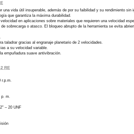
RE
 una vida útil insuperable, además de por su faibilidad y su rendimiento sin 
ogía que garantiza la máxima durabilidad.
velocidad en aplicaciones sobre materiales que requieren una velocidad espe
 de sobrecarga o atasco. El bloqueo abrupto de la herramienta se evita abri
.
ra taladrar gracias al engranaje planetario de 2 velocidades.
cias a su velocidad variable.
la empuñadura suave antivibración.
-2 RE
 r.p.m.
 p. m.
1/2" – 20 UNF
isión