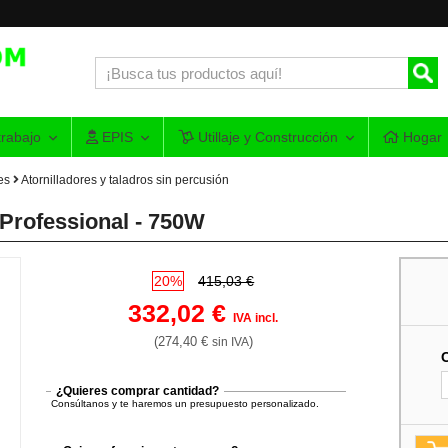
rabajo
EPIS
Utillaje y Construcción
Hogar
es
Atornilladores y taladros sin percusión
Professional - 750W
20%
415,03 €
332,02 €
IVA incl.
(274,40 €
)
sin IVA
¿Quieres comprar cantidad?
Consúltanos y te haremos un presupuesto personalizado.