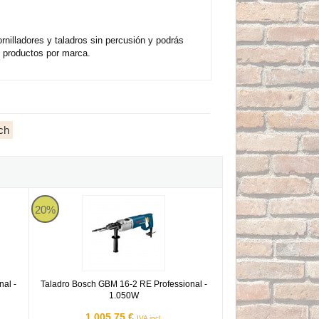
illadores y taladros sin percusión y podrás
 productos por marca.
ch
ssional - 550W
Taladro Bosch GBM 16-2 RE Professional - 1.050W
20%
al -
Taladro Bosch GBM 16-2 RE Professional -
1.050W
1.005,75 €
IVA incl.