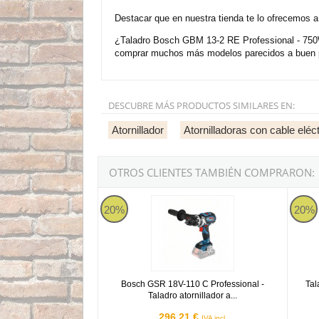
Destacar que en nuestra tienda te lo ofrecemos a
¿Taladro Bosch GBM 13-2 RE Professional - 750W 
comprar muchos más modelos parecidos a buen pr
DESCUBRE MÁS PRODUCTOS SIMILARES EN:
Atornillador
Atornilladoras con cable eléct
OTROS CLIENTES TAMBIÉN COMPRARON:
Bosch GSR 18V-110 C Professional - Taladro ato
Taladr
20%
20%
Bosch GSR 18V-110 C Professional -
Tal
Taladro atornillador a...
296,21 €
IVA incl.