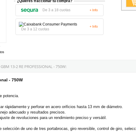
¿Quieres fraccionar tu compra?
De 3 a 18 cuotas
+ Info
+ Info
De 3 a 12 cuotas
tos
BM 13-2 RE PROFESSIONAL - 750W:
onal - 750W
e potencia.
ar rápidamente y perforar en acero orificios hasta 13 mm de diámetro.
ejo adecuado y resultados precisos.
ste de revoluciones para un rendimiento preciso y versátil.
selección de uno de tres portabrocas, giro reversible, control de giro, selecc