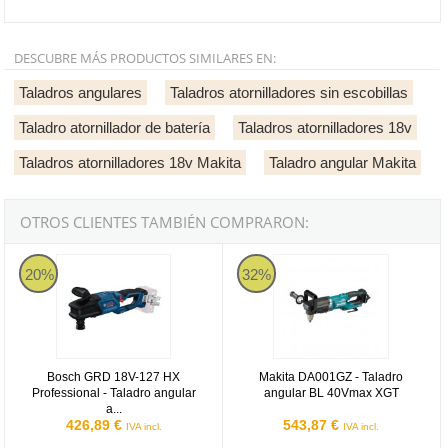
DESCUBRE MÁS PRODUCTOS SIMILARES EN:
Taladros angulares
Taladros atornilladores sin escobillas
Taladro atornillador de batería
Taladros atornilladores 18v
Taladros atornilladores 18v Makita
Taladro angular Makita
OTROS CLIENTES TAMBIÉN COMPRARON:
Bosch GRD 18V-127 HX Professional - Taladro angular a batería
Makita DA001GZ - Taladro angul
20%
32%
Bosch GRD 18V-127 HX
Makita DA001GZ - Taladro
Professional - Taladro angular
angular BL 40Vmax XGT
a...
426,89 €
543,87 €
IVA incl.
IVA incl.