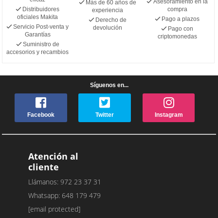
Asesoramiento en la
Más de 60 años de
Distribuidores
compra
experiencia
oficiales Makita
Pago a plazos
Derecho de
Servicio Post-venta y
devolución
Pago con
Garantías
criptomonedas
Suministro de
accesorios y recambios
Síguenos en...
Facebook
Twitter
Instagram
Atención al
cliente
Llámanos: 972 23 37 31
Whatsapp: 648 179 479
[email protected]