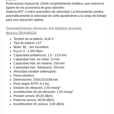
Porta-brocas manual de 13mm completamente metálico, que mejora el
agarre de los accesorios de gran diámetro.
Sistema ADT. Control automático de velocidad, La herramienta cambia
automáticamente la velocidad de corte ajustándose a la carga de trabajo
para una operación optima.
Características técnicas del taladro angular
Makita DDA460ZK
Tensión de la batería: 2x18 V
Tipo de batería: LXT
Motor: BL - Sin escobillas
R.p.m: 0 - 1.400 Rpm
Capacidad portabrocas: 1,5 - 13,0 mm
Capacidad máx. en metal: 13 mm
Capacidad máx. en madera: 159 mm
Capacidad máx. Tabiquería: 159 mm
Velocidad variable (interruptor)
Freno eléctrico
Dimensiones: 530x115x168 mm
Peso según EPTA: 6,4 Kg
Emisión de vibración: 2,50 m/seg²
Incertidumbre (K) de vibración: 1,50 m/seg²
Presión sonora: 85,00 dB(A)
Potencia sonora: 96,00 dB(A)
Incertidumbre (K) sonora: 3,00 dB(A)