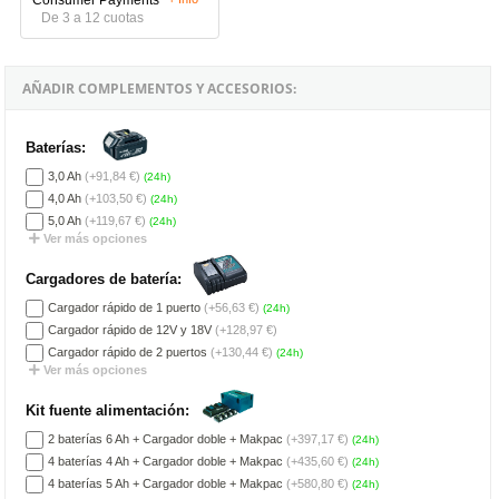
De 3 a 12 cuotas
AÑADIR COMPLEMENTOS Y ACCESORIOS:
Baterías:
3,0 Ah
(+91,84 €)
(24h)
4,0 Ah
(+103,50 €)
(24h)
5,0 Ah
(+119,67 €)
(24h)
Ver más opciones
Cargadores de batería:
Cargador rápido de 1 puerto
(+56,63 €)
(24h)
Cargador rápido de 12V y 18V
(+128,97 €)
Cargador rápido de 2 puertos
(+130,44 €)
(24h)
Ver más opciones
Kit fuente alimentación:
2 baterías 6 Ah + Cargador doble + Makpac
(+397,17 €)
(24h)
4 baterías 4 Ah + Cargador doble + Makpac
(+435,60 €)
(24h)
4 baterías 5 Ah + Cargador doble + Makpac
(+580,80 €)
(24h)