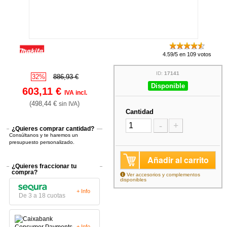
4.59/5 en 109 votos
ID:
17141
32%
886,93 €
Disponible
603,11 €
IVA incl.
(498,44 €
)
sin IVA
Cantidad
-
+
¿Quieres comprar cantidad?
Consúltanos y te haremos un
presupuesto personalizado.
Añadir al carrito
¿Quieres fraccionar tu
compra?
Ver accesorios y complementos
disponibles
+ Info
De 3 a 18 cuotas
+ Info