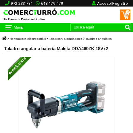
972 233 731
648 179 479
Acceso|Registro
0
Tu Ferretería Profesional Online
Menú
Herramienta electroportátil
Taladros y atornilladores
Taladros angulares
Taladro angular a batería Makita DDA460ZK 18Vx2