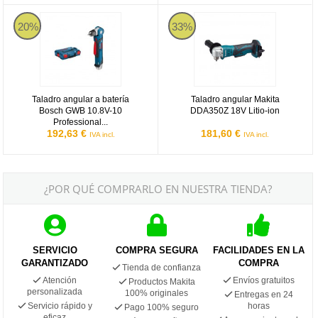
Taladro angular a batería Bosch GWB 10.8V-10 Professional en L
Taladro angular Makita DDA350Z 18
20%
33%
Taladro angular a batería
Taladro angular Makita
Bosch GWB 10.8V-10
DDA350Z 18V Litio-ion
Professional...
192,63 €
181,60 €
IVA incl.
IVA incl.
¿POR QUÉ COMPRARLO EN NUESTRA TIENDA?
SERVICIO
COMPRA SEGURA
FACILIDADES EN LA
GARANTIZADO
COMPRA
Tienda de confianza
Atención
Envíos gratuitos
Productos Makita
personalizada
100% originales
Entregas en 24
Servicio rápido y
horas
Pago 100% seguro
eficaz