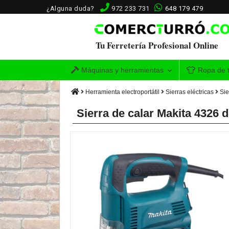
¿Alguna duda?
972 233 731
648 179 479
Tu Ferretería Profesional Online
Máquinas y herramientas
Ropa de t
Herramienta electroportátil
Sierras eléctricas
Sie
Sierra de calar Makita 4326 