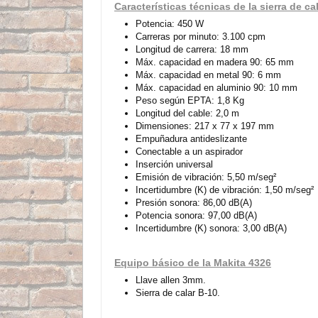
Características técnicas de la sierra de ca
Potencia: 450 W
Carreras por minuto: 3.100 cpm
Longitud de carrera: 18 mm
Máx. capacidad en madera 90: 65 mm
Máx. capacidad en metal 90: 6 mm
Máx. capacidad en aluminio 90: 10 mm
Peso según EPTA: 1,8 Kg
Longitud del cable: 2,0 m
Dimensiones: 217 x 77 x 197 mm
Empuñadura antideslizante
Conectable a un aspirador
Inserción universal
Emisión de vibración: 5,50 m/seg²
Incertidumbre (K) de vibración: 1,50 m/seg²
Presión sonora: 86,00 dB(A)
Potencia sonora: 97,00 dB(A)
Incertidumbre (K) sonora: 3,00 dB(A)
Equipo básico de la Makita 4326
Llave allen 3mm.
Sierra de calar B-10.