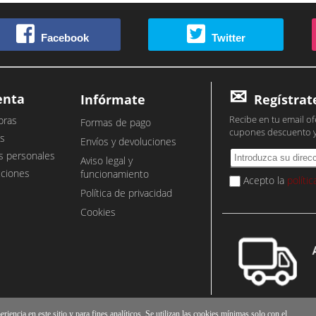
Facebook
Twitter
enta
Infórmate
Regístrat
Recibe en tu email of
pras
Formas de pago
cupones descuento 
s
Envíos y devoluciones
s personales
Aviso legal y
cciones
funcionamiento
Acepto la
políti
Política de privacidad
Cookies
iencia en este sitio y para fines analíticos. Se utilizan las cookies mínimas solo con el