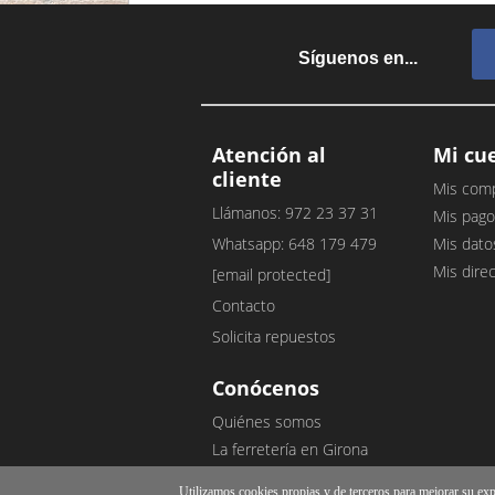
Síguenos en...
Atención al
Mi cu
cliente
Mis com
Llámanos: 972 23 37 31
Mis pago
Whatsapp: 648 179 479
Mis dato
Mis dire
[email protected]
Contacto
Solicita repuestos
Conócenos
Quiénes somos
La ferretería en Girona
Nuestro blog
Utilizamos cookies propias y de terceros para mejorar su exper