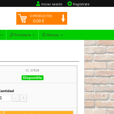
Iniciar sesión
Regístrate
0
PRODUCTOS
0,00
€
Ferretería
Marcas
ID:
17519
Disponible
Cantidad
-
+