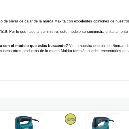
o de sierra de calar de la marca Makita con excelentes opiniones de nuestro
7519. Por lo que hace al suministro, este modelo se suministra unitariament
aja con el modelo que estás buscando?
Visita nuestra sección de Sierras 
 buscas otros productos de la marca Makita también puedes encontrarlos en la
idad variable y pendular + maletín
 de calar Makita 4328 de 450W con velocidad variable y pendular
Makita M4301B - Sierra de calar 
32%