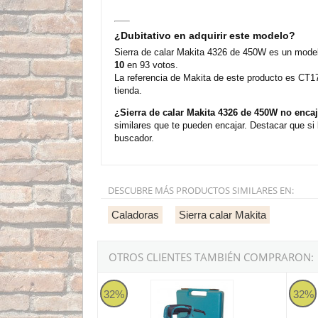
¿Dubitativo en adquirir este modelo?
Sierra de calar Makita 4326 de 450W es un model
10
en 93 votos.
La referencia de Makita de este producto es CT1
tienda.
¿Sierra de calar Makita 4326 de 450W no enc
similares que te pueden encajar. Destacar que si
buscador.
DESCUBRE MÁS PRODUCTOS SIMILARES EN:
Caladoras
Sierra calar Makita
OTROS CLIENTES TAMBIÉN COMPRARON:
Sierra de calar Makita 4329K de 450W con veloc
Sierra
32%
32%