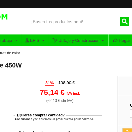
rabajo
EPIS
Utillaje y Construcción
Hogar
rras de calar
de 450W
31%
108,90 €
75,14 €
IVA incl.
(62,10 €
)
sin IVA
¿Quieres comprar cantidad?
Consúltanos y te haremos un presupuesto personalizado.