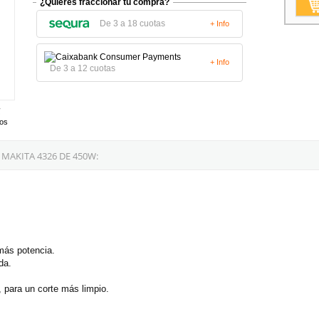
¿Quieres fraccionar tu compra?
De 3 a 18 cuotas
+ Info
+ Info
De 3 a 12 cuotas
tos
MAKITA 4326 DE 450W:
más potencia.
da.
, para un corte más limpio.