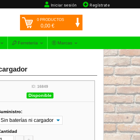
Iniciar sesión
Regístrate
0
PRODUCTOS
0,00
€
Ferretería
Marcas
 cargador
ID:
16849
Disponible
Suministro:
Cantidad