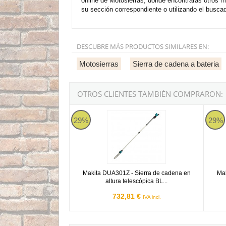
online de Motosierras, donde encontrarás otros 
su sección correspondiente o utilizando el buscad
DESCUBRE MÁS PRODUCTOS SIMILARES EN:
Motosierras
Sierra de cadena a bateria
OTROS CLIENTES TAMBIÉN COMPRARON:
Makita DUA301Z
Makita
29%
29%
Makita DUA301Z - Sierra de cadena en
Mak
altura telescópica BL...
732,81 €
IVA incl.