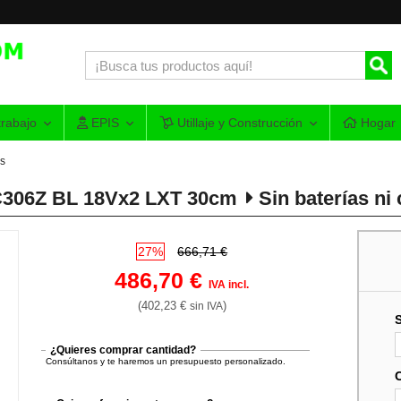
rabajo
EPIS
Utillaje y Construcción
Hogar
as
UC306Z BL 18Vx2 LXT 30cm
Sin baterías ni
27%
666,71 €
486,70 €
IVA incl.
(402,23 €
)
sin IVA
¿Quieres comprar cantidad?
Consúltanos y te haremos un presupuesto personalizado.