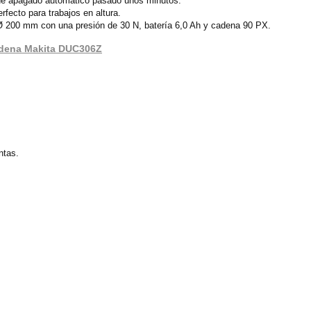
n de apagado automático pasado unos minutos.
rfecto para trabajos en altura.
 Ø 200 mm con una presión de 30 N, batería 6,0 Ah y cadena 90 PX.
cadena Makita DUC306Z
ntas.