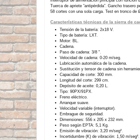
Interruptor de alimentación principal con funció
Tuerca de apriete ”antipérdida”. Gancho trasero pe
58 cortes con una sola carga. Test en tronco de
Características técnicas de la sierra de 
Tensión de la batería: 2x18 V.
Tipo de batería: LXT.
Motor: BL.
Cadena.
Paso de cadena: 3/8 ".
Velocidad de cadena: 0-20 m/seg.
Lubricación automática de la cadena.
Sustitución y tensor de cadena sin herramie
Capacidad de corte: 300 mm.
Longitud del corte: 299 cm.
Depósito de aceite: 0,20 L.
Tipo: 90PX/91PX.
Freno eléctrico.
Arranque suave.
Velocidad variable (interruptor).
Embrague de seguridad.
Dimensiones: 556 x 205 x 232 mm.
Peso según EPTA: 5,1 Kg.
Emisión de vibración: 3,20 m/seg².
Incertidumbre (K) de vibración: 1,50 m/seg².