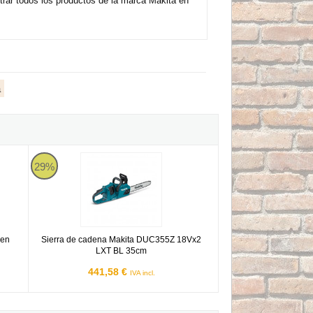
rar todos los productos de la marca Makita en
a
Sierra de cadena Makita DUC355Z 18Vx2 LXT BL 35cm
29%
 en
Sierra de cadena Makita DUC355Z 18Vx2
LXT BL 35cm
441,58 €
IVA incl.