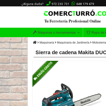
¿Alguna duda?
972 233 731
648 179 479
Tu Ferretería Profesional Online
Máquinas y herramientas
Ropa de t
Maquinaria
Maquinaria de Jardinería
Motosierr
Sierra de cadena Makita D