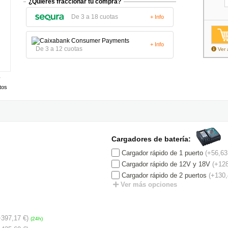
¿Quieres fraccionar tu compra?
De 3 a 18 cuotas
+ Info
+ Info
De 3 a 12 cuotas
Ver 
tos
Cargadores de batería:
Cargador rápido de 1 puerto
(+56,63
Cargador rápido de 12V y 18V
(+128
Cargador rápido de 2 puertos
(+130,
Ver más opciones
+397,17 €)
(24h)