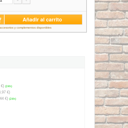
-
+
Añadir al carrito
accesorios y complementos disponibles
 €)
(24h)
,97 €)
44 €)
(24h)