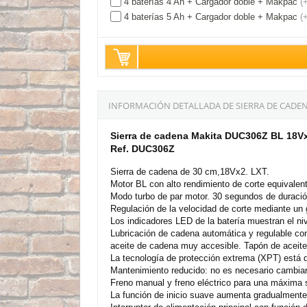
4 baterías 4 Ah + Cargador doble + Makpac
(
4 baterías 5 Ah + Cargador doble + Makpac
(
INFORMACIÓN DETALLADA DE SIERRA DE CADENA
Sierra de cadena Makita DUC306Z BL 18V
Ref. DUC306Z
Sierra de cadena de 30 cm,18Vx2. LXT.
Motor BL con alto rendimiento de corte equivalen
Modo turbo de par motor. 30 segundos de duració
Regulación de la velocidad de corte mediante un 
Los indicadores LED de la batería muestran el ni
Lubricación de cadena automática y regulable con 
aceite de cadena muy accesible. Tapón de aceite
La tecnología de protección extrema (XPT) está d
Mantenimiento reducido: no es necesario cambiar el
Freno manual y freno eléctrico para una máxima s
La función de inicio suave aumenta gradualmente