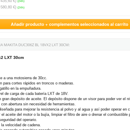
+435,60 €)
(24h)
+580,80 €)
(24h)
Añadir producto + complementos seleccionados al carrito
 MAKITA DUC306Z BL 18VX2 LXT 30CM:
x2 LXT 30cm
te a una motosierra de 30cc.
n para cortes rápidos en troncos o maderas.
gatillo en la empuñadura.
vel de carga de cada batería LXT de 18V.
gran depósito de aceite. El depósito dispone de un visor para poder ver el n
 con abertura sin necesidad de herramientas.
iseñada para mejorar la resistencia al polvo y al agua y así poder operar en 
 aceite del motor o la bujía, limpiar el filtro de aire o drenar el combustibl
eguridad del operario.
 la velocidad de cadena.