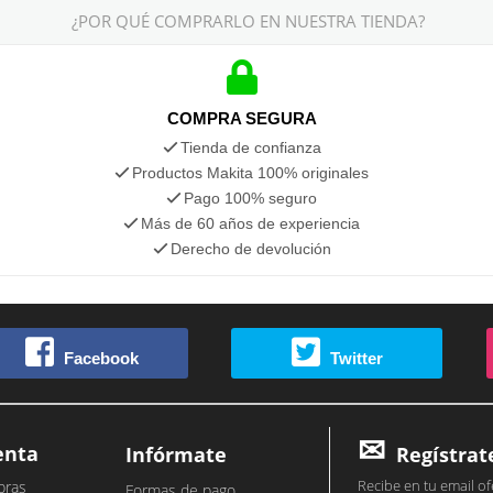
¿POR QUÉ COMPRARLO EN NUESTRA TIENDA?
COMPRA SEGURA
Tienda de confianza
Productos Makita 100% originales
Pago 100% seguro
Más de 60 años de experiencia
Derecho de devolución
Facebook
Twitter
enta
Infórmate
Regístrat
Recibe en tu email of
pras
Formas de pago