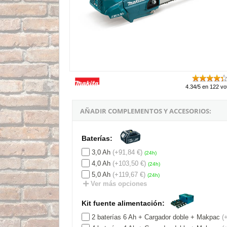
4.34/5 en 122 vo
AÑADIR COMPLEMENTOS Y ACCESORIOS:
Baterías:
3,0 Ah
(+91,84 €)
(24h)
4,0 Ah
(+103,50 €)
(24h)
5,0 Ah
(+119,67 €)
(24h)
Ver más opciones
Kit fuente alimentación:
2 baterías 6 Ah + Cargador doble + Makpac
(