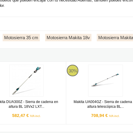
modelos que pueden encajar con tu necesidad Además, también puedes encont
or.
Motosierra 35 cm
Motosierra Makita 18v
Motosierra Makit
 DUA300Z - Sierra de cadena en altura BL 18Vx2 LXT 30cm
Makita UA004GZ
30%
ita DUA300Z - Sierra de cadena en
Makita UA004GZ - Sierra de cadena
altura BL 18Vx2 LXT...
altura telescópica BL...
582,47 €
708,94 €
IVA incl.
IVA incl.