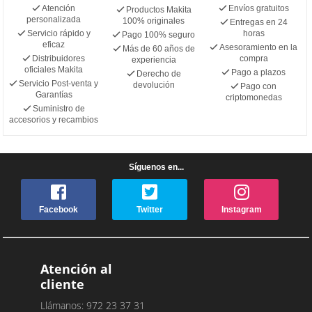
Atención
Envíos gratuitos
Productos Makita
personalizada
100% originales
Entregas en 24
Servicio rápido y
horas
Pago 100% seguro
eficaz
Asesoramiento en la
Más de 60 años de
Distribuidores
compra
experiencia
oficiales Makita
Pago a plazos
Derecho de
Servicio Post-venta y
devolución
Pago con
Garantías
criptomonedas
Suministro de
accesorios y recambios
Síguenos en...
Facebook
Twitter
Instagram
Atención al
cliente
Llámanos: 972 23 37 31