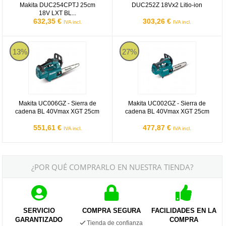
Makita DUC254CPTJ 25cm
DUC252Z 18Vx2 Litio-ion
18V LXT BL...
632,35 €
303,26 €
IVA incl.
IVA incl.
Makita UC006GZ
Makita UC002GZ
13%
27%
Makita UC006GZ - Sierra de
Makita UC002GZ - Sierra de
cadena BL 40Vmax XGT 25cm
cadena BL 40Vmax XGT 25cm
551,61 €
477,87 €
IVA incl.
IVA incl.
¿POR QUÉ COMPRARLO EN NUESTRA TIENDA?
SERVICIO
COMPRA SEGURA
FACILIDADES EN LA
GARANTIZADO
COMPRA
Tienda de confianza