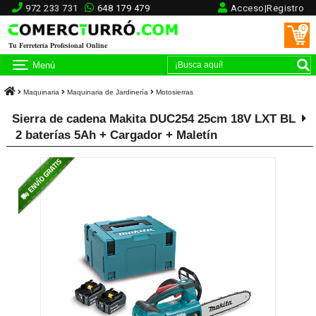
972 233 731
648 179 479
Acceso|Registro
0
Tu Ferretería Profesional Online
Menú
Maquinaria
Maquinaria de Jardinería
Motosierras
Sierra de cadena Makita DUC254 25cm 18V LXT BL
2 baterías 5Ah + Cargador + Maletín