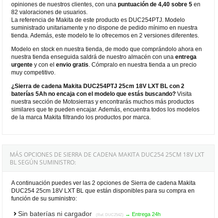
opiniones de nuestros clientes, con una
puntuación de 4,40 sobre 5
en
82 valoraciones de usuarios.
La referencia de Makita de este producto es DUC254PTJ. Modelo
suministrado unitariamente y no dispone de pedido mínimo en nuestra
tienda. Además, este modelo te lo ofrecemos en 2 versiones diferentes.
Modelo en stock en nuestra tienda, de modo que comprándolo ahora en
nuestra tienda enseguida saldrá de nuestro almacén con una
entrega
urgente
y con el
envio gratis
. Cómpralo en nuestra tienda a un precio
muy competitivo.
¿Sierra de cadena Makita DUC254PTJ 25cm 18V LXT BL con 2
baterías 5Ah no encaja con el modelo que estás buscando?
Visita
nuestra sección de Motosierras y encontrarás muchos más productos
similares que te pueden encajar. Además, encuentra todos los modelos
de la marca Makita filtrando los productos por marca.
MÁS OPCIONES DE SIERRA DE CADENA MAKITA DUC254 25CM 18V LXT
BL SEGÚN SUMINISTRO:
A continuación puedes ver las 2 opciones de Sierra de cadena Makita
DUC254 25cm 18V LXT BL que están disponibles para su compra en
función de su suministro:
Sin baterías ni cargador
→ Entrega 24h
(Ref. DUC254Z)