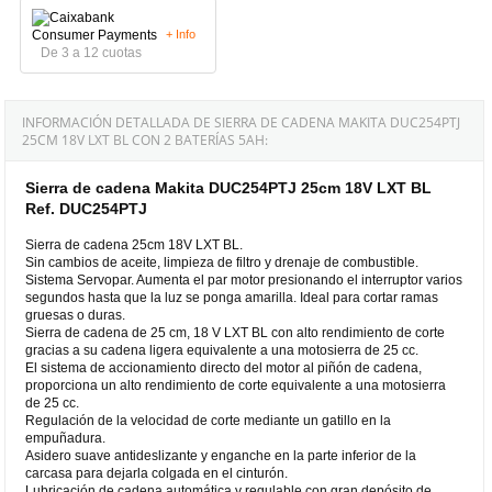
+ Info
De 3 a 12 cuotas
INFORMACIÓN DETALLADA DE SIERRA DE CADENA MAKITA DUC254PTJ
25CM 18V LXT BL CON 2 BATERÍAS 5AH:
Sierra de cadena Makita DUC254PTJ 25cm 18V LXT BL
Ref. DUC254PTJ
Sierra de cadena 25cm 18V LXT BL.
Sin cambios de aceite, limpieza de filtro y drenaje de combustible.
Sistema Servopar. Aumenta el par motor presionando el interruptor varios
segundos hasta que la luz se ponga amarilla. Ideal para cortar ramas
gruesas o duras.
Sierra de cadena de 25 cm, 18 V LXT BL con alto rendimiento de corte
gracias a su cadena ligera equivalente a una motosierra de 25 cc.
El sistema de accionamiento directo del motor al piñón de cadena,
proporciona un alto rendimiento de corte equivalente a una motosierra
de 25 cc.
Regulación de la velocidad de corte mediante un gatillo en la
empuñadura.
Asidero suave antideslizante y enganche en la parte inferior de la
carcasa para dejarla colgada en el cinturón.
Lubricación de cadena automática y regulable con gran depósito de