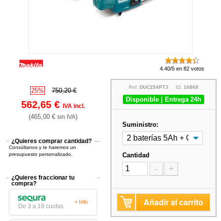
4.40/5 en 82 votos
Ref:
DUC254PTJ
ID:
16868
25%
750,20 €
Disponible | Entrega 24h
562,65 €
IVA incl.
(465,00 €
)
sin IVA
Suministro:
¿Quieres comprar cantidad?
Consúltanos y te haremos un
presupuesto personalizado.
Cantidad
-
+
¿Quieres fraccionar tu
compra?
Añadir al carrito
+ Info
De 3 a 18 cuotas