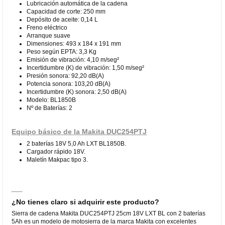
Lubricación automática de la cadena
Capacidad de corte: 250 mm
Depósito de aceite: 0,14 L
Freno eléctrico
Arranque suave
Dimensiones: 493 x 184 x 191 mm
Peso según EPTA: 3,3 Kg
Emisión de vibración: 4,10 m/seg²
Incertidumbre (K) de vibración: 1,50 m/seg²
Presión sonora: 92,20 dB(A)
Potencia sonora: 103,20 dB(A)
Incertidumbre (K) sonora: 2,50 dB(A)
Modelo: BL1850B
Nº de Baterías: 2
Equipo básico de la Makita DUC254PTJ
2 baterías 18V 5,0 Ah LXT BL1850B.
Cargador rápido 18V.
Maletín Makpac tipo 3.
¿No tienes claro si adquirir este producto?
Sierra de cadena Makita DUC254PTJ 25cm 18V LXT BL con 2 baterías
5Ah es un modelo de motosierra de la marca Makita con excelentes