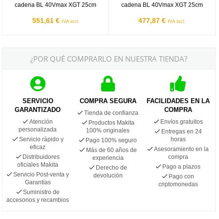
cadena BL 40Vmax XGT 25cm
cadena BL 40Vmax XGT 25cm
551,61 €
477,87 €
IVA incl.
IVA incl.
¿POR QUÉ COMPRARLO EN NUESTRA TIENDA?
SERVICIO
COMPRA SEGURA
FACILIDADES EN LA
GARANTIZADO
COMPRA
Tienda de confianza
Atención
Envíos gratuitos
Productos Makita
personalizada
100% originales
Entregas en 24
Servicio rápido y
horas
Pago 100% seguro
eficaz
Asesoramiento en la
Más de 60 años de
Distribuidores
compra
experiencia
oficiales Makita
Pago a plazos
Derecho de
Servicio Post-venta y
devolución
Pago con
Garantías
criptomonedas
Suministro de
accesorios y recambios