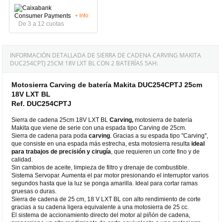
+ Info
De 3 a 12 cuotas
INFORMACIÓN DETALLADA DE SIERRA DE CADENA CARVING MAKITA
DUC254CPTJ 25CM 18V LXT BL CON 2 BATERÍAS 5AH:
Motosierra Carving de batería Makita DUC254CPTJ 25cm
18V LXT BL
Ref. DUC254CPTJ
Sierra de cadena 25cm 18V LXT BL
Carving,
motosierra de batería
Makita que viene de serie con una espada tipo Carving de 25cm.
Sierra de cadena para poda
carving
. Gracias a su espada tipo "Carving",
que consiste en una espada más estrecha, esta motosierra resulta
ideal
para trabajos de precisión y cirugía
, que requieren un corte fino y de
calidad.
Sin cambios de aceite, limpieza de filtro y drenaje de combustible.
Sistema Servopar. Aumenta el par motor presionando el interruptor varios
segundos hasta que la luz se ponga amarilla. Ideal para cortar ramas
gruesas o duras.
Sierra de cadena de 25 cm, 18 V LXT BL con alto rendimiento de corte
gracias a su cadena ligera equivalente a una motosierra de 25 cc.
El sistema de accionamiento directo del motor al piñón de cadena,