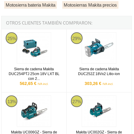
Motosierra bateria Makita
Motosierras Makita precios
OTROS CLIENTES TAMBIÉN COMPRARON:
Sierra de cadena Makita DUC254PTJ 25cm 18V LXT BL con 2 bate
Sierra de cadena Makita DUC252Z 
25%
29%
Sierra de cadena Makita
Sierra de cadena Makita
DUC254PTJ 25cm 18V LXT BL
DUC252Z 18Vx2 Litio-ion
con 2...
562,65 €
303,26 €
IVA incl.
IVA incl.
Makita UC006GZ
Makita UC002GZ
13%
27%
Makita UC006GZ - Sierra de
Makita UC002GZ - Sierra de