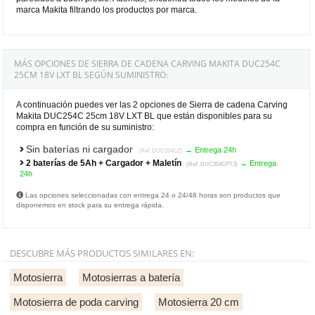
marca Makita filtrando los productos por marca.
MÁS OPCIONES DE SIERRA DE CADENA CARVING MAKITA DUC254C
25CM 18V LXT BL SEGÚN SUMINISTRO:
A continuación puedes ver las 2 opciones de Sierra de cadena Carving
Makita DUC254C 25cm 18V LXT BL que están disponibles para su
compra en función de su suministro:
Sin baterías ni cargador
→ Entrega 24h
(Ref. DUC254CZ)
2 baterías de 5Ah + Cargador + Maletín
→ Entrega
(Ref. DUC254CPTJ)
24h
Las opciones seleccionadas con entrega 24 o 24/48 horas son productos que
disponemos en stock para su entrega rápida.
DESCUBRE MÁS PRODUCTOS SIMILARES EN:
Motosierra
Motosierras a batería
Motosierra de poda carving
Motosierra 20 cm