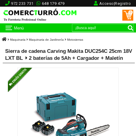
972 233 731
648 179 479
Acceso|Registro
0
Tu Ferretería Profesional Online
Menú
Maquinaria
Maquinaria de Jardinería
Motosierras
Sierra de cadena Carving Makita DUC254C 25cm 18V
LXT BL
2 baterías de 5Ah + Cargador + Maletín