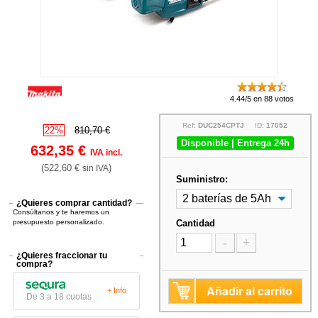
4.44/5 en 88 votos
Ref:
DUC254CPTJ
ID:
17052
22%
810,70 €
Disponible | Entrega 24h
632,35 €
IVA incl.
(522,60 €
)
sin IVA
Suministro:
¿Quieres comprar cantidad?
Consúltanos y te haremos un
presupuesto personalizado.
Cantidad
-
+
¿Quieres fraccionar tu
compra?
Añadir al carrito
+ Info
De 3 a 18 cuotas