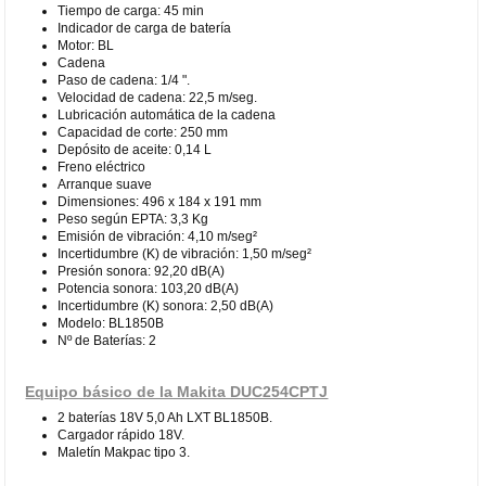
Tiempo de carga: 45 min
Indicador de carga de batería
Motor: BL
Cadena
Paso de cadena: 1/4 ".
Velocidad de cadena: 22,5 m/seg.
Lubricación automática de la cadena
Capacidad de corte: 250 mm
Depósito de aceite: 0,14 L
Freno eléctrico
Arranque suave
Dimensiones: 496 x 184 x 191 mm
Peso según EPTA: 3,3 Kg
Emisión de vibración: 4,10 m/seg²
Incertidumbre (K) de vibración: 1,50 m/seg²
Presión sonora: 92,20 dB(A)
Potencia sonora: 103,20 dB(A)
Incertidumbre (K) sonora: 2,50 dB(A)
Modelo: BL1850B
Nº de Baterías: 2
Equipo básico de la Makita DUC254CPTJ
2 baterías 18V 5,0 Ah LXT BL1850B.
Cargador rápido 18V.
Maletín Makpac tipo 3.