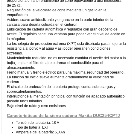
proporciona un alto rendimiento de corte equivalente a una motosierra
de 25 cc.
Regulación de la velocidad de corte mediante un gatillo en la
empuñadura.
Asidero suave antideslizante y enganche en la parte inferior de la
carcasa para dejarla colgada en el cinturón.
Lubricación de cadena automática y regulable con gran depósito de
aceite. El depósito tiene una ventana para poder ver el nivel de aceite en
la máquina.
La tecnología de protección extrema (XPT) está diseñada para mejorar la
resistencia al polvo y al agua y así poder operar en condiciones
extremas.
Mantenimiento reducido: no es necesario cambiar el aceite del motor o la
bujía, limpiar el filtro de aire o drenar el combustible para el
almacenamiento.
Freno manual y freno eléctrico para una máxima seguridad del operario.
La función de inicio suave aumenta gradualmente la velocidad de
cadena.
El circuito de protección de la batería protege contra sobrecargas y
sobrecalentamientos.
Interruptor de alimentación principal con función de apagado automático
pasado unos minutos.
Bajo nivel de ruido y cero emisiones.
Características de la sierra cadena Makita DUC254CPTJ
Tensión de la batería: 18 V
Tipo de batería: LXT
Amperaje de la batería: 5,0 Ah