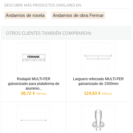
DESCUBRE MÁS PRODUCTOS SIMILARES EN:
Andamios de roseta
Andamios de obra Fermar
OTROS CLIENTES TAMBIÉN COMPRARON:
Rodapié MULTI-FER galvanizado para plataforma de aluminio de 
Larguero reforzado MULTI-FER g
Rodapié MULTI-FER
Larguero reforzado MULTI-FER
galvanizado para plataforma de
galvanizado de 1500mm
aluminio...
38,72 €
124,63 €
IVA incl.
IVA incl.
Larguero horizontal MULTI-FER galvanizado de 450mm
Pie de inicio MULTI-FER galvaniz