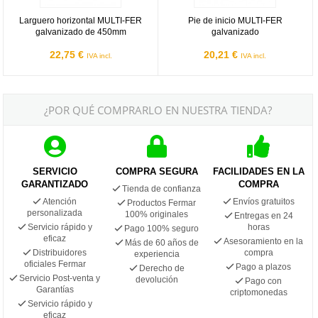
Larguero horizontal MULTI-FER
Pie de inicio MULTI-FER
galvanizado de 450mm
galvanizado
22,75 €
20,21 €
IVA incl.
IVA incl.
¿POR QUÉ COMPRARLO EN NUESTRA TIENDA?
SERVICIO
COMPRA SEGURA
FACILIDADES EN LA
GARANTIZADO
COMPRA
Tienda de confianza
Atención
Envíos gratuitos
Productos Fermar
personalizada
100% originales
Entregas en 24
Servicio rápido y
horas
Pago 100% seguro
eficaz
Asesoramiento en la
Más de 60 años de
Distribuidores
compra
experiencia
oficiales Fermar
Pago a plazos
Derecho de
Servicio Post-venta y
devolución
Pago con
Garantías
criptomonedas
Servicio rápido y
eficaz