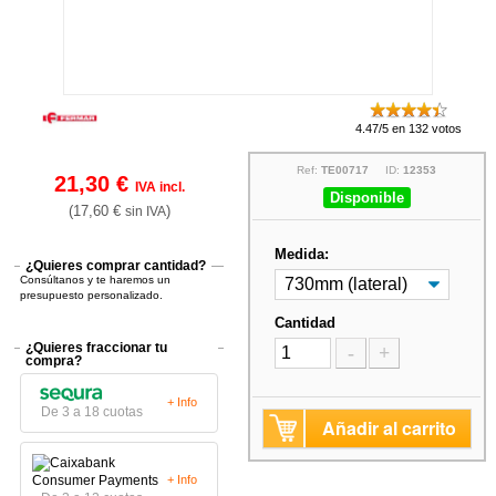
4.47/5 en 132 votos
Ref:
TE00717
ID:
12353
21,30 €
IVA incl.
Disponible
(17,60 €
)
sin IVA
Medida:
¿Quieres comprar cantidad?
Consúltanos y te haremos un
presupuesto personalizado.
Cantidad
¿Quieres fraccionar tu
-
+
compra?
+ Info
De 3 a 18 cuotas
Añadir al carrito
+ Info