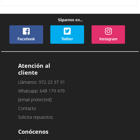
Síguenos en...
Facebook
Twitter
Instagram
Atención al
cliente
Llámanos: 972 23 37 31
Whatsapp: 648 179 479
[email protected]
Contacto
Solicita repuestos
Conócenos