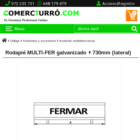
972 233 731
648 179 479
Acceso|Registro
0
Tu Ferretería Profesional Online
Menú
Utillaje
Andamios y accesorios
Andamio multidireccional
Rodapié MULTI-FER galvanizado
730mm (lateral)