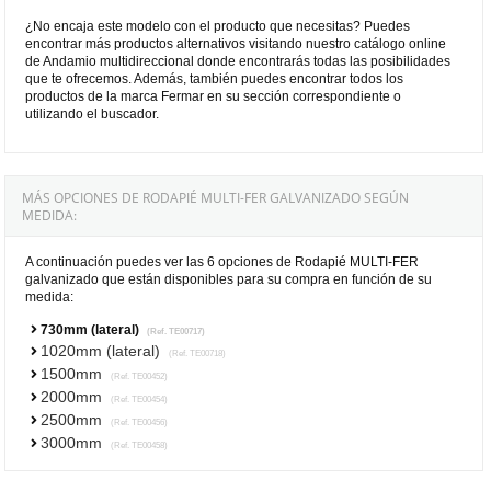
¿No encaja este modelo con el producto que necesitas? Puedes
encontrar más productos alternativos visitando nuestro catálogo online
de Andamio multidireccional donde encontrarás todas las posibilidades
que te ofrecemos. Además, también puedes encontrar todos los
productos de la marca Fermar en su sección correspondiente o
utilizando el buscador.
MÁS OPCIONES DE RODAPIÉ MULTI-FER GALVANIZADO SEGÚN
MEDIDA:
A continuación puedes ver las 6 opciones de Rodapié MULTI-FER
galvanizado que están disponibles para su compra en función de su
medida:
730mm (lateral)
(Ref. TE00717)
1020mm (lateral)
(Ref. TE00718)
1500mm
(Ref. TE00452)
2000mm
(Ref. TE00454)
2500mm
(Ref. TE00456)
3000mm
(Ref. TE00458)