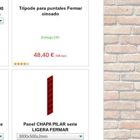
Trípode para puntales Fermar
90
cincado
e
Entrega 24h
48,40 €
IVA incl.
 FERMAR
Panel CHAPA PILAR serie LIGERA FERMAR
le
Panel CHAPA PILAR serie
LIGERA FERMAR