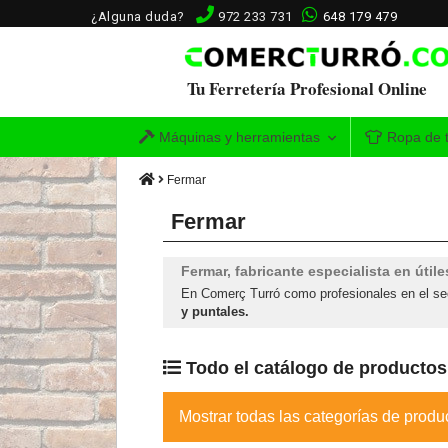
¿Alguna duda?
972 233 731
648 179 479
Tu Ferretería Profesional Online
Máquinas y herramientas
Ropa de t
Fermar
Fermar
Fermar, fabricante especialista en útil
En Comerç Turró como profesionales en el sec
y puntales.
Todo el catálogo de productos
Mostrar todas las categorías de prod