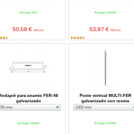
Entrega 24h
Entrega 24/48h
50,58 €
53,97 €
IVA incl.
IVA incl.
apié para anamio FER-48 galvanizado
Poste vertical MULTI-FER galvan
Rodapié para anamio FER-48
Poste vertical MULTI-FER
galvanizado
galvanizado con roseta
Entrega 24/48h
Entrega 24/48h