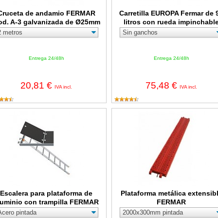
Cruceta de andamio FERMAR
Carretilla EUROPA Fermar de 
d. A-3 galvanizada de Ø25mm
litros con rueda impinchabl
Entrega 24/48h
Entrega 24/48h
20,81 €
75,48 €
IVA incl.
IVA incl.
alera para plataforma de aluminio con trampilla FERMAR
Plataforma metálica extensible
Escalera para plataforma de
Plataforma metálica extensib
luminio con trampilla FERMAR
FERMAR