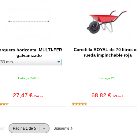
Carretilla ROYAL de 70 litros 
arguero horizontal MULTI-FER
rueda impinchable roja
galvanizado
Entrega 24/48h
Entrega 24h
27,47 €
68,82 €
IVA incl.
IVA incl.
ior
Siguiente