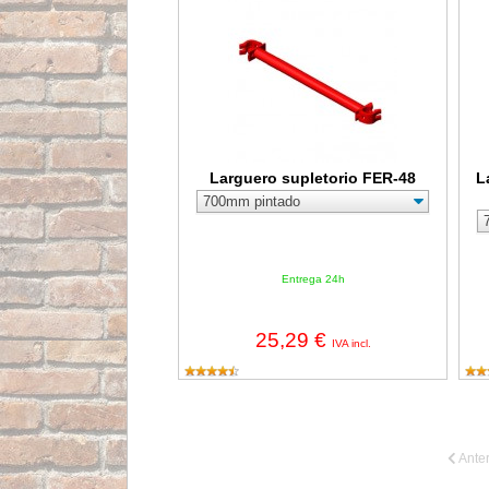
Larguero supletorio FER-48
L
Entrega 24h
25,29 €
IVA incl.
Anter