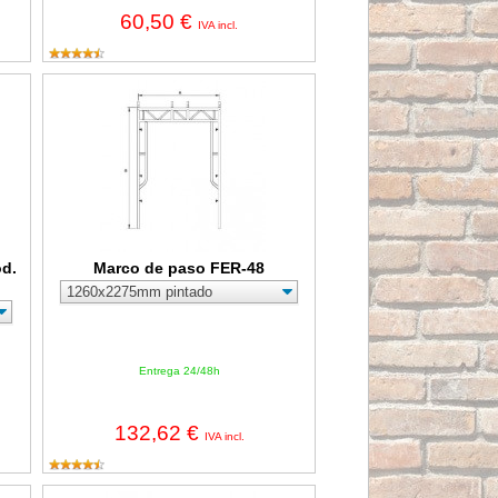
60,50 €
IVA incl.
 A-3 galvanizada de Ø25mm
Marco de paso FER-48
d.
Marco de paso FER-48
Entrega 24/48h
132,62 €
IVA incl.
 rueda impinchable roja
Arandela para puntales cincada Fermar