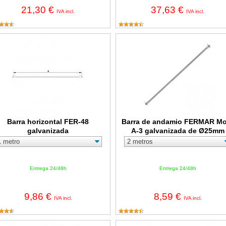
21,30 €
37,63 €
IVA incl.
IVA incl.
ra horizontal FER-48 galvanizada
Barra de andamio FERMAR Mod.
Barra horizontal FER-48
Barra de andamio FERMAR Mo
galvanizada
A-3 galvanizada de Ø25mm
Entrega 24/48h
Entrega 24/48h
9,86 €
8,59 €
IVA incl.
IVA incl.
guero horizontal MULTI-FER galvanizado
Carretilla ROYAL de 70 litros con