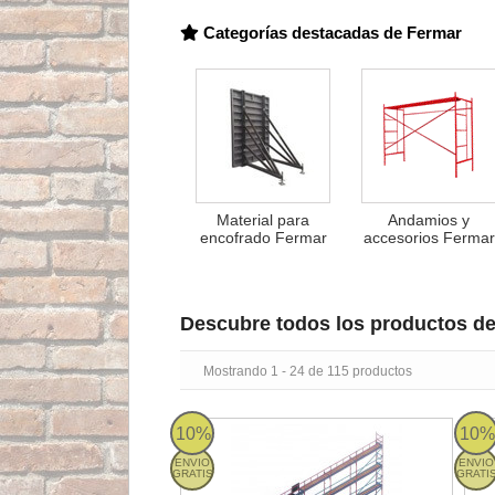
Categorías destacadas de Fermar
Material para
Andamios y
encofrado Fermar
accesorios Fermar
Descubre todos los productos d
Mostrando 1 - 24 de 115 productos
Pack Montaje Andamio Europeo Fermar de 
Pac
10%
10%
ENVIO
ENVIO
GRATIS
GRATI