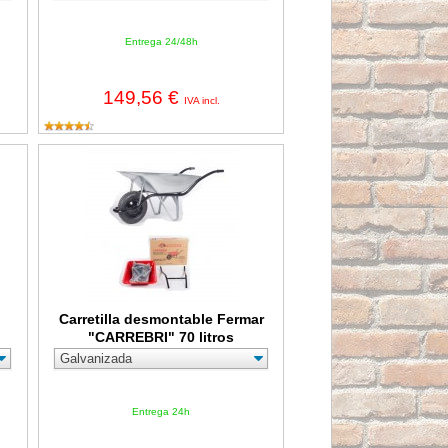
Entrega 24/48h
149,56 €
IVA incl.
izado con roseta
Carretilla desmontable Fermar "CARREBRI" 70 litros
Carretilla desmontable Fermar
"CARREBRI" 70 litros
Entrega 24h