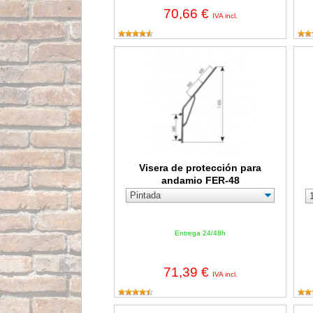
70,66 €
IVA incl.
Visera de protección para andamio FER-48
Bar
Visera de protección para
andamio FER-48
Entrega 24/48h
71,39 €
IVA incl.
Larguero supletorio FER-48
Lar