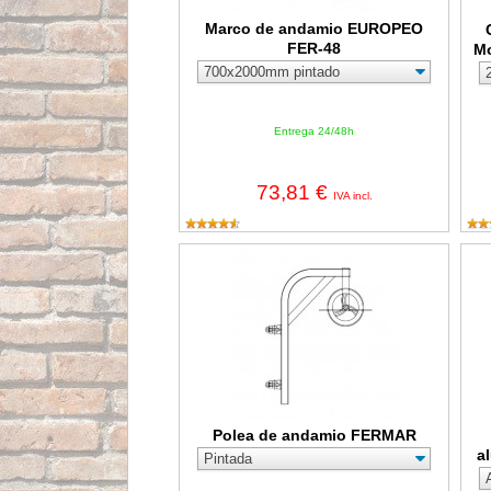
Marco de andamio EUROPEO
FER-48
Mo
Entrega 24/48h
73,81 €
IVA incl.
Polea de andamio FERMAR
Esc
Polea de andamio FERMAR
a