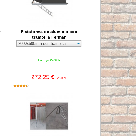
Plataforma de aluminio con
r
trampilla Fermar
Entrega 24/48h
272,25 €
IVA incl.
litros con rueda impinchable
Trípode para puntales Fermar cincado