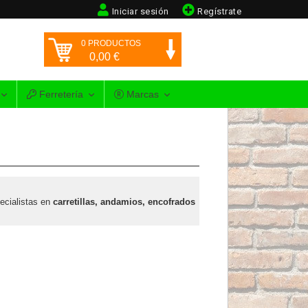
Iniciar sesión
Regístrate
0
PRODUCTOS
0,00
€
Ferretería
Marcas
ecialistas en
carretillas, andamios, encofrados