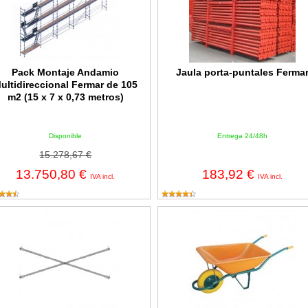
Pack Montaje Andamio
Jaula porta-puntales Ferma
ultidireccional Fermar de 105
m2 (15 x 7 x 0,73 metros)
Disponible
Entrega 24/48h
15.278,67 €
13.750,80 €
183,92 €
IVA incl.
IVA incl.
ceta de andamio FERMAR Mod. A-3 galvanizada de Ø25mm
Carretilla EUROPA Fermar de 90 