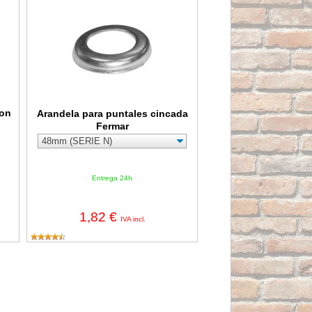
con
Arandela para puntales cincada
Fermar
Entrega 24h
1,82 €
IVA incl.