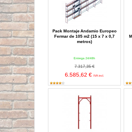
Pack Montaje Andamio Europeo
Fermar de 105 m2 (15 x 7 x 0,7
M
metros)
Entrega 24/48h
7.317,35 €
6.585,62 €
IVA incl.
Marco de andamio EUROPEO FER-48
Cru