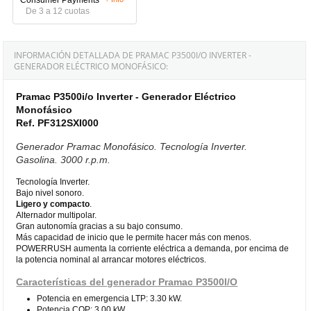
De 3 a 12 cuotas
INFORMACIÓN DETALLADA DE PRAMAC P3500I/O INVERTER -
GENERADOR ELÉCTRICO MONOFÁSICO:
Pramac P3500i/o Inverter - Generador Eléctrico
Monofásico
Ref. PF312SXI000
Generador Pramac Monofásico. Tecnología Inverter.
Gasolina. 3000 r.p.m.
Tecnología Inverter.
Bajo nivel sonoro.
Ligero y compacto
.
Alternador multipolar.
Gran autonomía gracias a su bajo consumo.
Más capacidad de inicio que le permite hacer más con menos.
POWERRUSH aumenta la corriente eléctrica a demanda, por encima de
la potencia nominal al arrancar motores eléctricos.
Características del generador Pramac P3500I/O
Potencia en emergencia LTP: 3.30 kW.
Potencia COP: 3.00 kW.