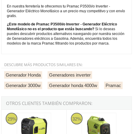
En nuestra ferretería te ofrecemos tu Pramac P3500i/o Inverter -
Generador Eléctrico Monofásico a un precio muy competitivo y con envío
gratis.
¿Este modelo de Pramac P3500i/o Inverter - Generador Eléctrico
Monofásico no es el producto que estás buscando?
Si lo deseas
puedes descubrir productos alternativos navegando por nuestra sección
de Generadores eléctricos a Gasolina. Además, encuentra todos los
modelos de la marca Pramac filtrando los productos por marca.
DESCUBRE MÁS PRODUCTOS SIMILARES EN:
Generador Honda
Generadores inverter
Generador 3000w
Generador honda 4000w
Pramac
OTROS CLIENTES TAMBIÉN COMPRARON:
Pramac P3500i Inverter - Generador Eléctrico Monofásico
Pramac P2000i Inverter - Generad
29%
32%