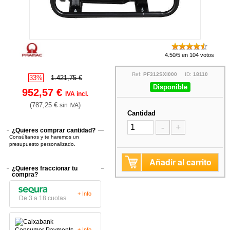
4.50/5 en 104 votos
Ref:
PF312SXI000
ID:
18110
33%
1.421,75 €
Disponible
952,57 €
IVA incl.
(787,25 €
)
sin IVA
Cantidad
-
+
¿Quieres comprar cantidad?
Consúltanos y te haremos un
presupuesto personalizado.
Añadir al carrito
¿Quieres fraccionar tu
compra?
+ Info
De 3 a 18 cuotas
+ Info