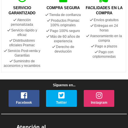
SERVICIO
COMPRA SEGURA
FACILIDADES EN LA
GARANTIZADO
COMPRA
Tienda de confianza
Atención
Envíos gratuitos
Productos Pramac
personalizada
100% originales
Entregas en 24
Servicio rápido y
horas
Pago 100% seguro
eficaz
Asesoramiento en la
Más de 60 años de
Distribuidores
compra
experiencia
oficiales Pramac
Pago a plazos
Derecho de
Servicio Post-venta y
devolución
Pago con
Garantías
criptomonedas
Suministro de
accesorios y recambios
Síguenos en...
Facebook
Twitter
Instagram
Atención al