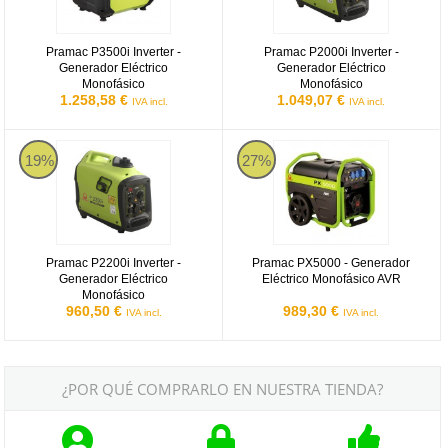
Pramac P3500i Inverter -
Pramac P2000i Inverter -
Generador Eléctrico
Generador Eléctrico
Monofásico
Monofásico
1.258,58 €
1.049,07 €
IVA incl.
IVA incl.
Pramac P2200i Inverter - Generador Eléctrico Monofásico
Pramac PX5000 - Generador Eléc
19%
27%
Pramac P2200i Inverter -
Pramac PX5000 - Generador
Generador Eléctrico
Eléctrico Monofásico AVR
Monofásico
960,50 €
989,30 €
IVA incl.
IVA incl.
¿POR QUÉ COMPRARLO EN NUESTRA TIENDA?