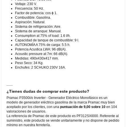
Voltaje: 230 V.
Frecuencia: 50 Hz.
Factor de potencia: cos ϕ 1.
Combustible: Gasolina.
Aspiración: Natural.
Sistema de refrigeración: Aire.
Sistema de arranque: Manual.
Consumption at 75% of load: 1.6 l/h.
Capacidad de tanque de combustible: 9 l.
AUTONOMÍA A 75% de carga: 5.5 h.
Potencia Acustica LWA: 96 dB(A).
Acoustic pressure at 7m: 66 dB(A).
Medidas: 490x430x417 mm.
Peso Seco: 34 Kg.
Enchufes: 2 SCHUKO 230V 16A.
¿Tienes dudas de comprar este producto?
Pramac P3500i/o Inverter - Generador Eléctrico Monofásico es un
modelo de generador eléctrico gasolina de la marca Pramac muy bien
aceptado por los clientes, con una
puntuación de 9,00 sobre 10
en 104
valoraciones de usuarios.
La referencia de Pramac de este producto es PF312SXI000. Referente al
suministro, este producto se vende unitariamente y no dispone de pedido
mínimo en nuestra ferretería.