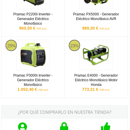
Pramac P2200i Inverter -
Pramac PX5000 - Generador
Generador Eléctrico
Eléctrico Monofásico AVR
Monofásico
960,50 €
989,30 €
IVA incl.
IVA incl.
Pramac P3000i Inverter - Generador Eléctrico Monofásico
Pramac E4000 - Generador Eléctr
29%
23%
Pramac P3000i Inverter -
Pramac E4000 - Generador
Generador Eléctrico
Eléctrico Monofásico Motor
Monofásico
Honda
1.052,40 €
773,31 €
IVA incl.
IVA incl.
¿POR QUÉ COMPRARLO EN NUESTRA TIENDA?