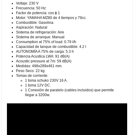
Voltaje: 230 V
Frecuencia: 50 Hz
Factor de potencia: cos ϕ 1
Motor: YAMAHA MZ80 de 4 tiempos y 79cc.
Combustible: Gasolina.
Aspiración: Natural
Sistema de refrigeración: Aire
Sistema de arranque: Manual
Consumption at 75% of load: 0.79 l/h
Capacidad de tanque de combustible: 4.2 l
AUTONOMÍA A 75% de carga: 5.3 h
Potencia Acustica LWA: 91 dB(A)
Acoustic pressure at 7m: 59 dB(A)
Medidas: 498x289x461 mm.
Peso Seco: 22 kg.
Tomas de corriente:
1 toma schuko 230V 16 A.
1 toma 12V DC.
1 Conexión de paralelo (cables incluidos) que permite
llegar a 3200w.