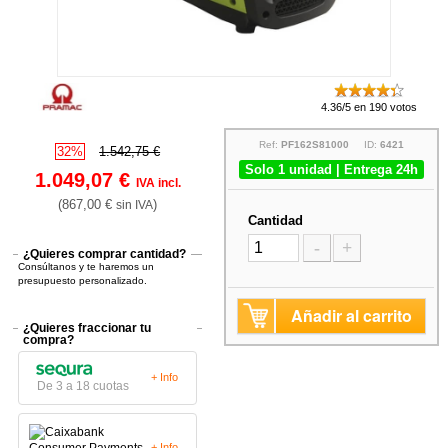
4.36/5 en 190 votos
Ref:
PF162S81000
ID:
6421
32%
1.542,75 €
Solo 1 unidad | Entrega 24h
1.049,07 €
IVA incl.
(867,00 €
)
sin IVA
Cantidad
-
+
¿Quieres comprar cantidad?
Consúltanos y te haremos un
presupuesto personalizado.
Añadir al carrito
¿Quieres fraccionar tu
compra?
+ Info
De 3 a 18 cuotas
+ Info