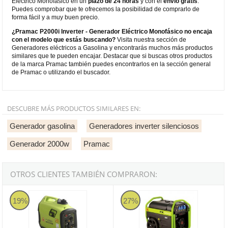
Eléctrico Monofásico en un
plazo de 24 horas
y con el
envio gratis
.
Puedes comprobar que te ofrecemos la posibilidad de comprarlo de
forma fácil y a muy buen precio.
¿Pramac P2000i Inverter - Generador Eléctrico Monofásico no encaja
con el modelo que estás buscando?
Visita nuestra sección de
Generadores eléctricos a Gasolina y encontrarás muchos más productos
similares que te pueden encajar. Destacar que si buscas otros productos
de la marca Pramac también puedes encontrarlos en la sección general
de Pramac o utilizando el buscador.
DESCUBRE MÁS PRODUCTOS SIMILARES EN:
Generador gasolina
Generadores inverter silenciosos
Generador 2000w
Pramac
OTROS CLIENTES TAMBIÉN COMPRARON:
Pramac P2200i Inverter - Generador Eléctrico Monofásico
Pramac PX5000 - Generador Eléc
19%
27%