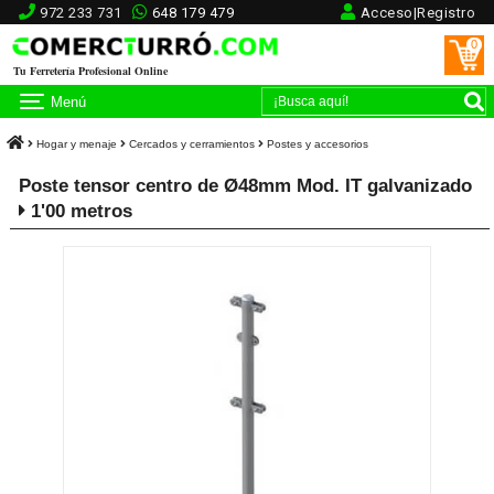
972 233 731
648 179 479
Acceso|Registro
0
Tu Ferretería Profesional Online
Menú
Hogar y menaje
Cercados y cerramientos
Postes y accesorios
Poste tensor centro de Ø48mm Mod. IT galvanizado
1'00 metros