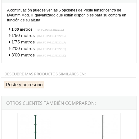
A continuación puedes ver las 5 opciones de Poste tensor centro de
Ø48mm Mod. IT galvanizado que están disponibles para su compra en
función de su altura:
1'00 metros
(Ref. FC.PM.10.4812.2110)
1'50 metros
(Ref. FC.PM.10.4812.2115)
1'75 metros
(Ref. FC.PM.10.4812.2117)
2'00 metros
(Ref. FC.PM.10.4812.2120)
3'00 metros
(Ref. FC.PM.10.4812.2130)
DESCUBRE MÁS PRODUCTOS SIMILARES EN:
Poste y accesorio
OTROS CLIENTES TAMBIÉN COMPRARON:
Poste tensor centro de Ø48mm Mod. IT verde - 1'00 metros
Poste tensor arranque de Ø48mm M