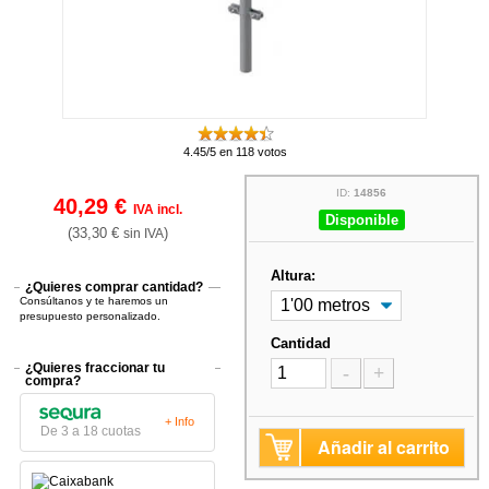
4.45/5 en 118 votos
ID:
14856
40,29 €
IVA incl.
Disponible
(33,30 €
)
sin IVA
Altura:
¿Quieres comprar cantidad?
Consúltanos y te haremos un
presupuesto personalizado.
Cantidad
¿Quieres fraccionar tu
-
+
compra?
+ Info
De 3 a 18 cuotas
Añadir al carrito